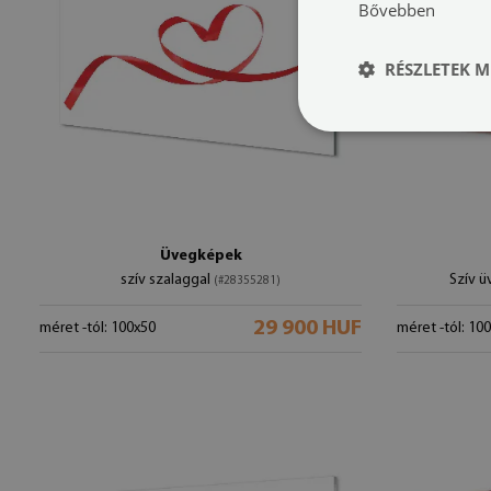
Bővebben
RÉSZLETEK M
Üvegképek
szív szalaggal
Szív 
(#28355281)
29 900 HUF
méret -tól: 100x50
méret -tól: 10