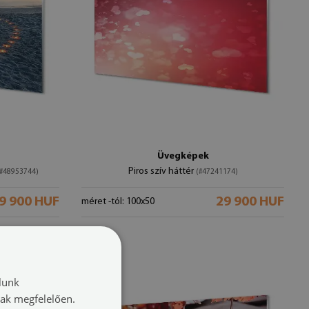
Üvegképek
Piros szív háttér
(#48953744)
(#47241174)
9 900 HUF
29 900 HUF
méret -tól: 100x50
lunk
nak megfelelően.