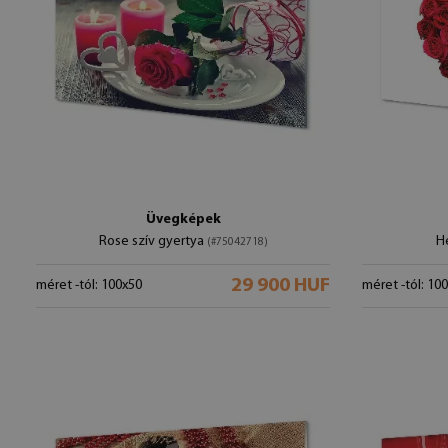
Üvegképek
Rose szív gyertya
He
(#75042718)
29 900 HUF
méret -tól: 100x50
méret -tól: 10