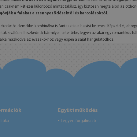
an csaknem két ezer különböző mintát találsz, így biztosan megtalálod az otthono
óvják a falakat a szennyeződésektől és karcolásoktól
.
iós elemekkel kombinálva is fantasztikus hatást keltenek. Képzeld el, ahogy eg
ták kiválóan illeszkednek bármilyen enteriőrbe, legyen az akár egy romantikus 
t, alkalmazkodva az évszakokhoz vagy éppen a saját hangulatodhoz.
ormációk
Együttműködés
itika
Legyen forgalmazó
●