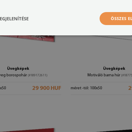
EGJELENÍTÉSE
ÖSSZES 
Üvegképek
Üvegképek
üveg borospohár
Motiváló barna húr
(#189172611)
(#1877
29 900 HUF
2
0x50
méret -tól: 100x50