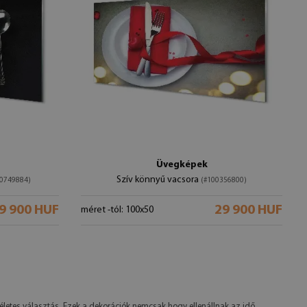
Üvegképek
Szív könnyű vacsora
0749884)
(#100356800)
9 900 HUF
29 900 HUF
méret -tól: 100x50
letes választás. Ezek a dekorációk nemcsak hogy ellenállnak az idő