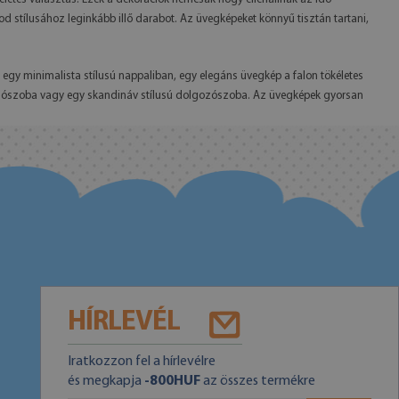
d stílusához leginkább illő darabot. Az üvegképeket könnyű tisztán tartani,
y minimalista stílusú nappaliban, egy elegáns üvegkép a falon tökéletes
hálószoba vagy egy skandináv stílusú dolgozószoba. Az üvegképek gyorsan
HÍRLEVÉL
Iratkozzon fel a hírlevélre
és megkapja
-800HUF
az összes termékre