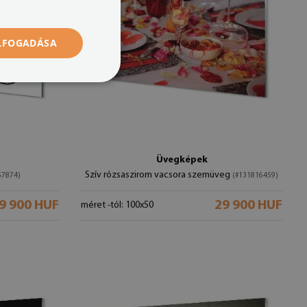
ELFOGADÁSA
Üvegképek
Szív rózsaszirom vacsora szemüveg
57874)
(#131816459)
9 900 HUF
29 900 HUF
méret -tól: 100x50