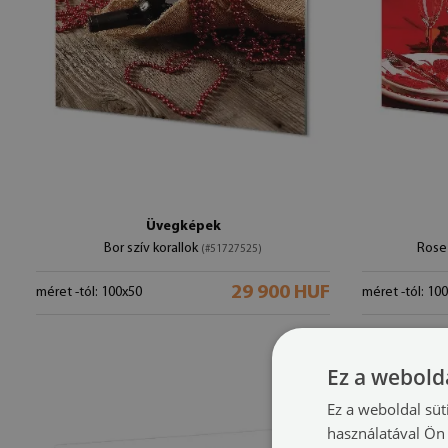
Üvegképek
Bor szív korallok
Rose
(#51727525)
29 900 HUF
méret -tól: 100x50
méret -tól: 10
Ez a webolda
Ez a weboldal süt
használatával Ön 