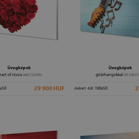
Üvegképek
Üvegképek
art of rózsa
gitárhangokkal
(#60122299)
(#531837
29 900 HUF
2
0x50
méret -tól: 100x50