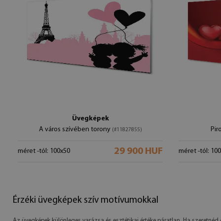
Üvegképek
A város szívében torony
Pir
(#11827855)
29 900 HUF
méret -tól: 100x50
méret -tól: 10
Érzéki üvegképek szív motívumokkal
Az üvegképek különleges varázsa és esztétikai értéke páratlan. Ha szeretné