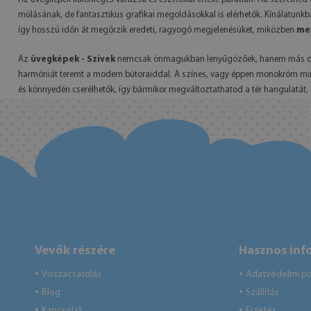
múlásának, de fantasztikus grafikai megoldásokkal is elérhetők. Kínálatunkb
így hosszú időn át megőrzik eredeti, ragyogó megjelenésüket, miközben
meg
Az
üvegképek - Szívek
nemcsak önmagukban lenyűgözőek, hanem más dekorác
harmóniát teremt a modern bútoraiddal. A színes, vagy éppen monokróm min
és könnyedén cserélhetők, így bármikor megváltoztathatod a tér hangulatá
Vevők részére
Hasznos inf
Visszacsatolás
Adatvédelmi pol
●
●
Blog
Szállítás
●
●
Kapcsolat
Fizetés
●
●