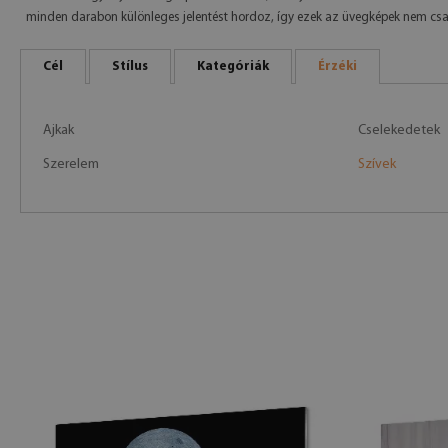
minden darabon különleges jelentést hordoz, így ezek az üvegképek nem csak
Cél
Stílus
Kategóriák
Érzéki
Ajkak
Cselekedetek
Szerelem
Szívek