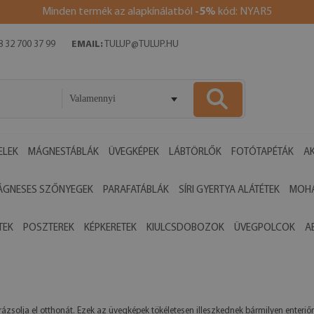
Minden termék az alapkínálatból
-5%
kód: NYAR5
 32 700 37 99
EMAIL:
TULUP@TULUP.HU
Valamennyi
ELEK
MÁGNESTÁBLÁK
ÜVEGKÉPEK
LÁBTÖRLŐK
FOTÓTAPÉTÁK
AK
ÁGNESES SZŐNYEGEK
PARAFATÁBLÁK
SÍRI GYERTYA ALÁTÉTEK
MOHA
TEK
POSZTEREK
KÉPKERETEK
KIULCSDOBOZOK
ÜVEGPOLCOK
A
ázsolja el otthonát. Ezek az üvegképek tökéletesen illeszkednek bármilyen enteri