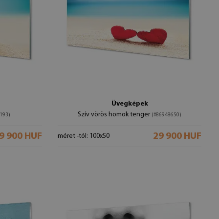
Üvegképek
Szív vörös homok tenger
193)
(#86948650)
9 900 HUF
29 900 HUF
méret -tól: 100x50