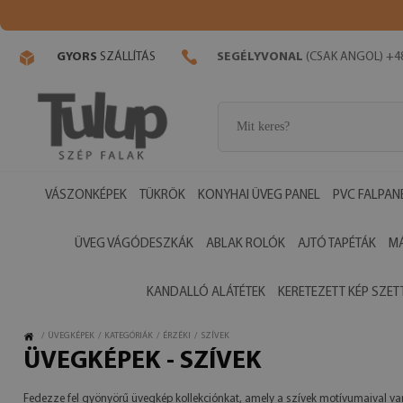
GYORS
SZÁLLÍTÁS
SEGÉLYVONAL
(CSAK ANGOL) +48
VÁSZONKÉPEK
TÜKRÖK
KONYHAI ÜVEG PANEL
PVC FALPAN
ÜVEG VÁGÓDESZKÁK
ABLAK ROLÓK
AJTÓ TAPÉTÁK
M
KANDALLÓ ALÁTÉTEK
KERETEZETT KÉP SZET
/
ÜVEGKÉPEK
/
KATEGÓRIÁK
/
ÉRZÉKI
/
SZÍVEK
ÜVEGKÉPEK - SZÍVEK
Fedezze fel gyönyörű üvegkép kollekciónkat, amely a szívek motívumaival var