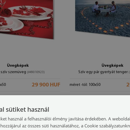
Üvegképek
Üvegképek
 szív szemüveg
Szív egy pár gyertyát tenger
(#49010923)
29 900 HUF
2
0x50
méret -tól: 100x50
l sütiket használ
iket használ a felhasználói élmény javítása érdekében. A webolda
hozzájárul az összes süti használatához, a Cookie szabályzatunk