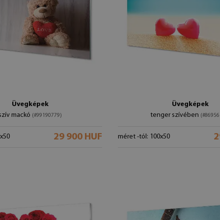
Üvegképek
Üvegképek
szív mackó
tenger szívében
(#99190779)
(#86956
29 900 HUF
2
0x50
méret -tól: 100x50