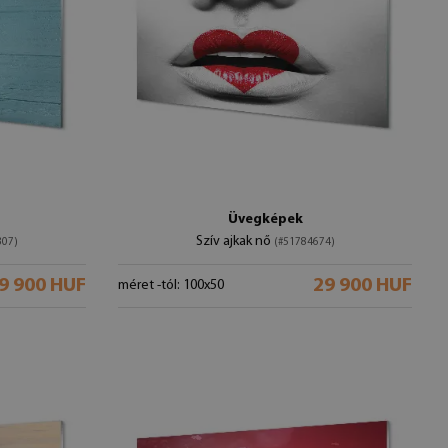
Üvegképek
Szív ajkak nő
307)
(#51784674)
9 900 HUF
29 900 HUF
méret -tól: 100x50