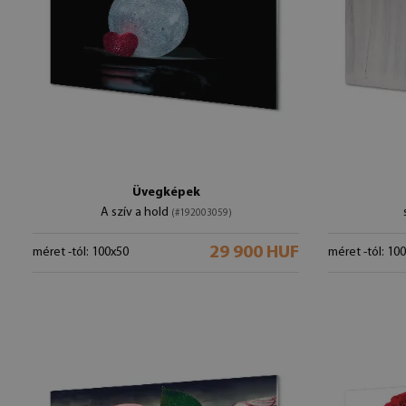
Üvegképek
A szív a hold
(#192003059)
29 900 HUF
méret -tól: 100x50
méret -tól: 10