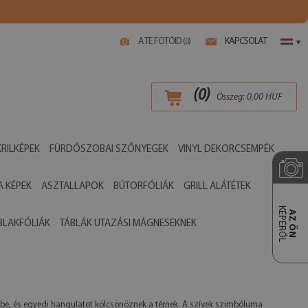
A TE FOTÓID (
)
KAPCSOLAT
0
▾
(
0
)
Összeg:
0,00
HUF
RILKÉPEK
FÜRDŐSZOBAI SZŐNYEGEK
VINYL DEKORCSEMPÉK
 KÉPEK
ASZTALLAPOK
BÚTORFÓLIÁK
GRILL ALÁTÉTEK
KÉPÉRŐL
AZ ÖN
BLAKFÓLIÁK
TÁBLÁK UTAZÁSI MÁGNESEKNEK
őrbe, és egyedi hangulatot kölcsönöznek a térnek. A szívek szimbóluma