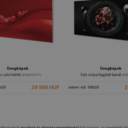
Üvegképek
Üvegképek
os szív háttér
Szív ostya fagylalt kanál
(#100937971)
(#10
29 900 HUF
2
0x50
méret -tól: 100x50
d otthonodnak
modern és elegáns megjelenést
kölcsönözni, az üvegképek töké