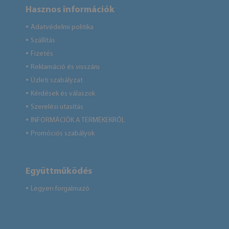
Hasznos információk
Adatvédelmi politika
●
Szállítás
●
Fizetés
●
Reklamáció és visszáru
●
Üzleti szabályzat
●
Kérdések és válaszok
●
Szerelési utasítás
●
INFORMÁCIÓK A TERMÉKEKRŐL
●
Promóciós szabályok
●
Együttműködés
Legyen forgalmazó
●