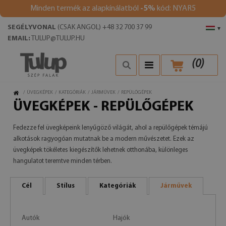
Minden termék az alapkínálatból
-5%
kód: NYAR5
SEGÉLYVONAL
(CSAK ANGOL) +48 32 700 37 99
▾
EMAIL:
TULUP@TULUP.HU
(
0
)
/
ÜVEGKÉPEK
/
KATEGÓRIÁK
/
JÁRMŰVEK
/
REPÜLŐGÉPEK
ÜVEGKÉPEK - REPÜLŐGÉPEK
Fedezze fel üvegképeink lenyűgöző világát, ahol a repülőgépek témájú
alkotások ragyogóan mutatnak be a modern művészetet. Ezek az
üvegképek tökéletes kiegészítők lehetnek otthonába, különleges
hangulatot teremtve minden térben.
Cél
Stílus
Kategóriák
Járművek
Autók
Hajók