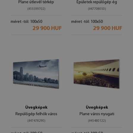
Plane útlevél térkép
Épületek repülőgép ég
(#55599702)
(#47708050)
méret -tól: 100x50
méret -tól: 100x50
29 900 HUF
29 900 HUF
Üvegképek
Üvegképek
Repülőgép felhők város
Plane város nyugati
(#47478290)
(#45480122)