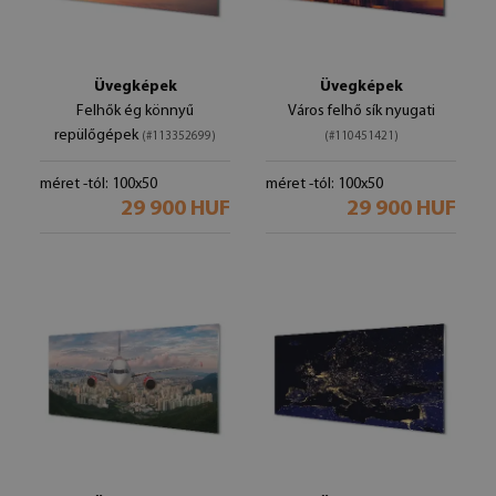
Üvegképek
Üvegképek
Felhők ég könnyű
Város felhő sík nyugati
repülőgépek
(#113352699)
(#110451421)
méret -tól: 100x50
méret -tól: 100x50
29 900 HUF
29 900 HUF