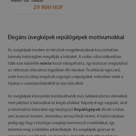
méret -tól: 100x50
29 900 HUF
Elegáns üvegképek repülőgépek motívumokkal
Az üvegképek modern és letisztult megjelenésüknek köszönhetően
bármely helyiségben megállják a helyüket. A széles választékunkban
több ezer különféle
minta
közül válogathatsz, így biztosan megtalálod
az otthonod stílusához legjobban illő darabot. Tisztításuk egyszerű,
ezért hosszú ideig megőrzik ragyogó szépségüket, miközben védik a
falakat a szennyeződésektől és karcolásoktól.
Az üvegképek könnyedén kombinálhatók más lakberendezési elemekkel,
mint például a bútorokkal és kiegészítőkkel. Képzelj el egy nappalit, ahol
a minimalista bútorokat egy lenyűgöző
Repülőgépek
díszíti a falon,
ami azonnal modern, dinamikus atmoszférát teremt. A hálószobában
pedig egy lágy színvilágú üvegkép harmonizál a textíliákkal, így
teremtve meg a tökéletes pihenőhelyet. Az üvegképek gyorsan és