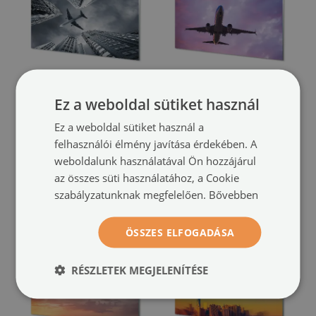
Ez a weboldal sütiket használ
Üvegképek
Üvegképek
Város felhő repülőgép ég
Felhők ég sík
(#113352745)
Ez a weboldal sütiket használ a
(#125211396)
felhasználói élmény javítása érdekében. A
méret -tól: 100x50
weboldalunk használatával Ön hozzájárul
29 900 HUF
méret -tól: 100x50
az összes süti használatához, a Cookie
29 900 HUF
szabályzatunknak megfelelően.
Bővebben
ÖSSZES ELFOGADÁSA
RÉSZLETEK MEGJELENÍTÉSE