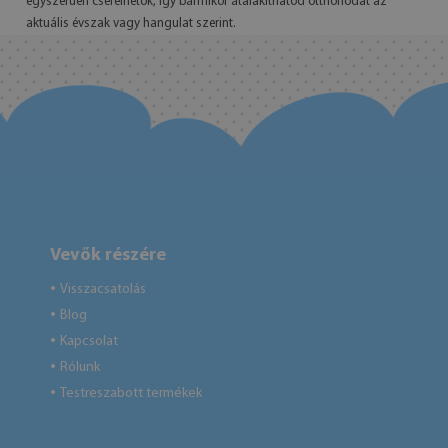
egyszerűen cserélhetők, így bármikor átalakíthatod otthonodat az
aktuális évszak vagy hangulat szerint.
Vevők részére
Visszacsatolás
●
Blog
●
Kapcsolat
●
Rólunk
●
Testreszabott termékek
●