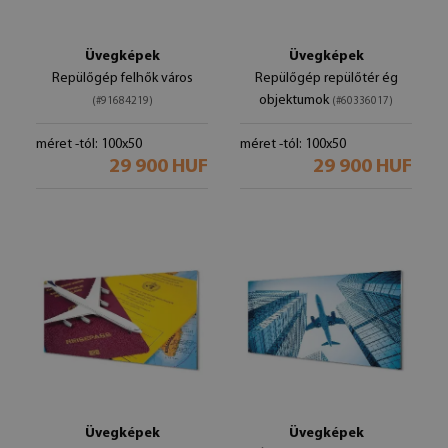
Üvegképek
Üvegképek
Repülőgép felhők város
Repülőgép repülőtér ég
objektumok
(#91684219)
(#60336017)
méret -tól: 100x50
méret -tól: 100x50
29 900 HUF
29 900 HUF
Üvegképek
Üvegképek