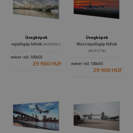
Üvegképek
Üvegképek
repülőgép felhők
West repülőgép felhők
(#97690567)
(#93415736)
méret -tól: 100x50
29 900 HUF
méret -tól: 100x50
29 900 HUF