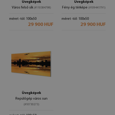
Üvegképek
Üvegképek
Város felső sík
Fény ég térképe
(#110384798)
(#109441791)
méret -tól: 100x50
méret -tól: 100x50
29 900 HUF
29 900 HUF
Üvegképek
Repülőgép város sun
(#10730273)