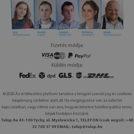
Fizetés módja:
Küldés módja:
©2026 Az értékesítési platform tartalma a lengyel szerzői jog és szellemi
tulajdonjog védelme alatt áll. Ha megjegyzése van az üzlettel
kapcsolatban, vagy ötlete van arra, hogyan lehetne hatékonyabbá tenni,
kérjük forduljon hozzánk.
Tulup.hu 43-100 Tychy, ul. Mysłowicka 1, TELEFON (csak angol): +48
32 700 37 99 EMAIL:
tulup@tulup.hu