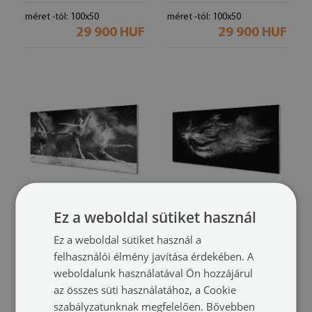
méret -tól: 100x50
méret -tól: 100x50
29 900 HUF
29 900 HUF
Ez a weboldal sütiket használ
Üvegképek
Üvegképek
Női balerinák füst
Nő balett füst szürke háttér
(#196879847)
Ez a weboldal sütiket használ a
(#196205557)
felhasználói élmény javítása érdekében. A
méret -tól: 100x50
weboldalunk használatával Ön hozzájárul
29 900 HUF
méret -tól: 100x50
az összes süti használatához, a Cookie
29 900 HUF
szabályzatunknak megfelelően.
Bővebben