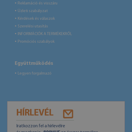
Reklamáció és visszáru
●
Üzleti szabályzat
●
Kérdések és válaszok
●
Szerelési utasítás
●
INFORMÁCIÓK A TERMÉKEKRŐL
●
Promóciós szabályok
●
Együttműködés
Legyen forgalmazó
●
HÍRLEVÉL
Iratkozzon fel a hírlevélre