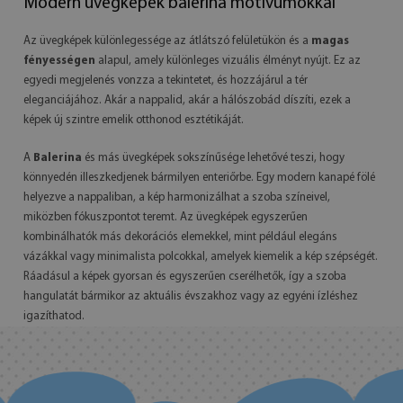
Modern üvegképek balerina motívumokkal
Az üvegképek különlegessége az átlátszó felületükön és a
magas
fényességen
alapul, amely különleges vizuális élményt nyújt. Ez az
egyedi megjelenés vonzza a tekintetet, és hozzájárul a tér
eleganciájához. Akár a nappalid, akár a hálószobád díszíti, ezek a
képek új szintre emelik otthonod esztétikáját.
A
Balerina
és más üvegképek sokszínűsége lehetővé teszi, hogy
könnyedén illeszkedjenek bármilyen enteriőrbe. Egy modern kanapé fölé
helyezve a nappaliban, a kép harmonizálhat a szoba színeivel,
miközben fókuszpontot teremt. Az üvegképek egyszerűen
kombinálhatók más dekorációs elemekkel, mint például elegáns
vázákkal vagy minimalista polcokkal, amelyek kiemelik a kép szépségét.
Ráadásul a képek gyorsan és egyszerűen cserélhetők, így a szoba
hangulatát bármikor az aktuális évszakhoz vagy az egyéni ízléshez
igazíthatod.