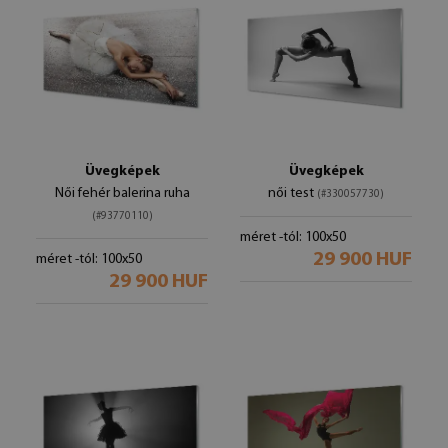
Üvegképek
Üvegképek
Női fehér balerina ruha
női test
(#330057730)
(#93770110)
méret -tól: 100x50
29 900 HUF
méret -tól: 100x50
29 900 HUF