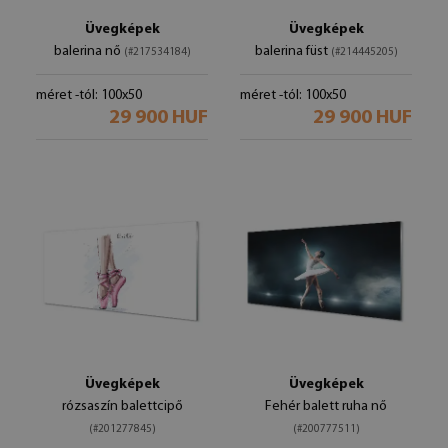
Üvegképek
Üvegképek
balerina nő
balerina füst
(#217534184)
(#214445205)
méret -tól: 100x50
méret -tól: 100x50
29 900 HUF
29 900 HUF
Üvegképek
Üvegképek
rózsaszín balettcipő
Fehér balett ruha nő
(#201277845)
(#200777511)