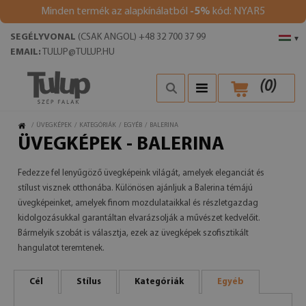
Minden termék az alapkínálatból
-5%
kód: NYAR5
SEGÉLYVONAL
(CSAK ANGOL) +48 32 700 37 99
▾
EMAIL:
TULUP@TULUP.HU
(
0
)
/
ÜVEGKÉPEK
/
KATEGÓRIÁK
/
EGYÉB
/
BALERINA
ÜVEGKÉPEK - BALERINA
Fedezze fel lenyűgöző üvegképeink világát, amelyek eleganciát és
stílust visznek otthonába. Különösen ajánljuk a Balerina témájú
üvegképeinket, amelyek finom mozdulataikkal és részletgazdag
kidolgozásukkal garantáltan elvarázsolják a művészet kedvelőit.
Bármelyik szobát is választja, ezek az üvegképek szofisztikált
hangulatot teremtenek.
Cél
Stílus
Kategóriák
Egyéb