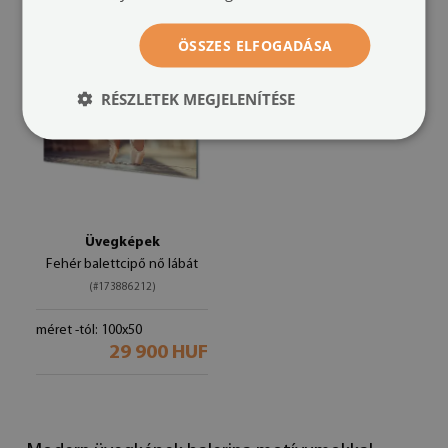
ÖSSZES ELFOGADÁSA
RÉSZLETEK MEGJELENÍTÉSE
Üvegképek
Fehér balettcipő nő ​​lábát
(#173886212)
méret -tól: 100x50
29 900 HUF