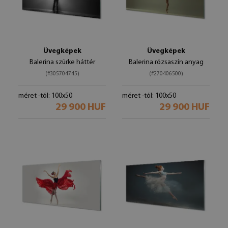
Üvegképek
Üvegképek
Balerina szürke háttér
Balerina rózsaszín anyag
(#305704745)
(#270406500)
méret -tól: 100x50
méret -tól: 100x50
29 900 HUF
29 900 HUF