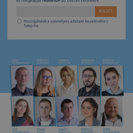
és megkapja
-800HUF
az összes termékre
KÜLDÉS
Hozzájárulok a személyes adataim kezeléséhez
Tulup.hu