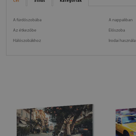
Cél
Stílus
Kategóriák
A fürdőszobába
A nappaliban
Az étkezőbe
Előszoba
Hálószobákhoz
Irodai használa