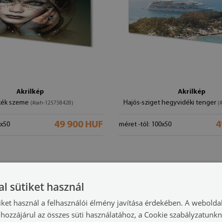
Akrilkép
Akrilkép
kék szeme
Hajós-sziget hegyvidéki tenger
(#oah-125758428)
(
49 900 HUF
4
0x50
méret -tól: 100x50
l sütiket használ
iket használ a felhasználói élmény javítása érdekében. A webolda
hozzájárul az összes süti használatához, a Cookie szabályzatunk