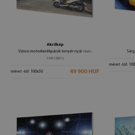
Akrilkép
Városi motorkerékpárok tenyér nyár
Sárg
(#oah-
134512861)
méret -tól: 10
49 900 HUF
méret -tól: 100x50