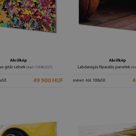
Akrilkép
Akrilkép
us gitár színek
Labdarúgás Nyaralás panelek
(#oah-119492327)
(#o
49 900 HUF
4
0x50
méret -tól: 100x50