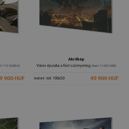
Akrilkép
Város éjszaka a füst szörnyeteg
ah-115166864)
(#oah-114455448)
9 900 HUF
49 900 HUF
méret -tól: 100x50