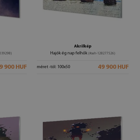
Akrilkép
Hajók ég nap felhők
039298)
(#oah-128277526)
9 900 HUF
49 900 HUF
méret -tól: 100x50