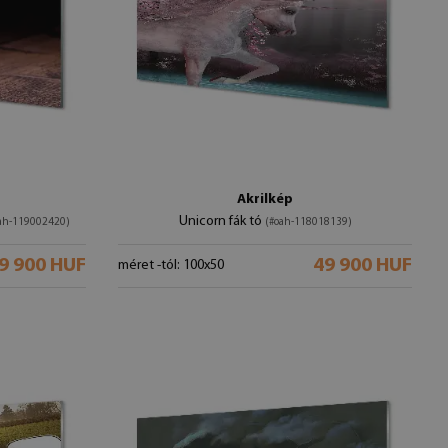
Akrilkép
Unicorn fák tó
ah-119002420)
(#oah-118018139)
9 900 HUF
49 900 HUF
méret -tól: 100x50