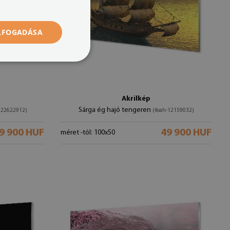
ELFOGADÁSA
Akrilkép
Sárga ég hajó tengeren
122622912)
(#oah-12159032)
9 900 HUF
49 900 HUF
méret -tól: 100x50