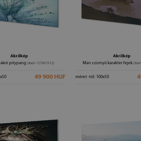
Akrilkép
Akrilkép
akró pitypang
Man szörnyű karakter fejek
(#oah-127061912)
(#oa
49 900 HUF
4
0x50
méret -tól: 100x50