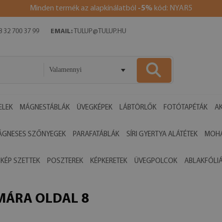
Minden termék az alapkínálatból
-5%
kód: NYAR5
 32 700 37 99
EMAIL:
TULUP@TULUP.HU
Valamennyi
ELEK
MÁGNESTÁBLÁK
ÜVEGKÉPEK
LÁBTÖRLŐK
FOTÓTAPÉTÁK
AK
ÁGNESES SZŐNYEGEK
PARAFATÁBLÁK
SÍRI GYERTYA ALÁTÉTEK
MOHA
 KÉP SZETTEK
POSZTEREK
KÉPKERETEK
ÜVEGPOLCOK
ABLAKFÓLI
MÁRA OLDAL 8