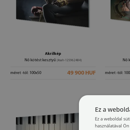
Akrilkép
Nő kötést kesztyű
Nő 
(#oah-125962484)
49 900 HUF
méret -tól: 100x50
méret -tól: 10
Ez a webolda
Ez a weboldal süt
használatával Ön 