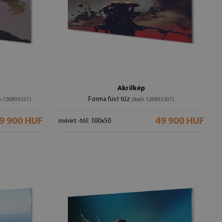
Akrilkép
Forma füst tűz
h-126805557)
(#oah-126805307)
9 900 HUF
49 900 HUF
méret -tól: 100x50