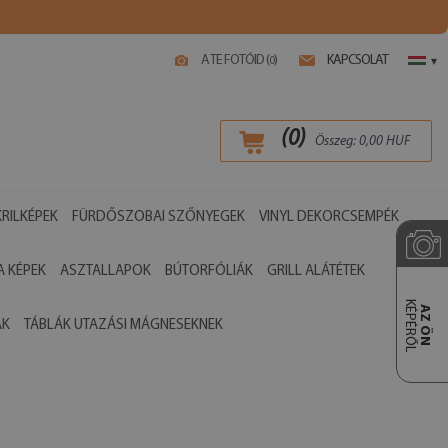
A TE FOTÓID (
)
KAPCSOLAT
0
▾
(
0
)
Összeg:
0,00
HUF
RILKÉPEK
FÜRDŐSZOBAI SZŐNYEGEK
VINYL DEKORCSEMPÉK
 KÉPEK
ASZTALLAPOK
BÚTORFÓLIÁK
GRILL ALÁTÉTEK
KÉPÉRŐL
AZ ÖN
ÁK
TÁBLÁK UTAZÁSI MÁGNESEKNEK