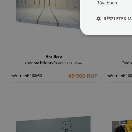
Bővebben
RÉSZLETEK M
Akrilkép
zongora billentyűk
Card 
(#oah-123380542)
49 900 HUF
méret -tól: 100x50
méret -tól: 10