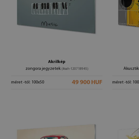
Akrilkép
zongora jegyzetek
Akusztik
(#oah-120718945)
49 900 HUF
méret -tól: 100x50
méret -tól: 10