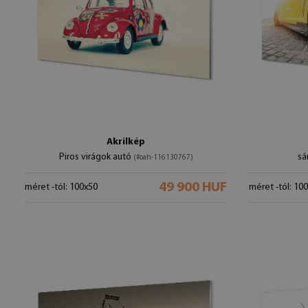
Akrilkép
Piros virágok autó
sá
(#oah-116130767)
49 900 HUF
méret -tól: 100x50
méret -tól: 10