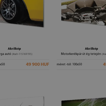
Akrilkép
Akrilkép
rga autó
Motorkerékpár út ég tetején
(#oah-115169195)
(#o
49 900 HUF
4
0x50
méret -tól: 100x50