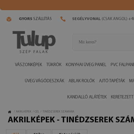
GYORS
SZÁLLÍTÁS
SEGÉLYVONAL
(CSAK ANGOL) +48
VÁSZONKÉPEK
TÜKRÖK
KONYHAI ÜVEG PANEL
PVC FALPAN
ÜVEG VÁGÓDESZKÁK
ABLAK ROLÓK
AJTÓ TAPÉTÁK
M
KANDALLÓ ALÁTÉTEK
KERETEZETT
/
AKRILKÉPEK
/
CÉL
/
TINÉDZSEREK SZÁMÁRA
AKRILKÉPEK - TINÉDZSEREK SZÁ