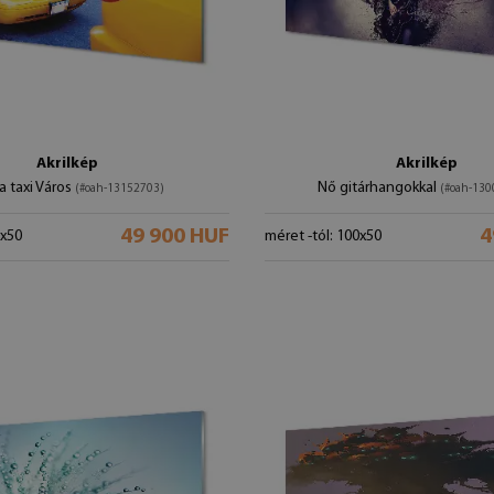
Akrilkép
Akrilkép
a taxi Város
Nő gitárhangokkal
(#oah-13152703)
(#oah-130
49 900 HUF
4
0x50
méret -tól: 100x50