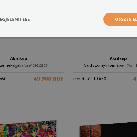
EGJELENÍTÉSE
ÖSSZES 
Akrilkép
Akrilkép
szemek ujjak
Card szörnyű formában
(#oah-122622926)
(#oah-
49 900 HUF
4
0x50
méret -tól: 100x50