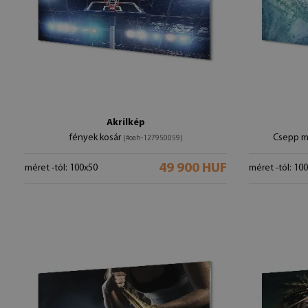
Akrilkép
fények kosár
Csepp m
(#oah-127950059)
49 900 HUF
méret -tól: 100x50
méret -tól: 10