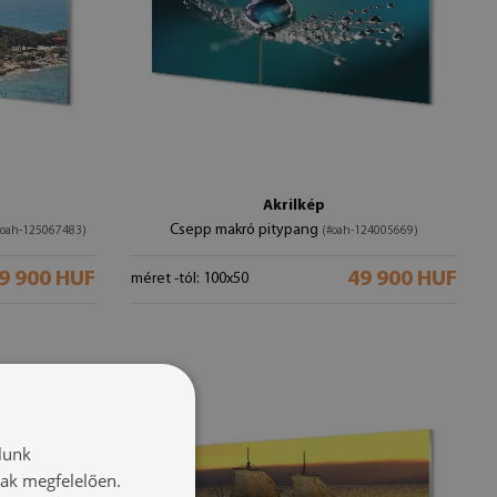
Akrilkép
Csepp makró pitypang
#oah-125067483)
(#oah-124005669)
9 900 HUF
49 900 HUF
méret -tól: 100x50
lunk
nak megfelelően.