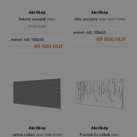
Akrilkép
Akrilkép
fekete vonalak
idős asszony
(#oah-
(#oah-209774398)
215091628)
méret -tól: 100x50
49 900 HUF
méret -tól: 100x50
49 900 HUF
Akrilkép
Akrilkép
zebra csíkos
Pontok és csíkok
(#oah-208818398)
(#oah-