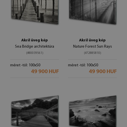
Akril üveg kép
Akril üveg kép
Sea Bridge architektúra
Nature Forest Sun Rays
(#80039561)
(#72885810)
méret -tól: 100x50
méret -tól: 100x50
49 900 HUF
49 900 HUF