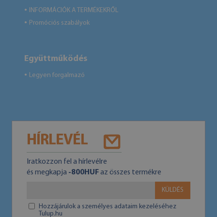
INFORMÁCIÓK A TERMÉKEKRŐL
●
Promóciós szabályok
●
Együttműködés
Legyen forgalmazó
●
HÍRLEVÉL
Iratkozzon fel a hírlevélre
és megkapja
-800HUF
az összes termékre
KÜLDÉS
Hozzájárulok a személyes adataim kezeléséhez
Tulup.hu