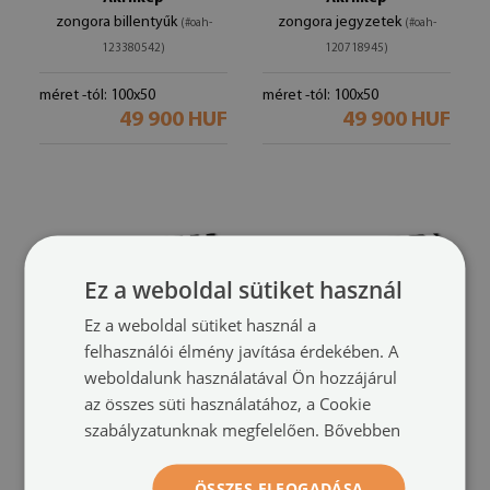
zongora billentyűk
zongora jegyzetek
(#oah-
(#oah-
123380542)
120718945)
méret -tól: 100x50
méret -tól: 100x50
49 900 HUF
49 900 HUF
Ez a weboldal sütiket használ
Ez a weboldal sütiket használ a
felhasználói élmény javítása érdekében. A
weboldalunk használatával Ön hozzájárul
az összes süti használatához, a Cookie
Akrilkép
Akrilkép
szabályzatunknak megfelelően.
Bővebben
Geometriai zebra csíkos
zebra csíkos
(#oah-108704120)
(#oah-115761219)
méret -tól: 100x50
ÖSSZES ELFOGADÁSA