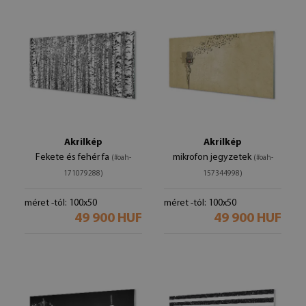
Akrilkép
Akrilkép
Fekete és fehér fa
mikrofon jegyzetek
(#oah-
(#oah-
171079288)
157344998)
méret -tól: 100x50
méret -tól: 100x50
49 900 HUF
49 900 HUF