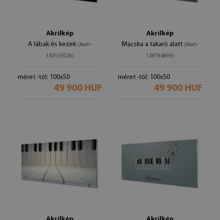
Akrilkép
Akrilkép
A lábak és kezek
Macska a takaró alatt
(#oah-
(#oah-
143555026)
128794899)
méret -tól: 100x50
méret -tól: 100x50
49 900 HUF
49 900 HUF
Akrilkép
Akrilkép