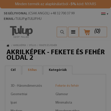
Minden termék az alapkínálatból
-5%
kód: NYAR5
SEGÉLYVONAL
(CSAK ANGOL) +48 32 700 37 99
▾
EMAIL:
TULUP@TULUP.HU
(
0
)
/
AKRILKÉPEK
/
STÍLUS
/
FEKETE ÉS FEHÉR
AKRILKÉPEK - FEKETE ÉS FEHÉR
OLDAL 2
Cél
Stílus
Kategóriák
3D - Háromdimenziós
Fekete és fehér
Geometriai
Glamour
Ipari
Minimalista