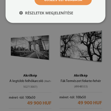
49 900 HUF
méret -tól: 100x50
49 900 HUF
RÉSZLETEK MEGJELENÍTÉSE
Akrilkép
Akrilkép
A legtöbb felhőkarcoló
Fák Természet fekete-fehér
(#oah-
(#9948553)
102713007)
méret -tól: 100x50
méret -tól: 100x50
49 900 HUF
49 900 HUF