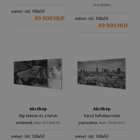
204140886)
méret -tól: 100x50
49 900 HUF
méret -tól: 100x50
49 900 HUF
Akrilkép
Akrilkép
Sky fekete és a fehér
Varsó felhőkarcolók
emberek
panoráma
(#oah-203369639)
(#oah-190453091)
méret -tól: 100x50
méret -tól: 100x50