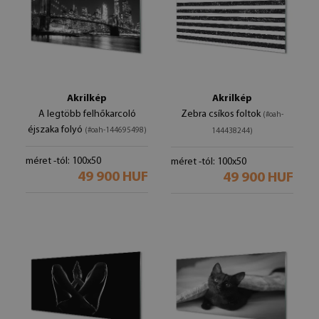
Akrilkép
Akrilkép
A legtöbb felhőkarcoló
Zebra csíkos foltok
(#oah-
éjszaka folyó
(#oah-144695498)
144438244)
méret -tól: 100x50
méret -tól: 100x50
49 900 HUF
49 900 HUF