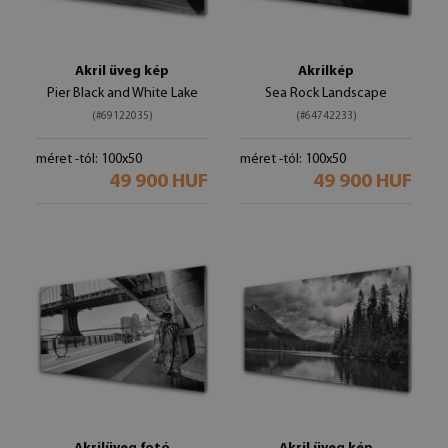
Akril üveg kép
Akrilkép
Pier Black and White Lake
Sea Rock Landscape
(#69122035)
(#64742233)
méret -tól: 100x50
méret -tól: 100x50
49 900 HUF
49 900 HUF