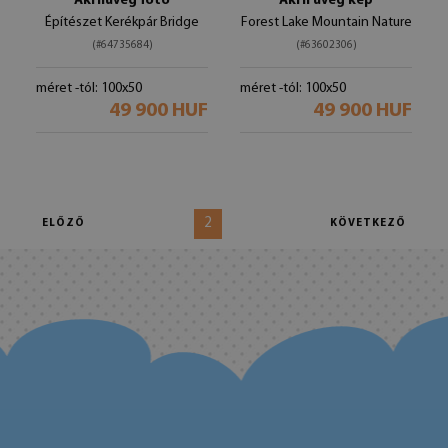
Akrilüveg fotó
Akril üveg kép
Építészet Kerékpár Bridge
Forest Lake Mountain Nature
(#64735684)
(#63602306)
méret -tól: 100x50
méret -tól: 100x50
49 900 HUF
49 900 HUF
2
ELŐZŐ
KÖVETKEZŐ