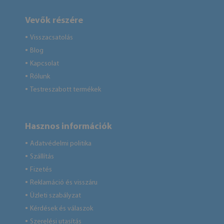
Vevők részére
Visszacsatolás
●
Blog
●
Kapcsolat
●
Rólunk
●
Testreszabott termékek
●
Hasznos információk
Adatvédelmi politika
●
Szállítás
●
Fizetés
●
Reklamáció és visszáru
●
Üzleti szabályzat
●
Kérdések és válaszok
●
Szerelési utasítás
●