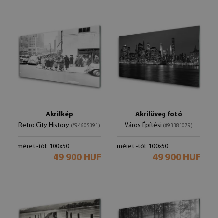
Akrilkép
Akrilüveg fotó
Retro City History
Város Építési
(#94605391)
(#93381079)
méret -tól: 100x50
méret -tól: 100x50
49 900 HUF
49 900 HUF