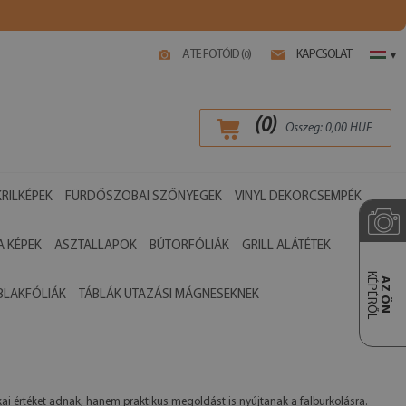
A TE FOTÓID (
)
KAPCSOLAT
0
▾
(
0
)
Összeg:
0,00
HUF
RILKÉPEK
FÜRDŐSZOBAI SZŐNYEGEK
VINYL DEKORCSEMPÉK
 KÉPEK
ASZTALLAPOK
BÚTORFÓLIÁK
GRILL ALÁTÉTEK
KÉPÉRŐL
AZ ÖN
BLAKFÓLIÁK
TÁBLÁK UTAZÁSI MÁGNESEKNEK
ai értéket adnak, hanem praktikus megoldást is nyújtanak a falburkolásra.