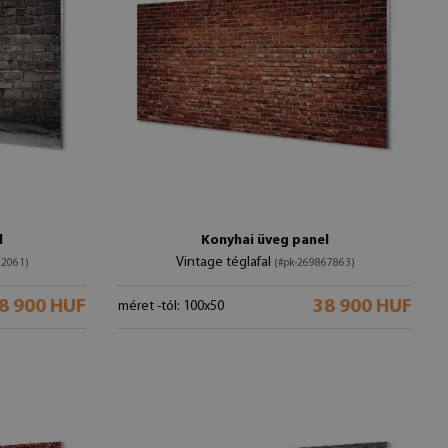
l
Konyhai üveg panel
Vintage téglafal
82061)
(#pk-269867863)
8 900 HUF
38 900 HUF
méret -tól: 100x50