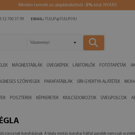
Minden termék az alapkínálatból
-5%
kód: NYAR5
 32 700 37 99
EMAIL:
TULUP@TULUP.HU
Valamennyi
ELEK
MÁGNESTÁBLÁK
ÜVEGKÉPEK
LÁBTÖRLŐK
FOTÓTAPÉTÁK
AK
ÁGNESES SZŐNYEGEK
PARAFATÁBLÁK
SÍRI GYERTYA ALÁTÉTEK
MOHA
TEK
POSZTEREK
KÉPKERETEK
KIULCSDOBOZOK
ÜVEGPOLCOK
A
TÉGLA
 kölcsönöznek konyhájának. A tégla mintás konyhai hátfal panelek nemcsak esztétik