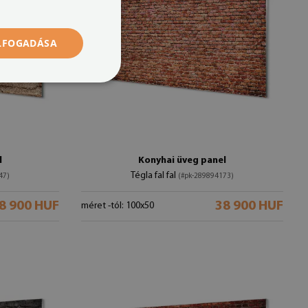
ELFOGADÁSA
l
Konyhai üveg panel
Tégla fal fal
47)
(#pk-289894173)
8 900 HUF
38 900 HUF
méret -tól: 100x50