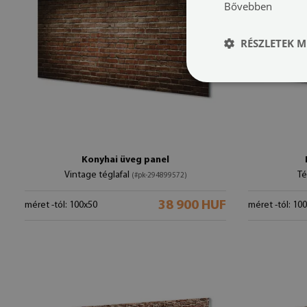
Bővebben
RÉSZLETEK M
Konyhai üveg panel
Vintage téglafal
Té
(#pk-294899572)
38 900 HUF
méret -tól: 100x50
méret -tól: 10