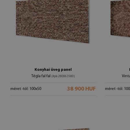
Konyhai üveg panel
Tégla fal fal
Vint
(#pk-280863580)
38 900 HUF
méret -tól: 100x50
méret -tól: 10