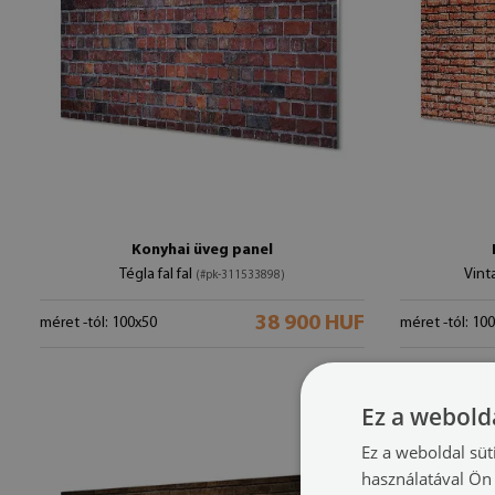
Konyhai üveg panel
Tégla fal fal
Vint
(#pk-311533898)
38 900 HUF
méret -tól: 100x50
méret -tól: 10
Ez a webolda
Ez a weboldal süt
használatával Ön 