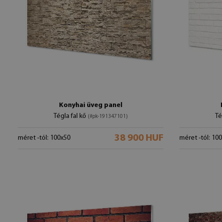
Konyhai üveg panel
Tégla fal kő
Té
(#pk-191347101)
38 900 HUF
méret -tól: 100x50
méret -tól: 10