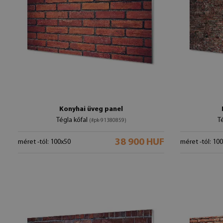
Konyhai üveg panel
Tégla kőfal
Té
(#pk-91380859)
38 900 HUF
méret -tól: 100x50
méret -tól: 10