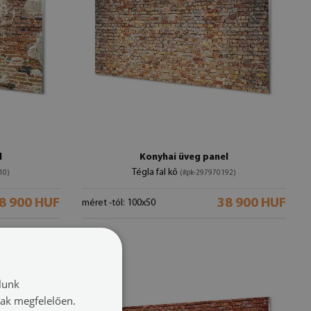
l
Konyhai üveg panel
Tégla fal kő
10)
(#pk-297970192)
8 900 HUF
38 900 HUF
méret -tól: 100x50
lunk
nak megfelelően.