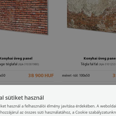
Konyhai üveg panel
Konyhai üveg pane
age téglafal
Tégla fal fal
(#pk-310301980)
(#pk-3101253
38 900 HUF
3
0x50
méret -tól: 100x50
l sütiket használ
iket használ a felhasználói élmény javítása érdekében. A webolda
hozzájárul az összes süti használatához, a Cookie szabályzatunk