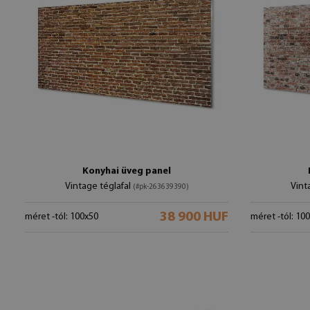
Konyhai üveg panel
Vintage téglafal
Vint
(#pk-263639390)
38 900 HUF
méret -tól: 100x50
méret -tól: 10