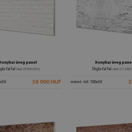
Konyhai üveg panel
Konyhai üveg pane
gla fal fal
Tégla fal fal
(#pk-293692455)
(#pk-3213385
38 900 HUF
3
0x50
méret -tól: 100x50