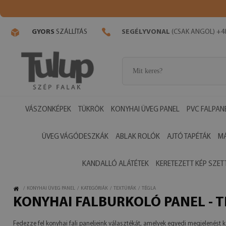
GYORS
SZÁLLÍTÁS
SEGÉLYVONAL
(CSAK ANGOL) +48
VÁSZONKÉPEK
TÜKRÖK
KONYHAI ÜVEG PANEL
PVC FALPAN
ÜVEG VÁGÓDESZKÁK
ABLAK ROLÓK
AJTÓ TAPÉTÁK
M
KANDALLÓ ALÁTÉTEK
KERETEZETT KÉP SZET
/
KONYHAI ÜVEG PANEL
/
KATEGÓRIÁK
/
TEXTÚRÁK
/
TÉGLA
KONYHAI FALBURKOLÓ PANEL - 
Fedezze fel konyhai fali paneljeink választékát, amelyek egyedi megjelenést