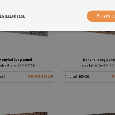
EGJELENÍTÉSE
ÖSSZES 
Konyhai üveg panel
Konyhai üveg pane
gla fal fal
Tégla fal kő
(#pk-293246734)
(#pk-2911512
38 900 HUF
3
0x50
méret -tól: 100x50