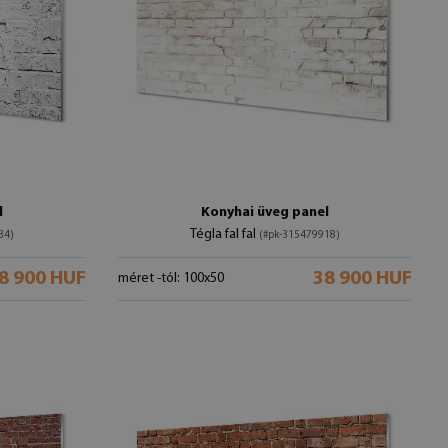
l
Konyhai üveg panel
Tégla fal fal
34)
(#pk-315479918)
8 900 HUF
38 900 HUF
méret -tól: 100x50