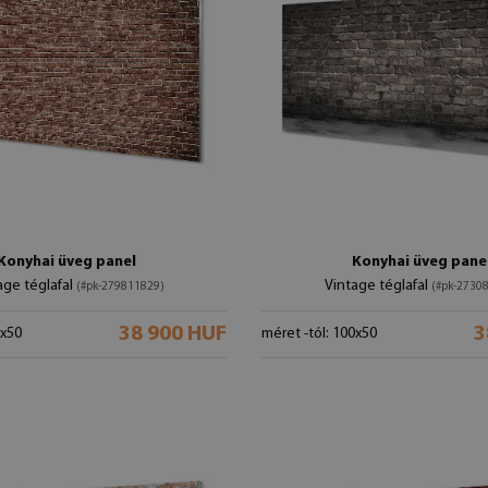
Konyhai üveg panel
Konyhai üveg pane
age téglafal
Vintage téglafal
(#pk-279811829)
(#pk-2730
38 900 HUF
3
0x50
méret -tól: 100x50