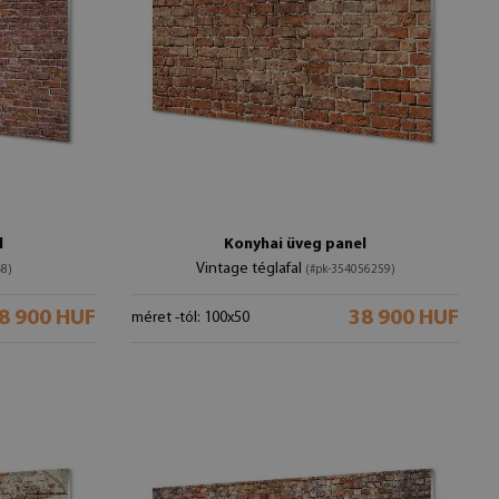
l
Konyhai üveg panel
Vintage téglafal
48)
(#pk-354056259)
8 900 HUF
38 900 HUF
méret -tól: 100x50