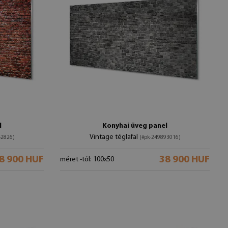
l
Konyhai üveg panel
Vintage téglafal
42826)
(#pk-249893016)
8 900 HUF
38 900 HUF
méret -tól: 100x50