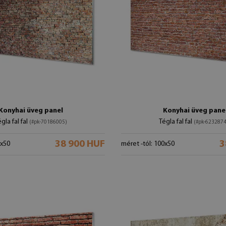
Konyhai üveg panel
Konyhai üveg pane
gla fal fal
Tégla fal fal
(#pk-70186005)
(#pk-623287
38 900 HUF
3
0x50
méret -tól: 100x50