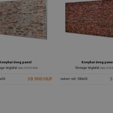
Konyhai üveg panel
Konyhai üveg pane
age téglafal
Vintage téglafal
(#pk-259565458)
(#pk-2556
38 900 HUF
3
0x50
méret -tól: 100x50