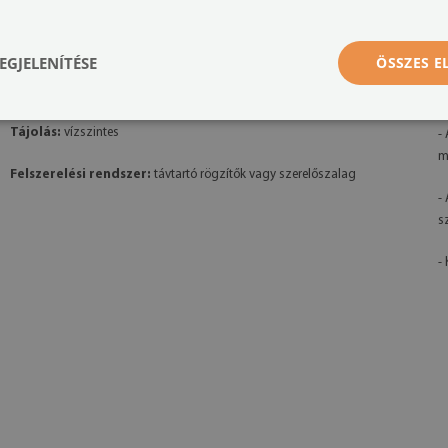
Méretek:
100x50 cm, 125x50 cm, 120x60 cm, 140x70 cm
-
k
Anyag:
4 mm vastag akril
EGJELENÍTÉSE
ÖSSZES 
-
Nyomtatás:
UV – fakulásálló
ü
Tájolás:
vízszintes
-
m
Felszerelési rendszer:
távtartó rögzítők vagy szerelőszalag
-
s
- 