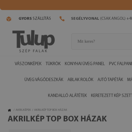
GYORS
SZÁLLÍTÁS
SEGÉLYVONAL
(CSAK ANGOL) +48
VÁSZONKÉPEK
TÜKRÖK
KONYHAI ÜVEG PANEL
PVC FALPAN
ÜVEG VÁGÓDESZKÁK
ABLAK ROLÓK
AJTÓ TAPÉTÁK
M
KANDALLÓ ALÁTÉTEK
KERETEZETT KÉP SZET
/
AKRILKÉPEK
/
AKRILKÉP TOP BOX HÁZAK
AKRILKÉP TOP BOX HÁZAK