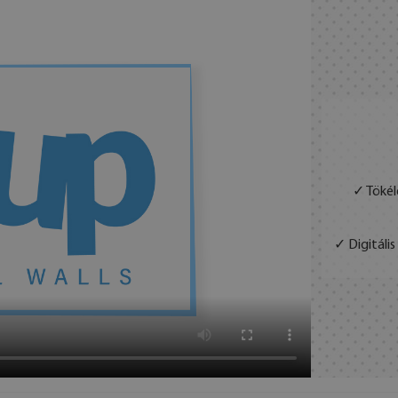
✓ Tökél
✓ Digitáli