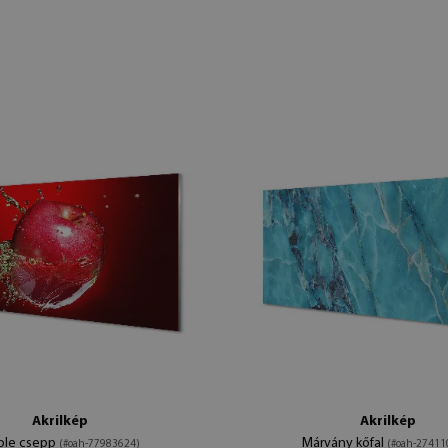
Akrilkép
Akrilkép
ple csepp
Márvány kőfal
(#oah-77983624)
(#oah-27411