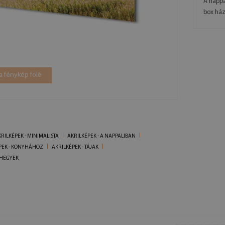
A nappa
box ház
a fénykép fölé
RILKÉPEK - MINIMALISTA
AKRILKÉPEK - A NAPPALIBAN
PEK - KONYHÁHOZ
AKRILKÉPEK - TÁJAK
 HEGYEK