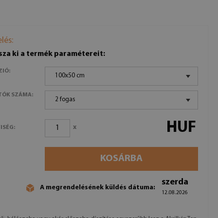
lés:
sza ki a termék paramétereit:
ZIÓ:
100x50 cm
TÓK SZÁMA:
2 fogas
HUF
x
ISÉG:
KOSÁRBA
szerda
A megrendelésének küldés dátuma:
12.08.2026