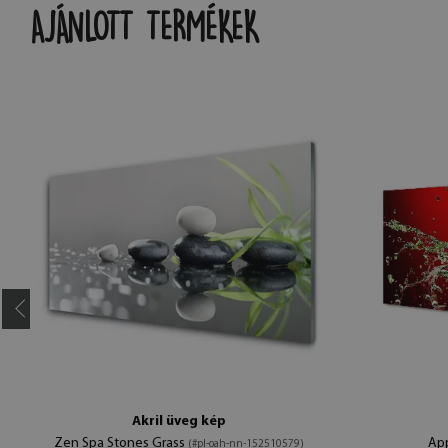
AJÁNLOTT TERMÉKEK
Akril üveg kép
Zen Spa Stones Grass
Ap
(#pl-oah-nn-152510579)