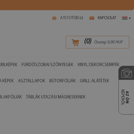
A TE FOTÓID (
)
KAPCSOLAT
0
▾
(
0
)
Összeg:
0,00
HUF
RILKÉPEK
FÜRDŐSZOBAI SZŐNYEGEK
VINYL DEKORCSEMPÉK
 KÉPEK
ASZTALLAPOK
BÚTORFÓLIÁK
GRILL ALÁTÉTEK
KÉPÉRŐL
AZ ÖN
BLAKFÓLIÁK
TÁBLÁK UTAZÁSI MÁGNESEKNEK