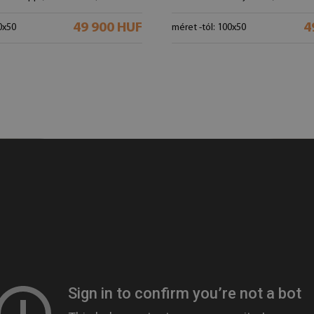
49 900 HUF
4
0x50
méret -tól: 100x50