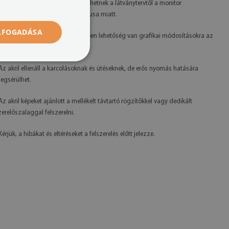
 A kész termék színei enyhén eltérhetnek a látványtervtől a monitor
alibrációja és a használt tinta típusa miatt.
ELFOGADÁSA
 Saját gyártásunknak köszönhetően lehetőség van grafikai módosításokra az
gyfél kérésére.
 Az akril ellenáll a karcolásoknak és ütéseknek, de erős nyomás hatására
egsérülhet.
 Az akril képeket ajánlott a mellékelt távtartó rögzítőkkel vagy dedikált
zerelőszalaggal felszerelni.
Kérjük, a hibákat és eltéréseket a felszerelés előtt jelezze.