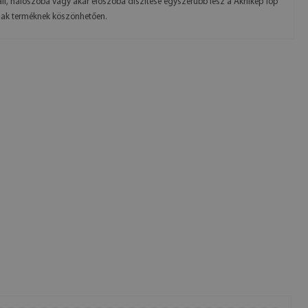
li, hálószoba vagy akár előszoba díszítése egyszerűbb lesz a Akrilkép Top
ak terméknek köszönhetően.