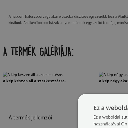
A nappali, hálószoba vagy akár előszoba díszítése egyszerűbb lesz a Akri
kínálunk. Akrilkép Top box házak a nyomtatásnak egy szolid formája, minősé
A TERMÉK GALÉRIÁJA:
A kép készen áll a szerkesztésre.
A kép négy akas
Ez a webolda
Ez a weboldal süt
A termék jellemzői
használatával Ön 