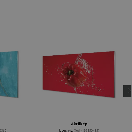
Akrilkép
bors víz
0360)
(#oah-199350485)