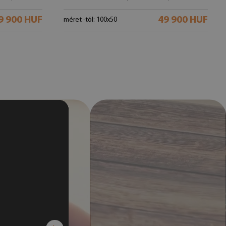
9 900 HUF
49 900 HUF
méret -tól: 100x50