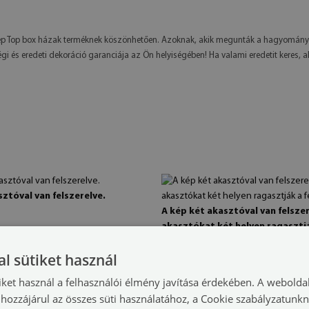
lkép Top box házak terméknek köszönhetően. Azoknak, akik megunták a hagyomány
gi és eredeti dekoráció garanciája az Ön helyiségében! Ha valami eredetit keres,
ztóval van felszerelve.
A kép két akasztóval van felszer
akasztókat két helyen ragasztj
festményen.
l sütiket használ
iket használ a felhasználói élmény javítása érdekében. A webolda
Műszaki adatok
T
hozzájárul az összes süti használatához, a Cookie szabályzatunk