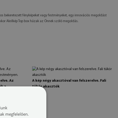
os bekeretezett fényképeket vagy festményeket, egy innovációs megoldást
 akkor Akrilkép Top box házak az Önnek szóló megoldás.
elve. Az
A kép négy akasztóval van felszerelve. Fali
ák a
tükör akasztók
lunk
ovábbi információk:
nak megfelelően.