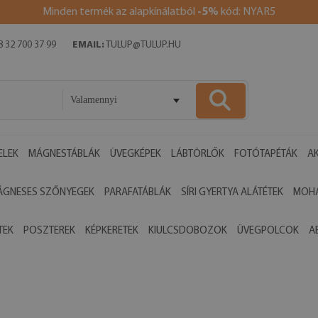
Minden termék az alapkínálatból
-5%
kód: NYAR5
 32 700 37 99
EMAIL:
TULUP@TULUP.HU
Valamennyi
ELEK
MÁGNESTÁBLÁK
ÜVEGKÉPEK
LÁBTÖRLŐK
FOTÓTAPÉTÁK
AK
ÁGNESES SZŐNYEGEK
PARAFATÁBLÁK
SÍRI GYERTYA ALÁTÉTEK
MOHA
TEK
POSZTEREK
KÉPKERETEK
KIULCSDOBOZOK
ÜVEGPOLCOK
A