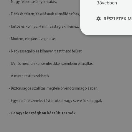
Bővebben
- Nagy felbontású nyomtatás,
- Élénk és telített, fakulásnak ellenálló színek,
RÉSZLETEK M
- Tartós és könnyű, 4 mm vastag akrillemez,
- Modern, elegáns üveghatás,
- Nedvességálló és könnyen tisztítható felület,
- UV- és mechanikai sérülésekkel szembeni ellenállás,
- A minta testreszabható,
- Biztonságos szállítás megfelelő védőcsomagolásban,
- Egyszerű felszerelés távtartókkal vagy szerelőszalaggal,
- Lengyelországban készült termék