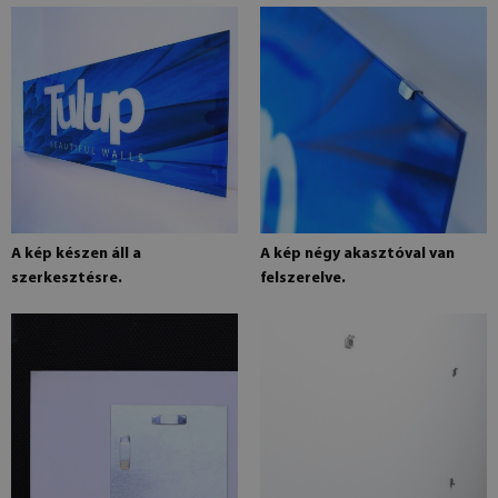
A kép készen áll a
A kép négy akasztóval van
szerkesztésre.
felszerelve.