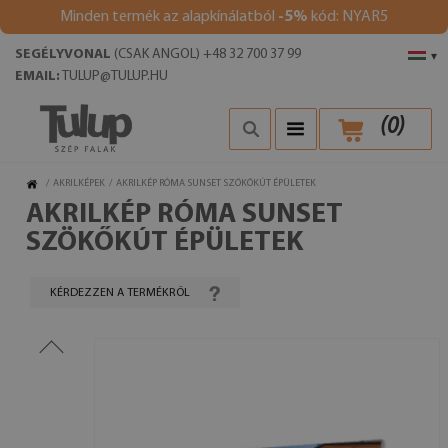
Minden termék az alapkínálatból
-5%
kód: NYAR5
SEGÉLYVONAL
(CSAK ANGOL) +48 32 700 37 99
▾
EMAIL:
TULUP@TULUP.HU
(
0
)
/
AKRILKÉPEK
/
AKRILKÉP RÓMA SUNSET SZÖKŐKÚT ÉPÜLETEK
AKRILKÉP RÓMA SUNSET
SZÖKŐKÚT ÉPÜLETEK
KÉRDEZZEN A TERMÉKRŐL