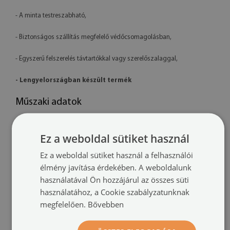
- A minta testreszabható,
- Biztonságos szállítás megfelelő védőcsomagolásban,
- Egyszerű felszerelés távtartókkal vagy szerelőszalaggal,
- Lengyelországban készült termék
Műszaki adatok
Méretek:
100x50 cm, 125x50 cm, 120x60 cm, 140x70 cm
Ez a weboldal sütiket használ
Anyag:
4 mm vastag akril
Ez a weboldal sütiket használ a felhasználói
élmény javítása érdekében. A weboldalunk
Nyomtatás:
UV – fakulásálló
használatával Ön hozzájárul az összes süti
Tájolás:
vízszintes
használatához, a Cookie szabályzatunknak
megfelelően.
Bővebben
Felszerelési rendszer:
távtartó rögzítők vagy szerelőszalag