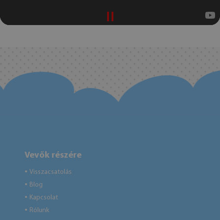
Vevők részére
Visszacsatolás
●
Blog
●
Kapcsolat
●
Rólunk
●