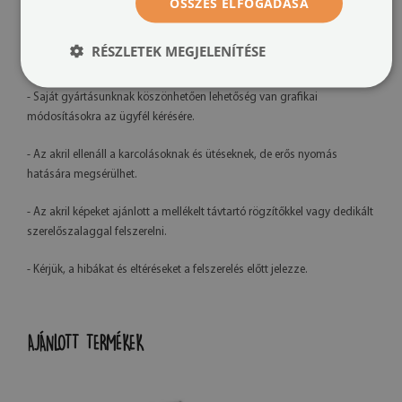
További információk:
ÖSSZES ELFOGADÁSA
- A kész termék színei enyhén eltérhetnek a látványtervtől a monitor
RÉSZLETEK MEGJELENÍTÉSE
kalibrációja és a használt tinta típusa miatt.
- Saját gyártásunknak köszönhetően lehetőség van grafikai
módosításokra az ügyfél kérésére.
- Az akril ellenáll a karcolásoknak és ütéseknek, de erős nyomás
hatására megsérülhet.
- Az akril képeket ajánlott a mellékelt távtartó rögzítőkkel vagy dedikált
szerelőszalaggal felszerelni.
- Kérjük, a hibákat és eltéréseket a felszerelés előtt jelezze.
AJÁNLOTT TERMÉKEK