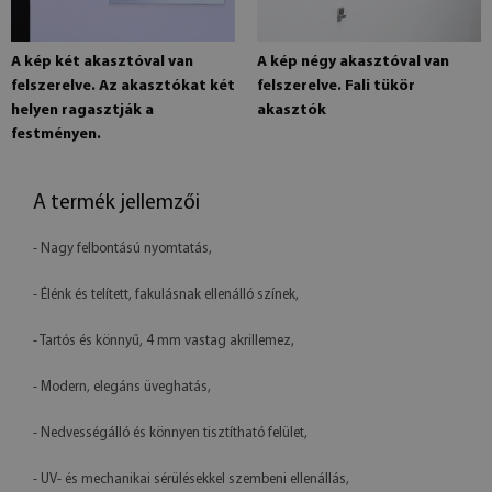
A kép két akasztóval van
A kép négy akasztóval van
felszerelve. Az akasztókat két
felszerelve. Fali tükör
helyen ragasztják a
akasztók
festményen.
A termék jellemzői
- Nagy felbontású nyomtatás,
- Élénk és telített, fakulásnak ellenálló színek,
- Tartós és könnyű, 4 mm vastag akrillemez,
- Modern, elegáns üveghatás,
- Nedvességálló és könnyen tisztítható felület,
- UV- és mechanikai sérülésekkel szembeni ellenállás,