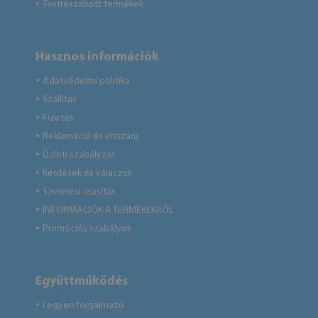
Testreszabott termékek
●
Hasznos információk
Adatvédelmi politika
●
Szállítás
●
Fizetés
●
Reklamáció és visszáru
●
Üzleti szabályzat
●
Kérdések és válaszok
●
Szerelési utasítás
●
INFORMÁCIÓK A TERMÉKEKRŐL
●
Promóciós szabályok
●
Együttműködés
Legyen forgalmazó
●