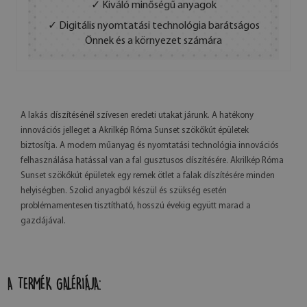
✓ Kiváló minőségű anyagok
✓ Digitális nyomtatási technológia barátságos
Önnek és a környezet számára
A lakás díszítésénél szívesen eredeti utakat járunk. A hatékony
innovációs jelleget a Akrilkép Róma Sunset szökőkút épületek
biztosítja. A modern műanyag és nyomtatási technológia innovációs
felhasználása hatással van a fal gusztusos díszítésére. Akrilkép Róma
Sunset szökőkút épületek egy remek ötlet a falak díszítésére minden
helyiségben. Szolid anyagból készül és szükség esetén
problémamentesen tisztítható, hosszú évekig együtt marad a
gazdájával.
A TERMÉK GALÉRIÁJA: