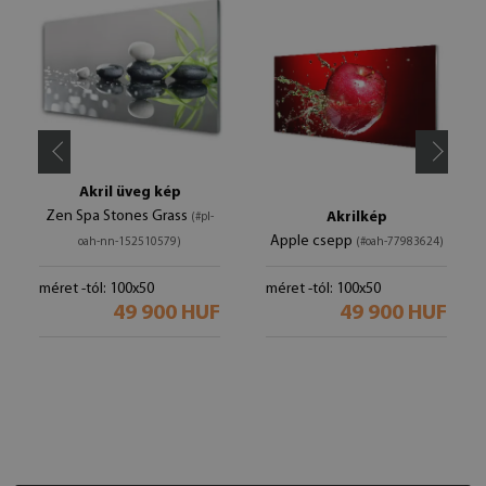
Akril üveg kép
Zen Spa Stones Grass
Akrilkép
(#pl-
Apple csepp
oah-nn-152510579)
(#oah-77983624)
méret -tól: 100x50
méret -tól: 100x50
49 900 HUF
49 900 HUF