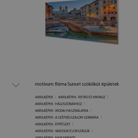
motívum: Róma Sunset szökőkút épületek
AKRILKÉPEK
AKRILKÉPEK - RETRO ÉS VINTAGE
AKRILKÉPEK - HÁLÓSZOBÁKHOZ
AKRILKÉPEK - IRODAI HASZNÁLATRA
AKRILKÉPEK - A SZÉPSÉGSZALON SZÁMÁRA
AKRILKÉPEK - ÉPÍTÉSZET
AKRILKÉPEK - VÁROSOK ÉS ORSZÁGOK