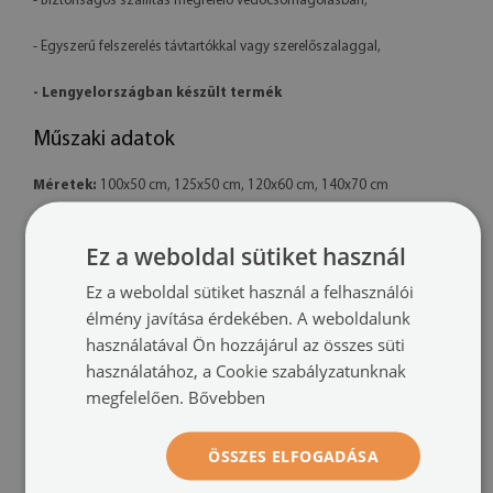
- Biztonságos szállítás megfelelő védőcsomagolásban,
- Egyszerű felszerelés távtartókkal vagy szerelőszalaggal,
- Lengyelországban készült termék
Műszaki adatok
Méretek:
100x50 cm, 125x50 cm, 120x60 cm, 140x70 cm
Anyag:
4 mm vastag akril
Ez a weboldal sütiket használ
Nyomtatás:
UV – fakulásálló
Ez a weboldal sütiket használ a felhasználói
élmény javítása érdekében. A weboldalunk
Tájolás:
vízszintes
használatával Ön hozzájárul az összes süti
használatához, a Cookie szabályzatunknak
Felszerelési rendszer:
távtartó rögzítők vagy szerelőszalag
megfelelően.
Bővebben
További információk:
ÖSSZES ELFOGADÁSA
- A kész termék színei enyhén eltérhetnek a látványtervtől a monitor
kalibrációja és a használt tinta típusa miatt.