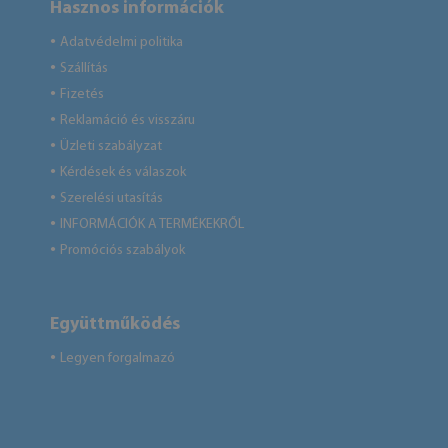
Hasznos információk
Adatvédelmi politika
●
Szállítás
●
Fizetés
●
Reklamáció és visszáru
●
Üzleti szabályzat
●
Kérdések és válaszok
●
Szerelési utasítás
●
INFORMÁCIÓK A TERMÉKEKRŐL
●
Promóciós szabályok
●
Együttműködés
Legyen forgalmazó
●