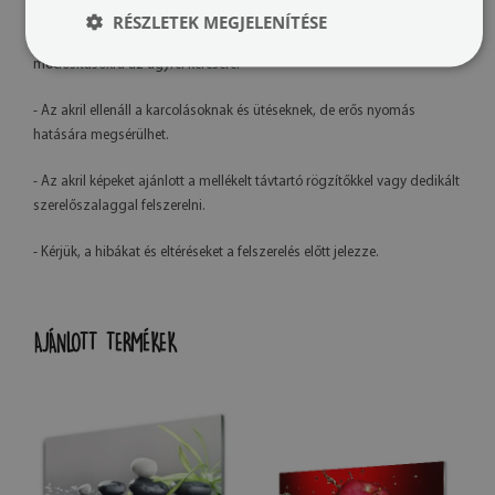
RÉSZLETEK MEGJELENÍTÉSE
- Saját gyártásunknak köszönhetően lehetőség van grafikai
módosításokra az ügyfél kérésére.
- Az akril ellenáll a karcolásoknak és ütéseknek, de erős nyomás
hatására megsérülhet.
- Az akril képeket ajánlott a mellékelt távtartó rögzítőkkel vagy dedikált
szerelőszalaggal felszerelni.
- Kérjük, a hibákat és eltéréseket a felszerelés előtt jelezze.
AJÁNLOTT TERMÉKEK