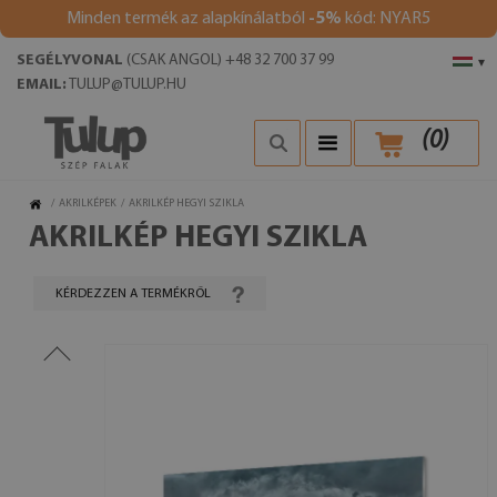
Minden termék az alapkínálatból
-5%
kód: NYAR5
SEGÉLYVONAL
(CSAK ANGOL) +48 32 700 37 99
▾
EMAIL:
TULUP@TULUP.HU
(
0
)
/
AKRILKÉPEK
/
AKRILKÉP HEGYI SZIKLA
AKRILKÉP HEGYI SZIKLA
KÉRDEZZEN A TERMÉKRŐL