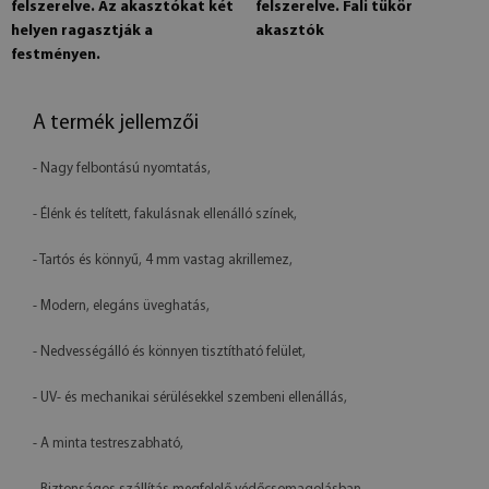
felszerelve. Az akasztókat két
felszerelve. Fali tükör
helyen ragasztják a
akasztók
festményen.
A termék jellemzői
- Nagy felbontású nyomtatás,
- Élénk és telített, fakulásnak ellenálló színek,
- Tartós és könnyű, 4 mm vastag akrillemez,
- Modern, elegáns üveghatás,
- Nedvességálló és könnyen tisztítható felület,
- UV- és mechanikai sérülésekkel szembeni ellenállás,
- A minta testreszabható,