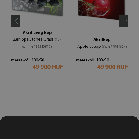
Akril üveg kép
Zen Spa Stones Grass
Akrilkép
(#pl-
Apple csepp
oah-nn-152510579)
(#oah-77983624)
méret -tól: 100x50
méret -tól: 100x50
49 900 HUF
49 900 HUF