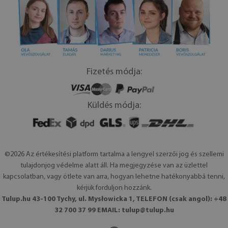
Fizetés módja:
Küldés módja:
©2026 Az értékesítési platform tartalma a lengyel szerzői jog és szellemi
tulajdonjog védelme alatt áll. Ha megjegyzése van az üzlettel
kapcsolatban, vagy ötlete van arra, hogyan lehetne hatékonyabbá tenni,
kérjük forduljon hozzánk.
Tulup.hu 43-100 Tychy, ul. Mysłowicka 1, TELEFON (csak angol): +48
32 700 37 99 EMAIL:
tulup@tulup.hu