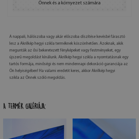
Önnek és a környezet számára
A nappali, hálószoba vagy akár előszoba díszítése kevésbé fárasztó
lesz a Akrilkép hegyi szikla terméknek köszönhetően. Azoknak, akik
megunták az ősi bekeretezett fényképeket vagy festményeket, egy
újszerű megoldást kínálunk. Akrilkép hegyi szikla a nyomtatásnak egy
tartós formája, minőségi és nem mindennapi dekoráció garanciája az
Ön helyiségében! Ha valami eredetit keres, akkor Akrilkép hegyi
szikla az Önnek szóló megoldás.
A TERMÉK GALÉRIÁJA: