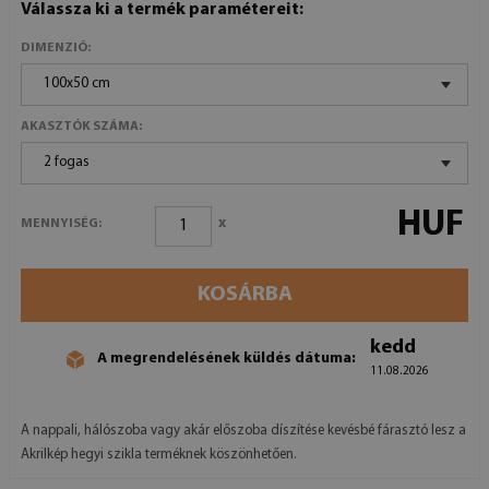
Válassza ki a termék paramétereit:
DIMENZIÓ:
100x50 cm
AKASZTÓK SZÁMA:
2 fogas
HUF
x
MENNYISÉG:
KOSÁRBA
kedd
A megrendelésének küldés dátuma:
11.08.2026
A nappali, hálószoba vagy akár előszoba díszítése kevésbé fárasztó lesz a
Akrilkép hegyi szikla terméknek köszönhetően.