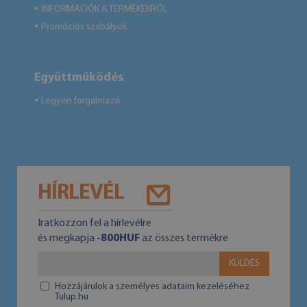
INFORMÁCIÓK A TERMÉKEKRŐL
●
Promóciós szabályok
●
Együttműködés
Legyen forgalmazó
●
HÍRLEVÉL
Iratkozzon fel a hírlevélre
és megkapja
-800HUF
az összes termékre
KÜLDÉS
Hozzájárulok a személyes adataim kezeléséhez
Tulup.hu