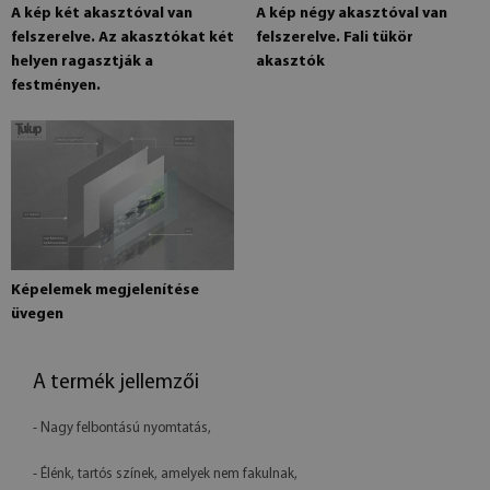
A kép két akasztóval van
A kép négy akasztóval van
felszerelve. Az akasztókat két
felszerelve. Fali tükör
helyen ragasztják a
akasztók
festményen.
Képelemek megjelenítése
üvegen
A termék jellemzői
- Nagy felbontású nyomtatás,
- Élénk, tartós színek, amelyek nem fakulnak,