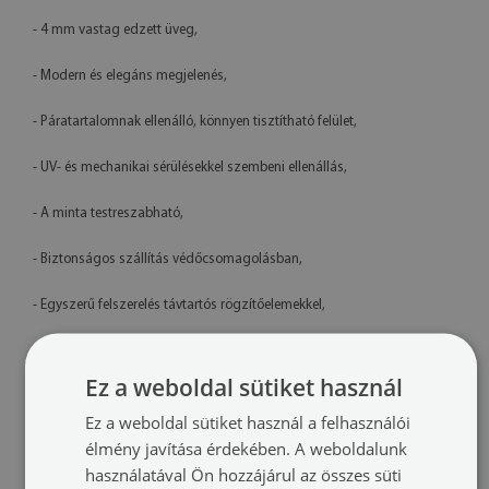
- 4 mm vastag edzett üveg,
- Modern és elegáns megjelenés,
- Páratartalomnak ellenálló, könnyen tisztítható felület,
- UV- és mechanikai sérülésekkel szembeni ellenállás,
- A minta testreszabható,
- Biztonságos szállítás védőcsomagolásban,
- Egyszerű felszerelés távtartós rögzítőelemekkel,
- Lengyelországban készült termék
Ez a weboldal sütiket használ
Műszaki adatok
Ez a weboldal sütiket használ a felhasználói
Méretek:
100x50 cm, 125x50 cm, 120x60 cm, 140x70 cm
élmény javítása érdekében. A weboldalunk
használatával Ön hozzájárul az összes süti
Anyag:
4 mm vastag edzett üveg