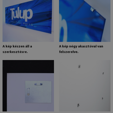
A kép készen áll a
A kép négy akasztóval van
szerkesztésre.
felszerelve.