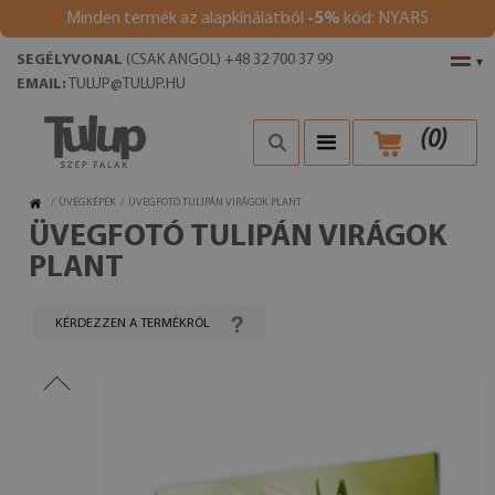
Minden termék az alapkínálatból
-5%
kód: NYAR5
SEGÉLYVONAL
(CSAK ANGOL) +48 32 700 37 99
▾
EMAIL:
TULUP@TULUP.HU
(
0
)
/
ÜVEGKÉPEK
/
ÜVEGFOTÓ TULIPÁN VIRÁGOK PLANT
ÜVEGFOTÓ TULIPÁN VIRÁGOK
PLANT
KÉRDEZZEN A TERMÉKRŐL