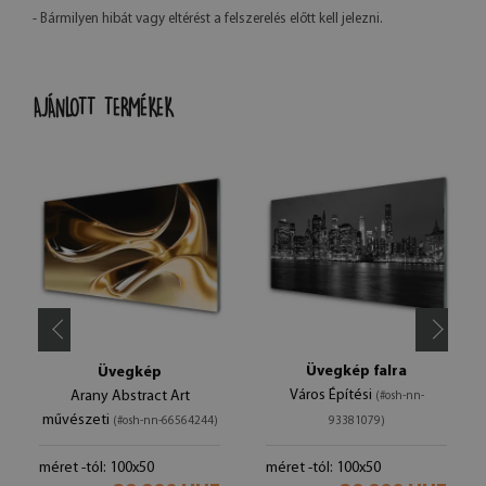
- Bármilyen hibát vagy eltérést a felszerelés előtt kell jelezni.
AJÁNLOTT TERMÉKEK
Üvegkép falra
Üvegkép
Város Építési
Arany Abstract Art
(#osh-nn-
művészeti
(#osh-nn-66564244)
93381079)
méret -tól: 100x50
méret -tól: 100x50