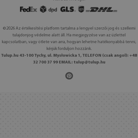
©2026 Az értékesítési platform tartalma a lengyel szerzői jog és szellemi
tulajdonjog védelme alatt áll. Ha megjegyzése van az üzlettel
kapcsolatban, vagy ötlete van arra, hogyan lehetne hatékonyabbá tenni,
kérjük forduljon hozzánk.
Tulup.hu 43-100 Tychy, ul. Mysłowicka 1, TELEFON (csak angol): +48
32 700 37 99 EMAIL:
tulup@tulup.hu