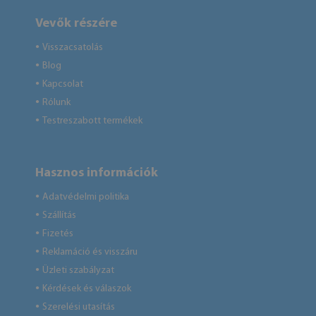
Vevők részére
Visszacsatolás
●
Blog
●
Kapcsolat
●
Rólunk
●
Testreszabott termékek
●
Hasznos információk
Adatvédelmi politika
●
Szállítás
●
Fizetés
●
Reklamáció és visszáru
●
Üzleti szabályzat
●
Kérdések és válaszok
●
Szerelési utasítás
●