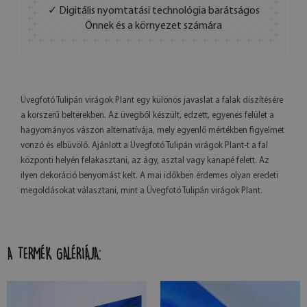
✓ Digitális nyomtatási technológia barátságos
Önnek és a környezet számára
Üvegfotó Tulipán virágok Plant egy különös javaslat a falak díszítésére
a korszerű belterekben. Az üvegből készült, edzett, egyenes felület a
hagyományos vászon alternatívája, mely egyenlő mértékben figyelmet
vonzó és elbüvölő. Ajánlott a Üvegfotó Tulipán virágok Plant-t a fal
központi helyén felakasztani, az ágy, asztal vagy kanapé felett. Az
ilyen dekoráció benyomást kelt. A mai időkben érdemes olyan eredeti
megoldásokat választani, mint a Üvegfotó Tulipán virágok Plant.
A TERMÉK GALÉRIÁJA: