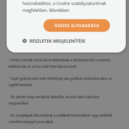
használatához, a Cookie szabályzatunknak
megfelelően.
Bővebben
Nyomtatás:
UV – fakulásálló
Tájolás:
vízszintes
ÖSSZES ELFOGADÁSA
Felszerelési rendszer:
távtartós rögzítők vagy szerelőszalag
RÉSZLETEK MEGJELENÍTÉSE
További információk:
- A kész termék színei kissé eltérhetnek a látványtervtől a monitor
kalibrációja és a használt tinta típusa miatt.
- Saját gyártásunk révén lehetőség van grafikai módosításokra az
ügyfél kérésére.
- Az edzett üveg rendkívül ellenálló, de erős ütés hatására
megsérülhet.
- Az üvegképek felszerelését a mellékelt távtartókkal vagy dedikált
szerelőszalaggal javasoljuk.