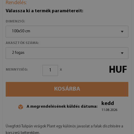
Rendelés:
Válassza ki a termék paramétereit:
DIMENZIÓ:
100x50 cm
AKASZTÓK SZÁMA:
2 fogas
HUF
x
MENNYISÉG:
KOSÁRBA
kedd
A megrendelésének küldés dátuma:
11.08.2026
Üvegfotó Tulipán virágok Plant egy különös javaslat a falak díszítésére a
korszerű belterekben.