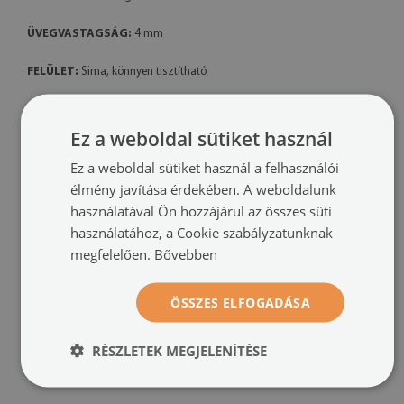
ÜVEGVASTAGSÁG:
4 mm
FELÜLET:
Sima, könnyen tisztítható
ELLENÁLLÓSÁG:
Karcolás- és hőálló
Ez a weboldal sütiket használ
A termék jellemzői:
Ez a weboldal sütiket használ a felhasználói
• Praktikus vágódeszka nyomtatott mintával
élmény javítása érdekében. A weboldalunk
használatával Ön hozzájárul az összes süti
• Tartós, edzett üvegből készült
használatához, a Cookie szabályzatunknak
megfelelően.
Bővebben
• Könnyen tisztán tartható – higiénikus felület
• Használható konyhai munkalap védőként is
ÖSSZES ELFOGADÁSA
• Modern dizájn, amely illik minden konyhába
RÉSZLETEK MEGJELENÍTÉSE
• Mechanikai és vegyi sérülésekkel szemben ellenálló