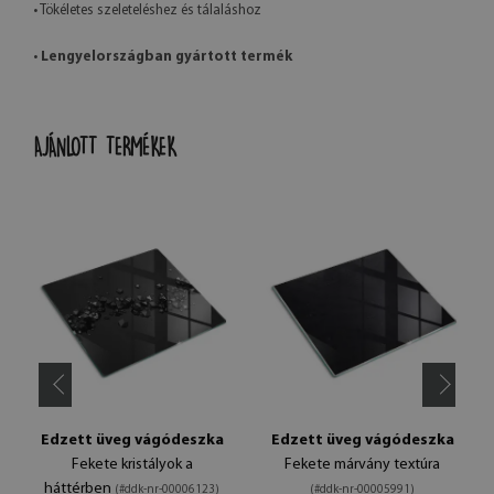
• Tökéletes szeleteléshez és tálaláshoz
•
Lengyelországban gyártott termék
AJÁNLOTT TERMÉKEK
Edzett üveg vágódeszka
Edzett üveg vágódeszka
Fekete kristályok a
Fekete márvány textúra
háttérben
(#ddk-nr-00006123)
(#ddk-nr-00005991)