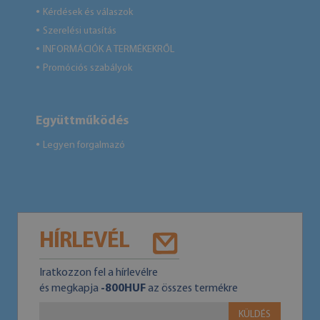
Kérdések és válaszok
●
Szerelési utasítás
●
INFORMÁCIÓK A TERMÉKEKRŐL
●
Promóciós szabályok
●
Együttműködés
Legyen forgalmazó
●
HÍRLEVÉL
Iratkozzon fel a hírlevélre
és megkapja
-800HUF
az összes termékre
KÜLDÉS