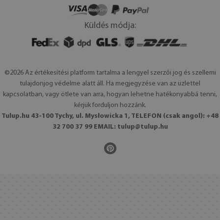
Küldés módja:
©2026 Az értékesítési platform tartalma a lengyel szerzői jog és szellemi
tulajdonjog védelme alatt áll. Ha megjegyzése van az üzlettel
kapcsolatban, vagy ötlete van arra, hogyan lehetne hatékonyabbá tenni,
kérjük forduljon hozzánk.
Tulup.hu 43-100 Tychy, ul. Mysłowicka 1, TELEFON (csak angol): +48
32 700 37 99 EMAIL:
tulup@tulup.hu