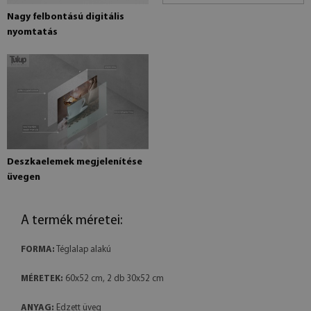
Nagy felbontású digitális
nyomtatás
Deszkaelemek megjelenítése
üvegen
A termék méretei:
FORMA:
Téglalap alakú
MÉRETEK:
60x52 cm, 2 db 30x52 cm
ANYAG:
Edzett üveg