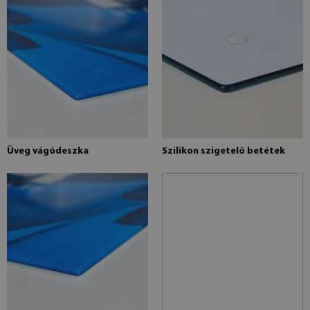
Üveg vágódeszka
Szilikon szigetelő betétek