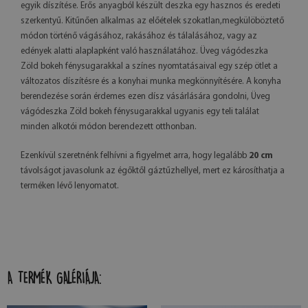
egyik díszítése. Erős anyagból készült deszka egy hasznos és eredeti
szerkentyű. Kitűnően alkalmas az előételek szokatlan,megkülöböztető
módon történő vágásához, rakásához és tálalásához, vagy az
edények alatti alaplapként való használatához. Üveg vágódeszka
Zöld bokeh fénysugarakkal a színes nyomtatásaival egy szép ötlet a
változatos díszítésre és a konyhai munka megkönnyítésére. A konyha
berendezése során érdemes ezen dísz vásárlására gondolni, Üveg
vágódeszka Zöld bokeh fénysugarakkal ugyanis egy teli találat
minden alkotói módon berendezett otthonban.
Ezenkívül szeretnénk felhívni a figyelmet arra, hogy legalább
20 cm
távolságot javasolunk az égőktől gáztűzhellyel, mert ez károsíthatja a
terméken lévő lenyomatot.
A TERMÉK GALÉRIÁJA: