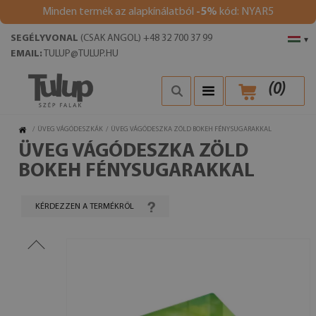
Minden termék az alapkínálatból
-5%
kód: NYAR5
SEGÉLYVONAL
(CSAK ANGOL) +48 32 700 37 99
▾
EMAIL:
TULUP@TULUP.HU
(
0
)
/
ÜVEG VÁGÓDESZKÁK
/
ÜVEG VÁGÓDESZKA ZÖLD BOKEH FÉNYSUGARAKKAL
ÜVEG VÁGÓDESZKA ZÖLD
BOKEH FÉNYSUGARAKKAL
KÉRDEZZEN A TERMÉKRŐL