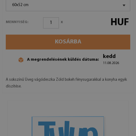
60x52 cm
HUF
x
MENNYISÉG:
KOSÁRBA
kedd
A megrendelésének küldés dátuma:
11.08.2026
A sokszínű Üveg vágódeszka Zöld bokeh fénysugarakkal a konyha egyik
díszítése.