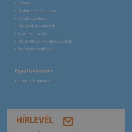
Fizetés
●
Reklamáció és visszáru
●
Üzleti szabályzat
●
Kérdések és válaszok
●
Szerelési utasítás
●
INFORMÁCIÓK A TERMÉKEKRŐL
●
Promóciós szabályok
●
Együttműködés
Legyen forgalmazó
●
HÍRLEVÉL