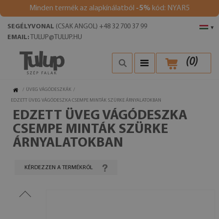
Minden termék az alapkínálatból
-5%
kód: NYAR5
SEGÉLYVONAL
(CSAK ANGOL) +48 32 700 37 99
▾
EMAIL:
TULUP@TULUP.HU
(
0
)
/
ÜVEG VÁGÓDESZKÁK
/
EDZETT ÜVEG VÁGÓDESZKA CSEMPE MINTÁK SZÜRKE ÁRNYALATOKBAN
EDZETT ÜVEG VÁGÓDESZKA
CSEMPE MINTÁK SZÜRKE
ÁRNYALATOKBAN
KÉRDEZZEN A TERMÉKRŐL