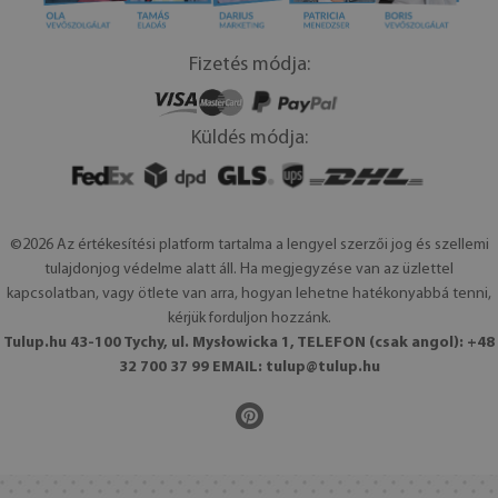
Fizetés módja:
Küldés módja:
©2026 Az értékesítési platform tartalma a lengyel szerzői jog és szellemi
tulajdonjog védelme alatt áll. Ha megjegyzése van az üzlettel
kapcsolatban, vagy ötlete van arra, hogyan lehetne hatékonyabbá tenni,
kérjük forduljon hozzánk.
Tulup.hu 43-100 Tychy, ul. Mysłowicka 1, TELEFON (csak angol): +48
32 700 37 99 EMAIL:
tulup@tulup.hu