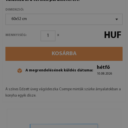
DIMENZIÓ:
60x52 cm
HUF
x
MENNYISÉG:
KOSÁRBA
hétfő
A megrendelésének küldés dátuma:
10.08.2026
A színes Edzett üveg vágódeszka Csempe minták szürke árnyalatokban a
konyha egyik dísze.