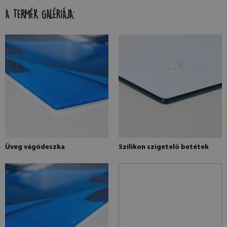
A TERMÉK GALÉRIÁJA:
Üveg vágódeszka
Szilikon szigetelő betétek