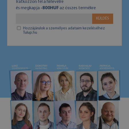
Iratkozzon fel a hírlevélre
és megkapja
-800HUF
az összes termékre
KÜLDÉS
Hozzájárulok a személyes adataim kezeléséhez
Tulup.hu