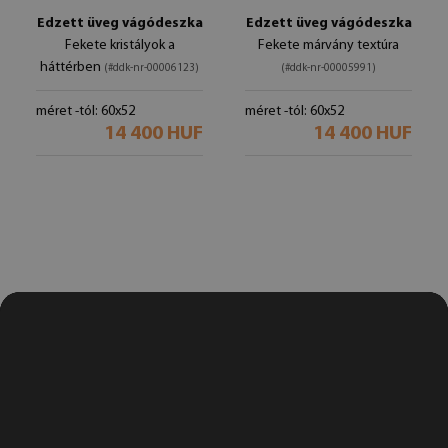
Edzett üveg vágódeszka
Edzett üveg vágódeszka
Fekete kristályok a
Fekete márvány textúra
háttérben
(#ddk-nr-00006123)
(#ddk-nr-00005991)
méret -tól: 60x52
méret -tól: 60x52
14 400 HUF
14 400 HUF