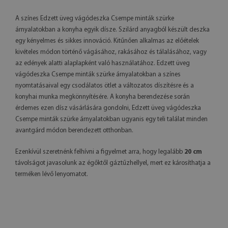
A színes Edzett üveg vágódeszka Csempe minták szürke
árnyalatokban a konyha egyik dísze. Szilárd anyagból készült deszka
egy kényelmes és sikkes innováció. Kitűnően alkalmas az előételek
kivételes módon történő vágásához, rakásához és tálalásához, vagy
az edények alatti alaplapként való használatához. Edzett üveg
vágódeszka Csempe minták szürke árnyalatokban a színes
nyomtatásaival egy csodálatos ötlet a változatos díszítésre és a
konyhai munka megkönnyítésére. A konyha berendezése során
érdemes ezen dísz vásárlására gondolni, Edzett üveg vágódeszka
Csempe minták szürke árnyalatokban ugyanis egy teli találat minden
avantgárd módon berendezett otthonban.
Ezenkívül szeretnénk felhívni a figyelmet arra, hogy legalább
20 cm
távolságot javasolunk az égőktől gáztűzhellyel, mert ez károsíthatja a
terméken lévő lenyomatot.