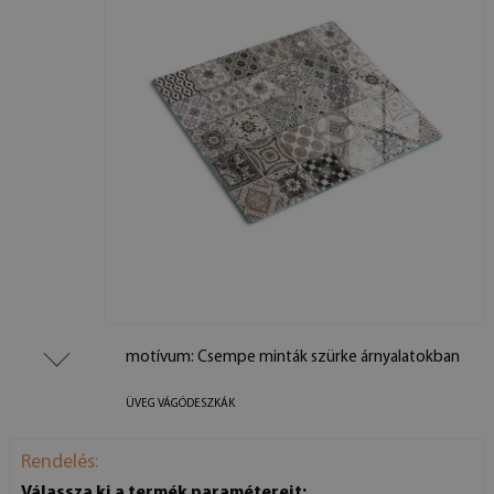
motívum: Csempe minták szürke árnyalatokban
ÜVEG VÁGÓDESZKÁK
Rendelés:
Válassza ki a termék paramétereit: