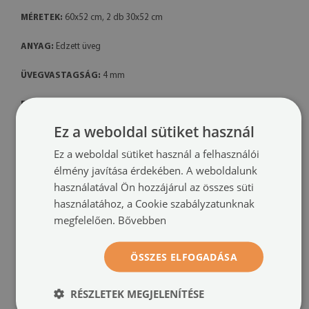
MÉRETEK:
60x52 cm, 2 db 30x52 cm
ANYAG:
Edzett üveg
ÜVEGVASTAGSÁG:
4 mm
FELÜLET:
Sima, könnyen tisztítható
Ez a weboldal sütiket használ
ELLENÁLLÓSÁG:
Karcolás- és hőálló
Ez a weboldal sütiket használ a felhasználói
A termék jellemzői:
élmény javítása érdekében. A weboldalunk
használatával Ön hozzájárul az összes süti
• Praktikus vágódeszka nyomtatott mintával
használatához, a Cookie szabályzatunknak
megfelelően.
Bővebben
• Tartós, edzett üvegből készült
• Könnyen tisztán tartható – higiénikus felület
ÖSSZES ELFOGADÁSA
• Használható konyhai munkalap védőként is
RÉSZLETEK MEGJELENÍTÉSE
• Modern dizájn, amely illik minden konyhába