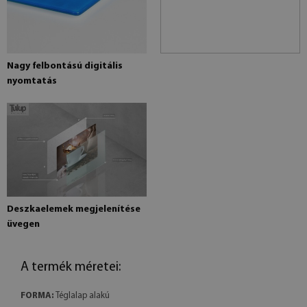
Nagy felbontású digitális
nyomtatás
Deszkaelemek megjelenítése
üvegen
A termék méretei:
FORMA:
Téglalap alakú