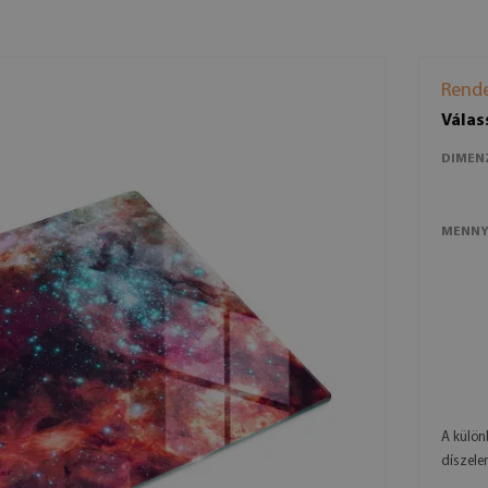
Rende
Válas
DIMEN
MENNY
A külön
díszele