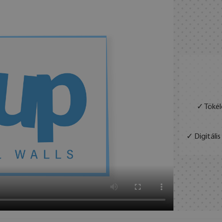
✓ Tökél
✓ Digitáli