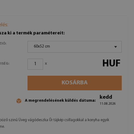
lés:
sza ki a termék paramétereit:
ZIÓ:
60x52 cm
HUF
x
ISÉG:
KOSÁRBA
kedd
A megrendelésének küldés dátuma:
11.08.2026
böző szinű Üveg vágódeszka Űr tájkép csillagokkal a konyha egyik
me.