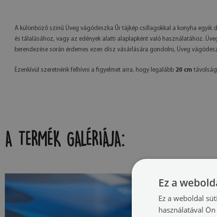
A különböző szinű Üveg vágódeszka Űr tájkép csillagokkal a konyha egyik dí
és tálalásához, vagy az edények alatti alaplapként való használatához. Üve
berendezése során érdemes ezen dísz vásárlására gondolni, Üveg vágódeszka
Ezenkívül szeretnénk felhívni a figyelmet arra, hogy legalább
20 cm
távolságo
A TERMÉK GALÉRIÁJA:
Ez a webolda
Ez a weboldal süt
használatával Ön 