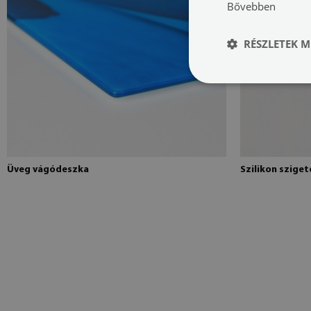
Bővebben
RÉSZLETEK M
Üveg vágódeszka
Szilikon szige