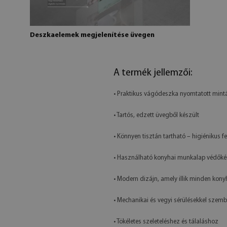
Deszkaelemek megjelenítése üvegen
A termék jellemzői:
• Praktikus vágódeszka nyomtatott mint
• Tartós, edzett üvegből készült
• Könnyen tisztán tartható – higiénikus fe
• Használható konyhai munkalap védőkén
• Modern dizájn, amely illik minden kon
• Mechanikai és vegyi sérülésekkel szemb
• Tökéletes szeleteléshez és tálaláshoz