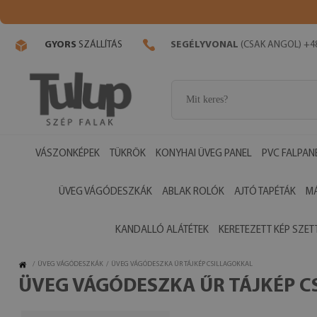
GYORS
SZÁLLÍTÁS
SEGÉLYVONAL
(CSAK ANGOL) +48
VÁSZONKÉPEK
TÜKRÖK
KONYHAI ÜVEG PANEL
PVC FALPAN
ÜVEG VÁGÓDESZKÁK
ABLAK ROLÓK
AJTÓ TAPÉTÁK
M
KANDALLÓ ALÁTÉTEK
KERETEZETT KÉP SZET
/
ÜVEG VÁGÓDESZKÁK
/
ÜVEG VÁGÓDESZKA ŰR TÁJKÉP CSILLAGOKKAL
ÜVEG VÁGÓDESZKA ŰR TÁJKÉP C