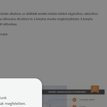
Kitűnően alkalmas az előételek eredeti módon történő vágásához, rakásához
 a változatos díszítésre és a konyhai munka megkönnyítésére. A konyha
tt otthonban.
omatot.
lunk
nak megfelelően.