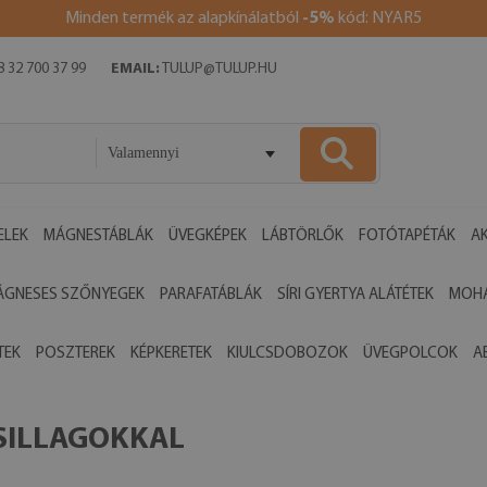
Minden termék az alapkínálatból
-5%
kód: NYAR5
 32 700 37 99
EMAIL:
TULUP@TULUP.HU
Valamennyi
ELEK
MÁGNESTÁBLÁK
ÜVEGKÉPEK
LÁBTÖRLŐK
FOTÓTAPÉTÁK
AK
ÁGNESES SZŐNYEGEK
PARAFATÁBLÁK
SÍRI GYERTYA ALÁTÉTEK
MOHA
TEK
POSZTEREK
KÉPKERETEK
KIULCSDOBOZOK
ÜVEGPOLCOK
A
SILLAGOKKAL