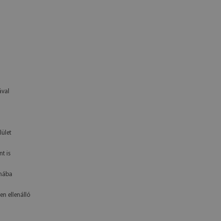
ával
lület
t is
yhába
en ellenálló