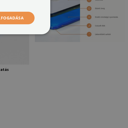
ELFOGADÁSA
tatás