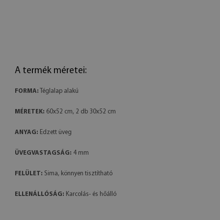
A termék méretei:
FORMA:
Téglalap alakú
MÉRETEK:
60x52 cm, 2 db 30x52 cm
ANYAG:
Edzett üveg
ÜVEGVASTAGSÁG:
4 mm
FELÜLET:
Sima, könnyen tisztítható
ELLENÁLLÓSÁG:
Karcolás- és hőálló