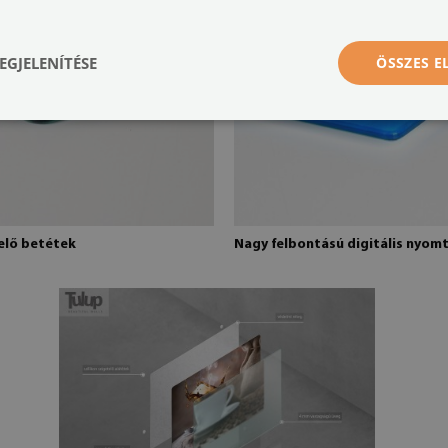
EGJELENÍTÉSE
ÖSSZES 
telő betétek
Nagy felbontású digitális nyom