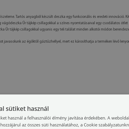
szeleme. Tartós anyagból készült deszka egy funkcionális és eredeti innováció. 
g vágódeszka Űr tájkép csillagokkal a színes nyomtatásaival egy csodálatos ötlet
 Űr tájkép csillagokkal ugyanis egy teli találat minden alkotói módon berendeze
t javasolunk az égőktől gáztűzhellyel, mert ez károsíthatja a terméken lévő leny
l sütiket használ
iket használ a felhasználói élmény javítása érdekében. A webolda
hozzájárul az összes süti használatához, a Cookie szabályzatunk