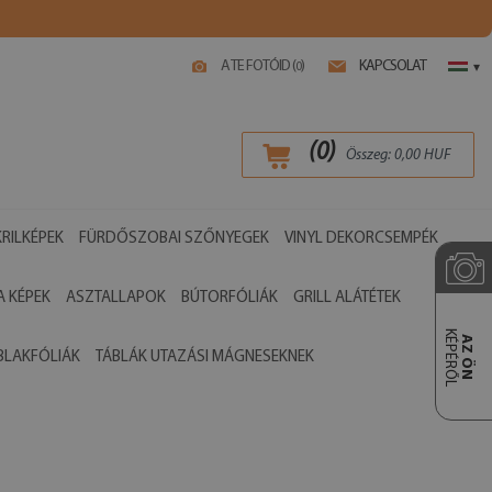
A TE FOTÓID (
)
KAPCSOLAT
0
▾
(
0
)
Összeg:
0,00
HUF
RILKÉPEK
FÜRDŐSZOBAI SZŐNYEGEK
VINYL DEKORCSEMPÉK
 KÉPEK
ASZTALLAPOK
BÚTORFÓLIÁK
GRILL ALÁTÉTEK
KÉPÉRŐL
AZ ÖN
BLAKFÓLIÁK
TÁBLÁK UTAZÁSI MÁGNESEKNEK