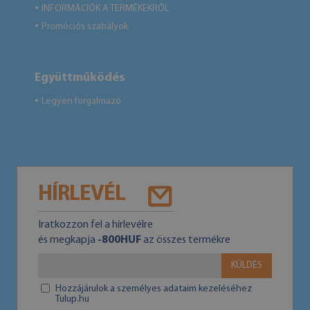
INFORMÁCIÓK A TERMÉKEKRŐL
●
Promóciós szabályok
●
Együttműködés
Legyen forgalmazó
●
HÍRLEVÉL
Iratkozzon fel a hírlevélre
és megkapja
-800HUF
az összes termékre
KÜLDÉS
Hozzájárulok a személyes adataim kezeléséhez
Tulup.hu