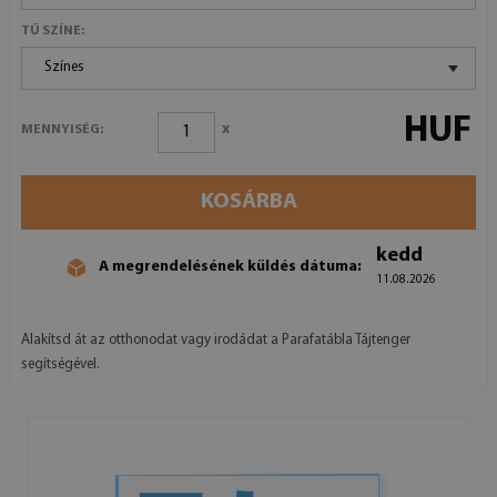
TŰ SZÍNE:
Színes
HUF
x
MENNYISÉG:
KOSÁRBA
kedd
A megrendelésének küldés dátuma:
11.08.2026
Alakítsd át az otthonodat vagy irodádat a Parafatábla Tájtenger
segítségével.