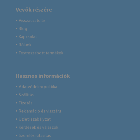
Vevők részére
Visszacsatolás
●
Blog
●
Kapcsolat
●
Rólunk
●
Testreszabott termékek
●
Hasznos információk
Adatvédelmi politika
●
Szállítás
●
Fizetés
●
Reklamáció és visszáru
●
Üzleti szabályzat
●
Kérdések és válaszok
●
Szerelési utasítás
●