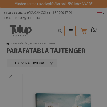
Minden termék az alapkínálatból
-5%
kód: NYAR5
SEGÉLYVONAL
(CSAK ANGOL) +48 32 700 37 99
▾
EMAIL:
TULUP@TULUP.HU
(
0
)
/
PARAFATÁBLÁK
/
PARAFATÁBLA TÁJTENGER
PARAFATÁBLA TÁJTENGER
KÉRDEZZEN A TERMÉKRŐL