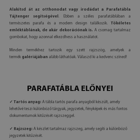
Alakítsd át az otthonodat vagy irodádat a Parafatábla
Tájtenger segítségével
. Ebben a széles parafatáblában a
természetes parafa és a modern design találkozik.
Tökéletes
emléktáblának, de akár dekorációnak is.
A csomag tartalmaz
gombokat, hogy azonnal elkezdhess a használatot.
Minden termékhez tartozik egy szett rajzszög, amelyek a
termék
galériájában
alább láthatóak. Válaszd ki a kedvenc színed!
PARAFATÁBLA ELŐNYEI
✓ Tartós anyag:
A tábla tartós parafa anyagból készült, amely
lehetővé teszi különböző tárgyak, jegyzetek, fényképek és más fontos
dokumentumok kitűzését rajzszeggel.
✓ Rajzszeg:
A készlet tartalmaz rajzszeg, amely segíti a különböző
jegyzetek kitűzését.