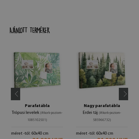
AJÁNLOTT TERMÉKEK
Parafatábla
Nagy parafatábla
Trópusi levelek
Erdei táj
(#tkork-poziom-
(#tkork-poziom-
1085102501)
585966732)
méret -tól: 60x40 cm
méret -tól: 60x40 cm