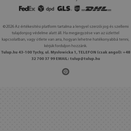
©2026 Az értékesítési platform tartalma a lengyel szerzői jog és szellemi
tulajdonjog védelme alatt áll. Ha megjegyzése van az üzlettel
kapcsolatban, vagy ötlete van arra, hogyan lehetne hatékonyabbá tenni,
kérjük forduljon hozzánk.
Tulup.hu 43-100 Tychy, ul. Mysłowicka 1, TELEFON (csak angol): +48
32 700 37 99 EMAIL:
tulup@tulup.hu