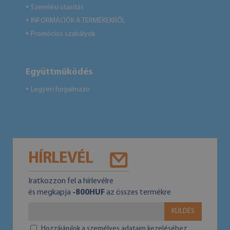
Szerelési utasítás
●
INFORMÁCIÓK A TERMÉKEKRŐL
●
Promóciós szabályok
●
Együttműködés
Legyen forgalmazó
●
HÍRLEVÉL
Iratkozzon fel a hírlevélre
és megkapja
-800HUF
az összes termékre
KÜLDÉS
Hozzájárulok a személyes adataim kezeléséhez