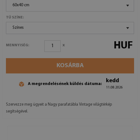
60x40 cm
TŰ SZÍNE:
Színes
HUF
x
MENNYISÉG:
KOSÁRBA
kedd
A megrendelésének küldés dátuma:
11.08.2026
Szervezze meg ügyeit a Nagy parafatábla Vintage világtérkép
segítségével.