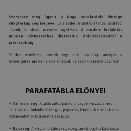
Szervezze meg ügyeit a Nagy parafatábla Vintage
világtérkép segítségével.
Ez a széles parafatábla tartós parafából
készült, és ideális üzenetek rögzítésére.
A modern kialakítás
minden környezethez illeszkedik, dolgozószobától a
játékszobáig.
Minden termékhez tartozik egy szett rajzszög, amelyek a
termék
galériájában
alább láthatóak. Válaszd ki a kedvenc színed!
PARAFATÁBLA ELŐNYEI
✓ Tartós anyag:
A tábla tartós parafa anyagból készült, amely
lehetővé teszi különböző tárgyak, jegyzetek, fényképek és más fontos
dokumentumok kitűzését rajzszeggel.
✓ Rajzszeg:
A készlet tartalmaz rajzszeg, amely segíti a különböző