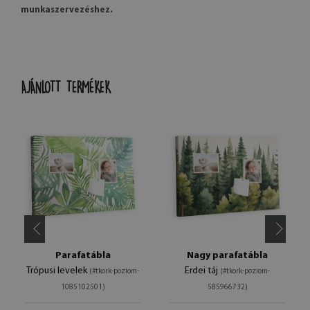
munkaszervezéshez.
AJÁNLOTT TERMÉKEK
Parafatábla
Nagy parafatábla
Trópusi levelek
Erdei táj
(#tkork-poziom-
(#tkork-poziom-
1085102501)
585966732)