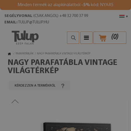
Minden termék az alapkínálatból
-5%
kód: NYAR5
SEGÉLYVONAL
(CSAK ANGOL) +48 32 700 37 99
▾
EMAIL:
TULUP@TULUP.HU
(
0
)
/
PARAFATÁBLÁK
/
NAGY PARAFATÁBLA VINTAGE VILÁGTÉRKÉP
NAGY PARAFATÁBLA VINTAGE
VILÁGTÉRKÉP
KÉRDEZZEN A TERMÉKRŐL