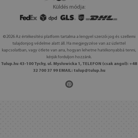
Küldés módja:
©2026 Az értékesítési platform tartalma a lengyel szerzői jog és szellemi
tulajdonjog védelme alatt áll. Ha megjegyzése van az üzlettel
kapcsolatban, vagy ötlete van arra, hogyan lehetne hatékonyabbá tenni,
kérjük forduljon hozzánk.
Tulup.hu 43-100 Tychy, ul. Mysłowicka 1, TELEFON (csak angol): +48
32 700 37 99 EMAIL:
tulup@tulup.hu