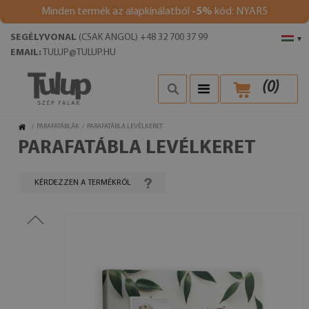
Minden termék az alapkínálatból
-5%
kód: NYAR5
SEGÉLYVONAL
(CSAK ANGOL) +48 32 700 37 99
▾
EMAIL:
TULUP@TULUP.HU
(
0
)
/
PARAFATÁBLÁK
/
PARAFATÁBLA LEVÉLKERET
PARAFATÁBLA LEVÉLKERET
KÉRDEZZEN A TERMÉKRŐL