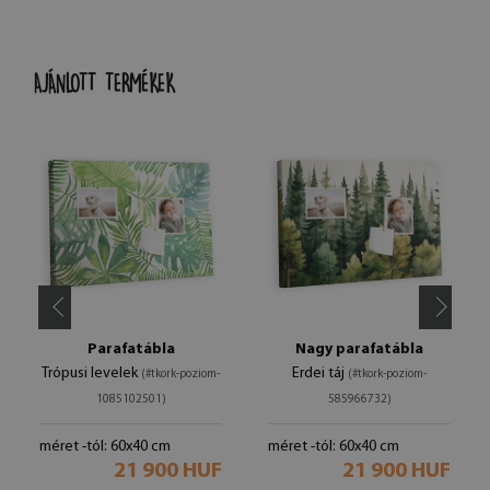
AJÁNLOTT TERMÉKEK
Parafatábla
Nagy parafatábla
Trópusi levelek
Erdei táj
(#tkork-poziom-
(#tkork-poziom-
1085102501)
585966732)
méret -tól: 60x40 cm
méret -tól: 60x40 cm
21 900 HUF
21 900 HUF