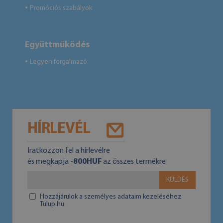
Promóciós szabályok
●
Együttműködés
Legyen forgalmazó
●
HÍRLEVÉL
Iratkozzon fel a hírlevélre
és megkapja
-800HUF
az összes termékre
KÜLDÉS
Hozzájárulok a személyes adataim kezeléséhez
Tulup.hu