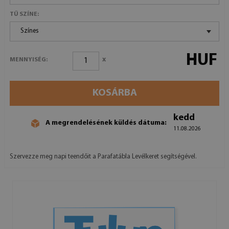
TŰ SZÍNE:
Színes
HUF
x
MENNYISÉG:
KOSÁRBA
kedd
A megrendelésének küldés dátuma:
11.08.2026
Szervezze meg napi teendőit a Parafatábla Levélkeret segítségével.