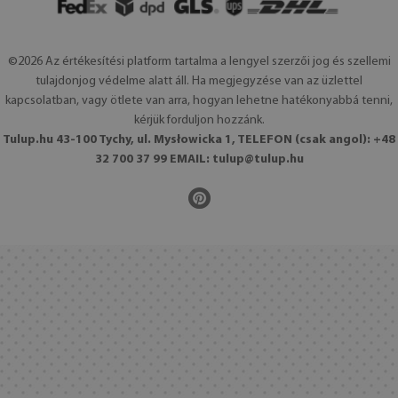
©2026 Az értékesítési platform tartalma a lengyel szerzői jog és szellemi
tulajdonjog védelme alatt áll. Ha megjegyzése van az üzlettel
kapcsolatban, vagy ötlete van arra, hogyan lehetne hatékonyabbá tenni,
kérjük forduljon hozzánk.
Tulup.hu 43-100 Tychy, ul. Mysłowicka 1, TELEFON (csak angol): +48
32 700 37 99 EMAIL:
tulup@tulup.hu