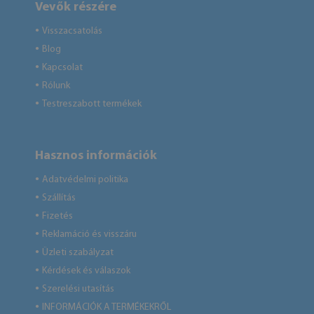
Vevők részére
Visszacsatolás
●
Blog
●
Kapcsolat
●
Rólunk
●
Testreszabott termékek
●
Hasznos információk
Adatvédelmi politika
●
Szállítás
●
Fizetés
●
Reklamáció és visszáru
●
Üzleti szabályzat
●
Kérdések és válaszok
●
Szerelési utasítás
●
INFORMÁCIÓK A TERMÉKEKRŐL
●