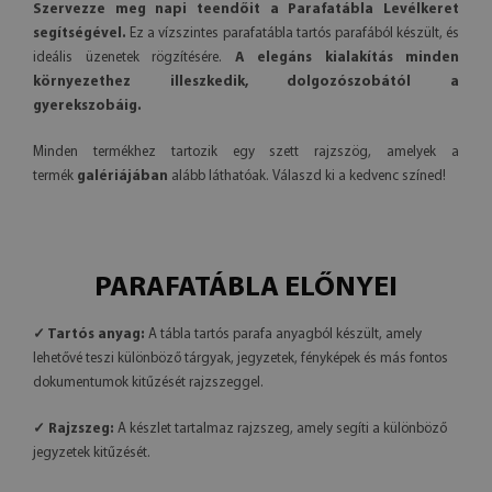
Szervezze meg napi teendőit a Parafatábla Levélkeret
segítségével.
Ez a vízszintes parafatábla tartós parafából készült, és
ideális üzenetek rögzítésére.
A elegáns kialakítás minden
környezethez illeszkedik, dolgozószobától a
gyerekszobáig.
Minden termékhez tartozik egy szett rajzszög, amelyek a
termék
galériájában
alább láthatóak. Válaszd ki a kedvenc színed!
PARAFATÁBLA ELŐNYEI
✓ Tartós anyag:
A tábla tartós parafa anyagból készült, amely
lehetővé teszi különböző tárgyak, jegyzetek, fényképek és más fontos
dokumentumok kitűzését rajzszeggel.
✓ Rajzszeg:
A készlet tartalmaz rajzszeg, amely segíti a különböző
jegyzetek kitűzését.