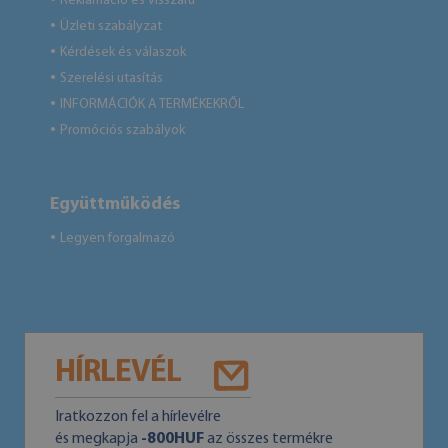
Reklamáció és visszáru
Üzleti szabályzat
●
Kérdések és válaszok
●
Szerelési utasítás
●
INFORMÁCIÓK A TERMÉKEKRŐL
●
Promóciós szabályok
●
Együttműködés
Legyen forgalmazó
●
HÍRLEVÉL
Iratkozzon fel a hírlevélre
és megkapja
-800HUF
az összes termékre