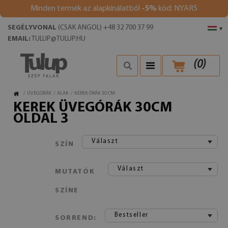
Minden termék az alapkínálatból
-5%
kód: NYAR5
SEGÉLYVONAL
(CSAK ANGOL) +48 32 700 37 99
▾
EMAIL:
TULUP@TULUP.HU
(
0
)
/
ÜVEGÓRÁK
/
ALAK
/
KEREK ÓRÁK 30 CM
KEREK ÜVEGÓRÁK 30CM
OLDAL 3
Választ
SZÍN
Választ
MUTATÓK
SZÍNE
Bestseller
SORREND: