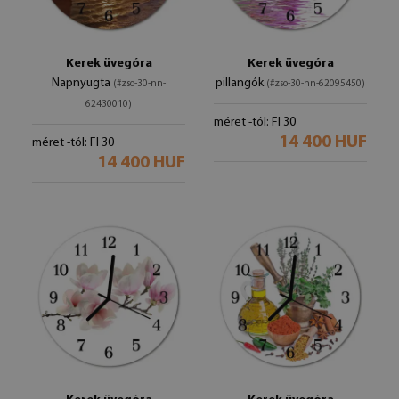
Kerek üvegóra
Kerek üvegóra
Napnyugta
pillangók
(#zso-30-nn-
(#zso-30-nn-62095450)
62430010)
méret -tól: FI 30
14 400 HUF
méret -tól: FI 30
14 400 HUF