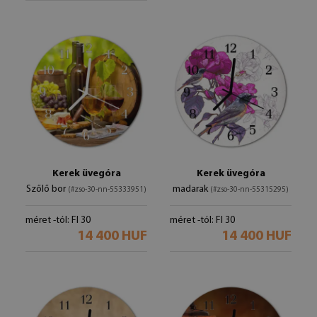
Kerek üvegóra
Kerek üvegóra
Szőlő bor
madarak
(#zso-30-nn-55333951)
(#zso-30-nn-55315295)
méret -tól: FI 30
méret -tól: FI 30
14 400 HUF
14 400 HUF