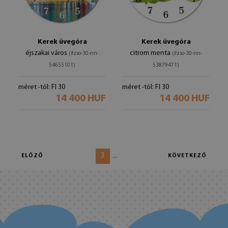
Kerek üvegóra
Kerek üvegóra
éjszakai város
citrom menta
(#zso-30-nn-
(#zso-30-nn-
54655101)
53879471)
méret -tól: FI 30
méret -tól: FI 30
14 400 HUF
14 400 HUF
3
...
ELŐZŐ
KÖVETKEZŐ