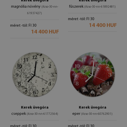
Kerek üvegóra
Kerek üvegóra
magnólia növény
fűszerek
(#zso-30-nn-
(#zso-30-nn-61892481)
61937427)
méret -tól: FI 30
14 400 HUF
méret -tól: FI 30
14 400 HUF
Kerek üvegóra
Kerek üvegóra
cseppek
eper
(#zso-30-nn-61772564)
(#zso-30-nn-60762901)
méret -tól: FI 30
méret -tól: FI 30