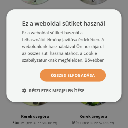
Kerek üvegóra
Kerek üvegóra
Ez a weboldal sütiket használ
pillangók
virágok
(#zso-30-nn-58253803)
(#zso-30-nn-58135284)
Ez a weboldal sütiket használ a
méret -tól: FI 30
méret -tól: FI 30
felhasználói élmény javítása érdekében. A
14 400 HUF
14 400 HUF
weboldalunk használatával Ön hozzájárul
az összes süti használatához, a Cookie
szabályzatunknak megfelelően.
Bővebben
ÖSSZES ELFOGADÁSA
RÉSZLETEK MEGJELENÍTÉSE
Kerek üvegóra
Kerek üvegóra
Stones
Mész
(#zso-30-nn-58018579)
(#zso-30-nn-57479079)