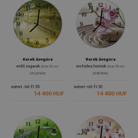
Kerek üvegóra
Kerek üvegóra
erdő sugarak
orchidea homok
(#zso-30-nn-
(#zso-30-nn-
59526584)
59487890)
méret -tól: FI 30
méret -tól: FI 30
14 400 HUF
14 400 HUF