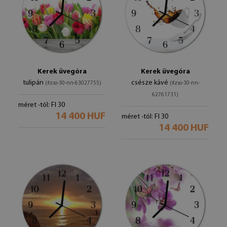
Kerek üvegóra
Kerek üvegóra
tulipán
csésze kávé
(#zso-30-nn-63027755)
(#zso-30-nn-
62761731)
méret -tól: FI 30
14 400 HUF
méret -tól: FI 30
14 400 HUF