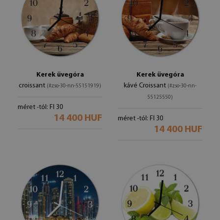
Kerek üvegóra
Kerek üvegóra
croissant
kávé Croissant
(#zso-30-nn-55151919)
(#zso-30-nn-
55125550)
méret -tól: FI 30
14 400 HUF
méret -tól: FI 30
14 400 HUF