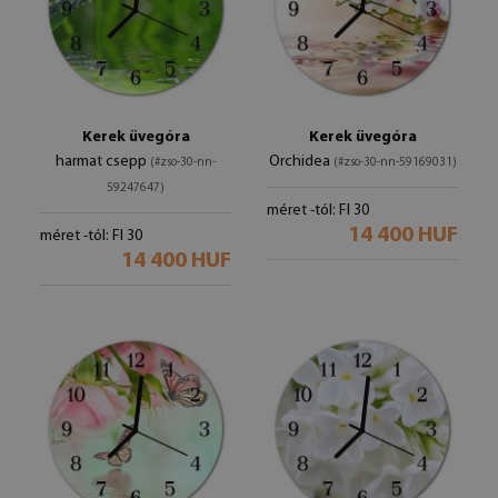
Kerek üvegóra
Kerek üvegóra
harmat csepp
Orchidea
(#zso-30-nn-
(#zso-30-nn-59169031)
59247647)
méret -tól: FI 30
14 400 HUF
méret -tól: FI 30
14 400 HUF