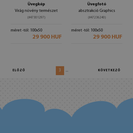
Üvegkép
Üvegfotó
Virág növény természet
absztrakció Graphics
(#47301297)
(#47236240)
méret -tól: 100x50
méret -tól: 100x50
29 900 HUF
29 900 HUF
3
...
ELŐZŐ
KÖVETKEZŐ