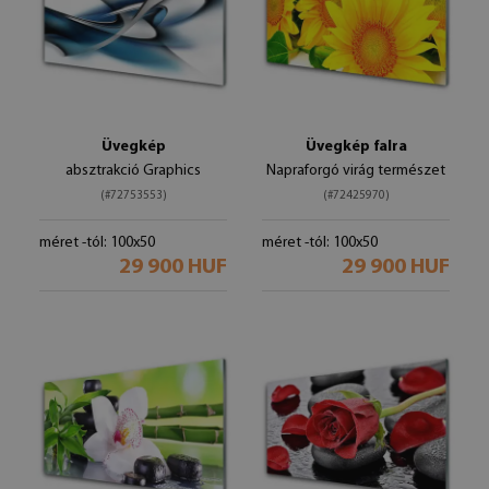
Üvegkép
Üvegkép falra
absztrakció Graphics
Napraforgó virág természet
(#72753553)
(#72425970)
méret -tól: 100x50
méret -tól: 100x50
29 900 HUF
29 900 HUF