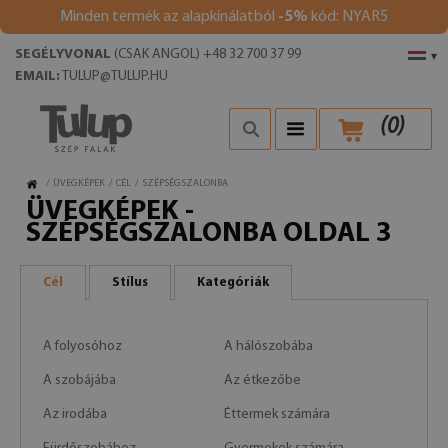
Minden termék az alapkínálatból
-5%
kód: NYAR5
SEGÉLYVONAL
(CSAK ANGOL) +48 32 700 37 99
▾
EMAIL:
TULUP@TULUP.HU
(
0
)
/
ÜVEGKÉPEK
/
CÉL
/
SZÉPSÉGSZALONBA
ÜVEGKÉPEK -
SZÉPSÉGSZALONBA OLDAL 3
Cél
Stílus
Kategóriák
A folyosóhoz
A hálószobába
A szobájába
Az étkezőbe
Az irodába
Éttermek számára