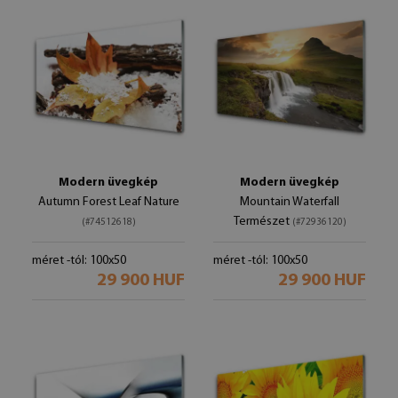
Modern üvegkép
Modern üvegkép
Autumn Forest Leaf Nature
Mountain Waterfall
Természet
(#74512618)
(#72936120)
méret -tól: 100x50
méret -tól: 100x50
29 900 HUF
29 900 HUF