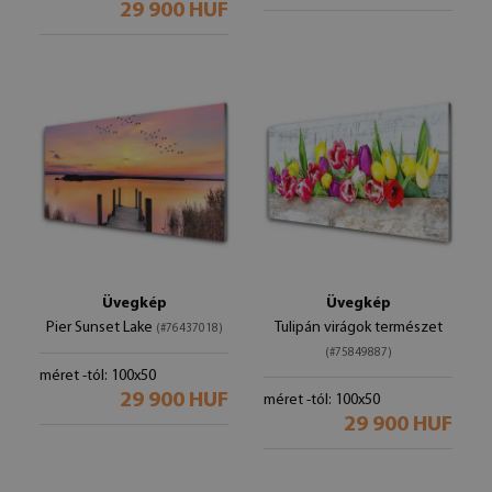
29 900 HUF
Üvegkép
Üvegkép
Pier Sunset Lake
Tulipán virágok természet
(#76437018)
(#75849887)
méret -tól: 100x50
29 900 HUF
méret -tól: 100x50
29 900 HUF