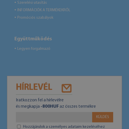
Szerelési utasítás
●
INFORMÁCIÓK A TERMÉKEKRŐL
●
Promóciós szabályok
●
Együttműködés
Legyen forgalmazó
●
HÍRLEVÉL
Iratkozzon fel a hírlevélre
és megkapja
-800HUF
az összes termékre
KÜLDÉS
Hozzájárulok a személyes adataim kezeléséhez