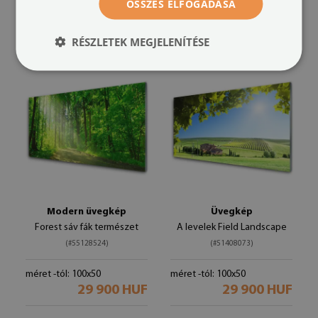
ÖSSZES ELFOGADÁSA
29 900 HUF
méret -tól: 100x50
29 900 HUF
RÉSZLETEK MEGJELENÍTÉSE
Modern üvegkép
Üvegkép
Forest sáv fák természet
A levelek Field Landscape
(#55128524)
(#51408073)
méret -tól: 100x50
méret -tól: 100x50
29 900 HUF
29 900 HUF