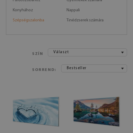
Fürdőszobához
Gyermekek számára
Konyhához
Nappali
Szépségszalonba
Tinédzserek számára
Választ
SZÍN
Bestseller
SORREND: