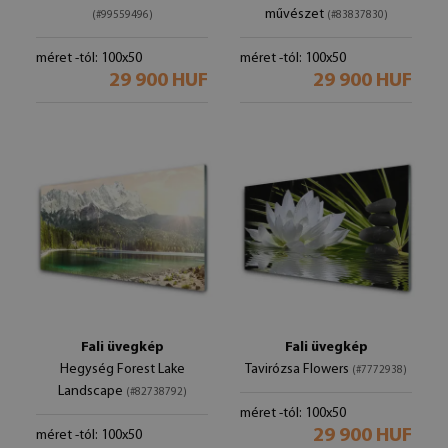
művészet
(#99559496)
(#83837830)
méret -tól: 100x50
méret -tól: 100x50
29 900 HUF
29 900 HUF
Fali üvegkép
Fali üvegkép
Hegység Forest Lake
Tavirózsa Flowers
(#7772938)
Landscape
(#82738792)
méret -tól: 100x50
29 900 HUF
méret -tól: 100x50