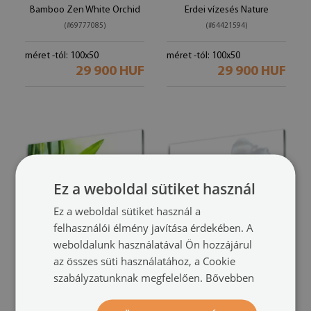
Bamboo Zen White Orchid
Erdei vízesés Nature
(#69777085)
(#64421594)
méret -tól: 100x50
méret -tól: 100x50
29 900 HUF
29 900 HUF
Ez a weboldal sütiket használ
Ez a weboldal sütiket használ a
felhasználói élmény javítása érdekében. A
weboldalunk használatával Ön hozzájárul
Üvegfotó
Üvegkép
az összes süti használatához, a Cookie
Bamboo Leaf Nature Plant
Orchidea Virág Art
(#55997546)
szabályzatunknak megfelelően.
Bővebben
(#57144051)
méret -tól: 100x50