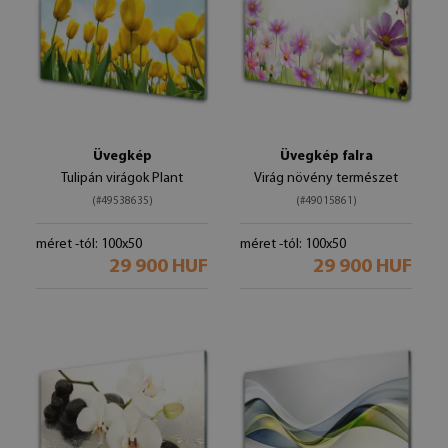
Üvegkép
Üvegkép falra
Tulipán virágok Plant
Virág növény természet
(#49538635)
(#49015861)
méret -tól: 100x50
méret -tól: 100x50
29 900 HUF
29 900 HUF