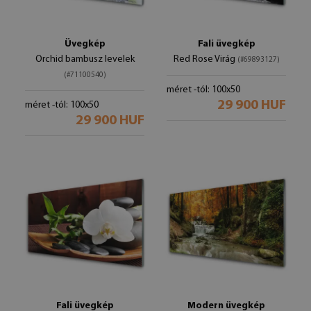
Üvegkép
Fali üvegkép
Orchid bambusz levelek
Red Rose Virág
(#69893127)
(#71100540)
méret -tól: 100x50
29 900 HUF
méret -tól: 100x50
29 900 HUF
Fali üvegkép
Modern üvegkép