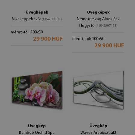
Üvegképek
Üvegképek
Vízcseppek szív
Németország Alpok ősz
(#164872199)
Hegyi tó
(#1549897175)
méret -tól: 100x50
29 900 HUF
méret -tól: 100x50
29 900 HUF
Üvegkép
Üvegkép
Bamboo Orchid Spa
Waves Art absztrakt