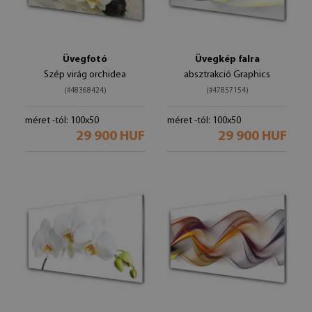
Üvegfotó
Üvegkép falra
Szép virág orchidea
absztrakció Graphics
(#48368424)
(#47857154)
méret -tól: 100x50
méret -tól: 100x50
29 900 HUF
29 900 HUF