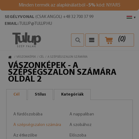
Minden termék az alapkínálatból
-5%
kód: NYAR5
SEGÉLYVONAL
(CSAK ANGOL) +48 32 700 37 99
▾
EMAIL:
TULUP@TULUP.HU
(
0
)
/
VÁSZONKÉPEK
/
CÉL
/
A SZÉPSÉGSZALON SZÁMÁRA
VÁSZONKÉPEK - A
SZÉPSÉGSZALON SZÁMÁRA
OLDAL 2
Cél
Stílus
Kategóriák
A fürdőszobába
A nappaliban
A szépségszalon számára
A szobához
Az étkezőbe
Előszoba