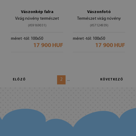
Vászonkép falra
Vászonfotó
Virág növény természet
Természet virág növény
(#59169031)
(#57124939)
méret -tól: 100x50
méret -tól: 100x50
17 900 HUF
17 900 HUF
2
...
ELŐZŐ
KÖVETKEZŐ