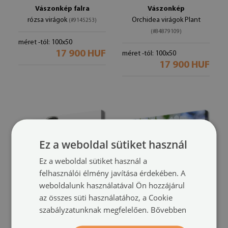
Vászonkép falra
Vászonkép
rózsa virágok
Orchidea virágok Plant
(#9145253)
(#84879109)
méret -tól: 100x50
17 900 HUF
méret -tól: 100x50
17 900 HUF
Ez a weboldal sütiket használ
Ez a weboldal sütiket használ a
felhasználói élmény javítása érdekében. A
weboldalunk használatával Ön hozzájárul
az összes süti használatához, a Cookie
Vászonkép
Vászonkép falra
szabályzatunknak megfelelően.
Bővebben
Orchid Zen Spa Stones
Virág falevelek Nature
(#83478157)
(#82338904)