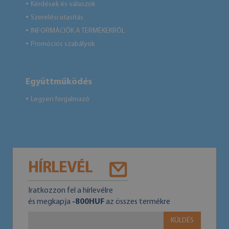
Kérdések és válaszok
●
Szerelési utasítás
●
INFORMÁCIÓK A TERMÉKEKRŐL
●
Promóciós szabályok
●
Együttműködés
Legyen forgalmazó
●
HÍRLEVÉL
Iratkozzon fel a hírlevélre
és megkapja
-800HUF
az összes termékre
KÜLDÉS