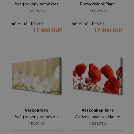
Virág növény természet
Rózsa virágok Plant
(#50039707)
(#40346975)
méret -tól: 100x50
méret -tól: 100x50
17 900 HUF
17 900 HUF
Vászonfotó
Vászonkép falra
Virág növény természet
Az üzem pipacsok Nature
(#40209149)
(#32582782)