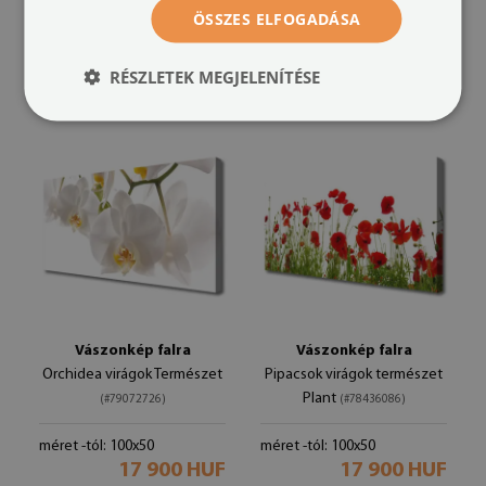
ÖSSZES ELFOGADÁSA
méret -tól: 100x50
méret -tól: 100x50
17 900 HUF
17 900 HUF
RÉSZLETEK MEGJELENÍTÉSE
Vászonkép falra
Vászonkép falra
Orchidea virágok Természet
Pipacsok virágok természet
Plant
(#79072726)
(#78436086)
méret -tól: 100x50
méret -tól: 100x50
17 900 HUF
17 900 HUF