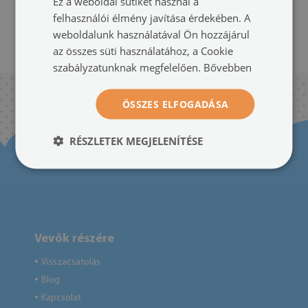
Ez a weboldal sütiket használ a
felhasználói élmény javítása érdekében. A
weboldalunk használatával Ön hozzájárul
az összes süti használatához, a Cookie
2
ELŐZŐ
szabályzatunknak megfelelően.
Bővebben
ÖSSZES ELFOGADÁSA
RÉSZLETEK MEGJELENÍTÉSE
Vevők részére
Visszacsatolás
●
Blog
●
Kapcsolat
●