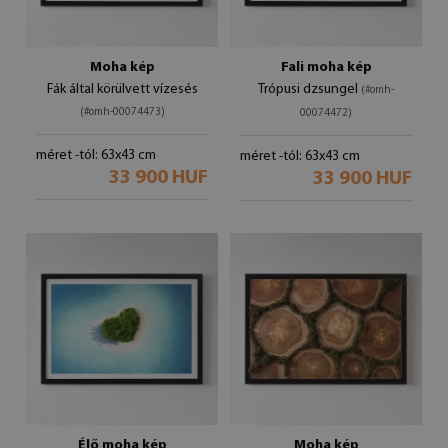
Moha kép
Fali moha kép
Fák által körülvett vízesés
Trópusi dzsungel
(#omh-
(#omh-00074473)
00074472)
méret -tól: 63x43 cm
méret -tól: 63x43 cm
33 900 HUF
33 900 HUF
Élő moha kép
Moha kép