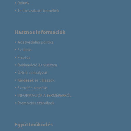
Rólunk
●
Testreszabott termékek
●
Hasznos információk
Adatvédelmi politika
●
Szállítás
●
Fizetés
●
Reklamáció és visszáru
●
Üzleti szabályzat
●
Kérdések és válaszok
●
Szerelési utasítás
●
INFORMÁCIÓK A TERMÉKEKRŐL
●
Promóciós szabályok
●
Együttműködés