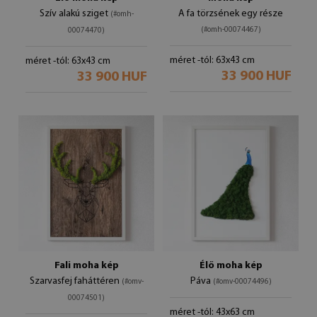
Szív alakú sziget
A fa törzsének egy része
(#omh-
(#omh-00074467)
00074470)
méret -tól: 63x43 cm
méret -tól: 63x43 cm
33 900 HUF
33 900 HUF
Fali moha kép
Élő moha kép
Szarvasfej faháttéren
Páva
(#omv-
(#omv-00074496)
00074501)
méret -tól: 43x63 cm