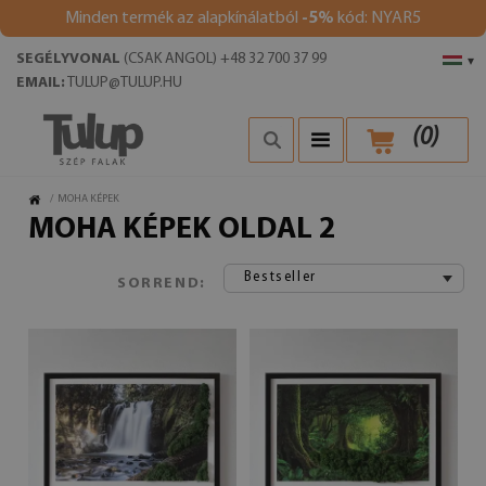
Minden termék az alapkínálatból
-5%
kód: NYAR5
SEGÉLYVONAL
(CSAK ANGOL) +48 32 700 37 99
▾
EMAIL:
TULUP@TULUP.HU
(
0
)
/
MOHA KÉPEK
MOHA KÉPEK OLDAL 2
Bestseller
SORREND: