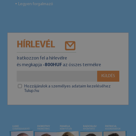
Legyen forgalmazó
●
HÍRLEVÉL
Iratkozzon fel a hírlevélre
és megkapja
-800HUF
az összes termékre
KÜLDÉS
Hozzájárulok a személyes adataim kezeléséhez
Tulup.hu