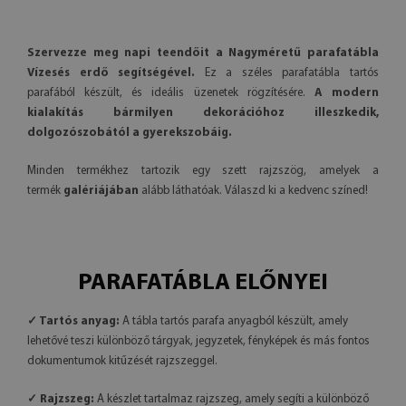
Szervezze meg napi teendőit a Nagyméretű parafatábla
Vízesés erdő segítségével.
Ez a széles parafatábla tartós
parafából készült, és ideális üzenetek rögzítésére.
A modern
kialakítás bármilyen dekorációhoz illeszkedik,
dolgozószobától a gyerekszobáig.
Minden termékhez tartozik egy szett rajzszög, amelyek a
termék
galériájában
alább láthatóak. Válaszd ki a kedvenc színed!
PARAFATÁBLA ELŐNYEI
✓ Tartós anyag:
A tábla tartós parafa anyagból készült, amely
lehetővé teszi különböző tárgyak, jegyzetek, fényképek és más fontos
dokumentumok kitűzését rajzszeggel.
✓ Rajzszeg:
A készlet tartalmaz rajzszeg, amely segíti a különböző