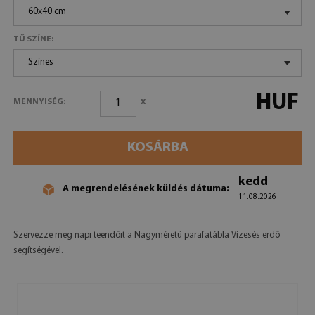
60x40 cm
TŰ SZÍNE:
Színes
HUF
x
MENNYISÉG:
KOSÁRBA
kedd
A megrendelésének küldés dátuma:
11.08.2026
Szervezze meg napi teendőit a Nagyméretű parafatábla Vízesés erdő
segítségével.