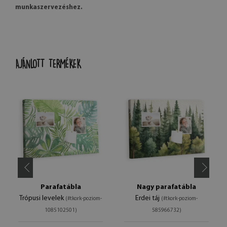
munkaszervezéshez.
AJÁNLOTT TERMÉKEK
Parafatábla
Nagy parafatábla
Trópusi levelek
Erdei táj
(#tkork-poziom-
(#tkork-poziom-
1085102501)
585966732)