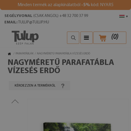
Minden termék az alapkínálatból
-5%
kód: NYAR5
SEGÉLYVONAL
(CSAK ANGOL) +48 32 700 37 99
▾
EMAIL:
TULUP@TULUP.HU
(
0
)
/
PARAFATÁBLÁK
/
NAGYMÉRETŰ PARAFATÁBLA VÍZESÉS ERDŐ
NAGYMÉRETŰ PARAFATÁBLA
VÍZESÉS ERDŐ
KÉRDEZZEN A TERMÉKRŐL