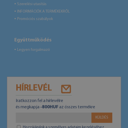
Szerelési utasítás
●
INFORMÁCIÓK A TERMÉKEKRŐL
●
Promóciós szabályok
●
Együttműködés
Legyen forgalmazó
●
HÍRLEVÉL
Iratkozzon fel a hírlevélre
és megkapja
-800HUF
az összes termékre
KÜLDÉS
Hozzájárulok a személyes adataim kezeléséhez