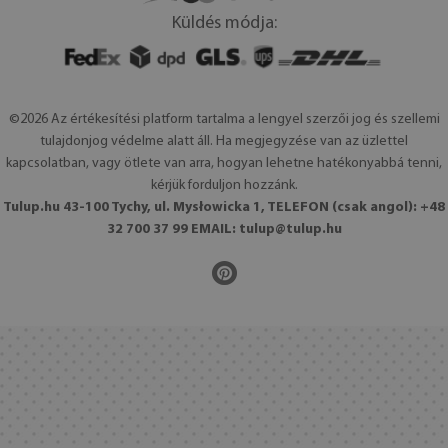
Küldés módja:
©2026 Az értékesítési platform tartalma a lengyel szerzői jog és szellemi
tulajdonjog védelme alatt áll. Ha megjegyzése van az üzlettel
kapcsolatban, vagy ötlete van arra, hogyan lehetne hatékonyabbá tenni,
kérjük forduljon hozzánk.
Tulup.hu 43-100 Tychy, ul. Mysłowicka 1, TELEFON (csak angol): +48
32 700 37 99 EMAIL:
tulup@tulup.hu