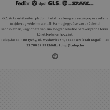
©2026 Az értékesítési platform tartalma a lengyel szerzői jog és szellemi
tulajdonjog védelme alatt áll. Ha megjegyzése van az üzlettel
kapcsolatban, vagy ötlete van arra, hogyan lehetne hatékonyabbá tenni,
kérjük forduljon hozzánk.
Tulup.hu 43-100 Tychy, ul. Mysłowicka 1, TELEFON (csak angol): +48
32 700 37 99 EMAIL:
tulup@tulup.hu