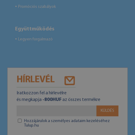
Promóciós szabályok
●
Együttműködés
Legyen forgalmazó
●
HÍRLEVÉL
Iratkozzon fel a hírlevélre
és megkapja
-800HUF
az összes termékre
KÜLDÉS
Hozzájárulok a személyes adataim kezeléséhez
Tulup.hu