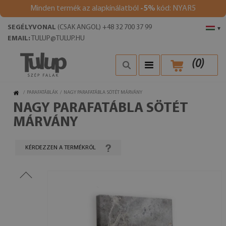
Minden termék az alapkínálatból
-5%
kód: NYAR5
SEGÉLYVONAL
(CSAK ANGOL) +48 32 700 37 99
▾
EMAIL:
TULUP@TULUP.HU
(
0
)
/
PARAFATÁBLÁK
/
NAGY PARAFATÁBLA SÖTÉT MÁRVÁNY
NAGY PARAFATÁBLA SÖTÉT
MÁRVÁNY
KÉRDEZZEN A TERMÉKRŐL