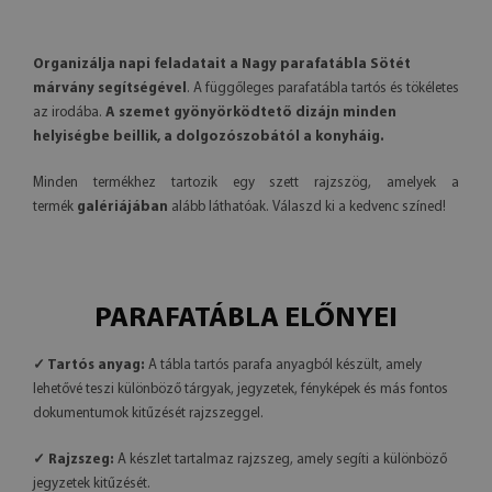
Organizálja napi feladatait a Nagy parafatábla Sötét
márvány segítségével
. A függőleges parafatábla tartós és tökéletes
az irodába.
A szemet gyönyörködtető dizájn minden
helyiségbe beillik, a dolgozószobától a konyháig.
Minden termékhez tartozik egy szett rajzszög, amelyek a
termék
galériájában
alább láthatóak. Válaszd ki a kedvenc színed!
PARAFATÁBLA ELŐNYEI
✓ Tartós anyag:
A tábla tartós parafa anyagból készült, amely
lehetővé teszi különböző tárgyak, jegyzetek, fényképek és más fontos
dokumentumok kitűzését rajzszeggel.
✓ Rajzszeg:
A készlet tartalmaz rajzszeg, amely segíti a különböző
jegyzetek kitűzését.