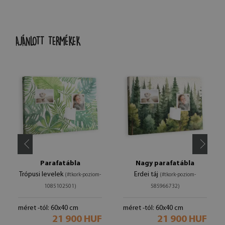
AJÁNLOTT TERMÉKEK
Parafatábla
Nagy parafatábla
Trópusi levelek
Erdei táj
(#tkork-poziom-
(#tkork-poziom-
1085102501)
585966732)
méret -tól: 60x40 cm
méret -tól: 60x40 cm
21 900 HUF
21 900 HUF