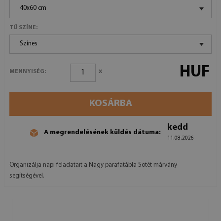
40x60 cm
TŰ SZÍNE:
Színes
HUF
x
MENNYISÉG:
KOSÁRBA
kedd
A megrendelésének küldés dátuma:
11.08.2026
Organizálja napi feladatait a Nagy parafatábla Sötét márvány
segítségével.