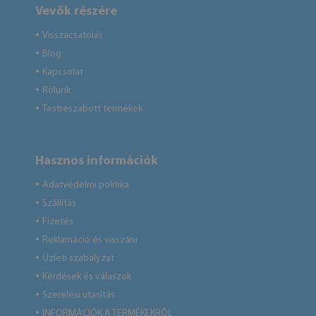
Vevők részére
Visszacsatolás
●
Blog
●
Kapcsolat
●
Rólunk
●
Testreszabott termékek
●
Hasznos információk
Adatvédelmi politika
●
Szállítás
●
Fizetés
●
Reklamáció és visszáru
●
Üzleti szabályzat
●
Kérdések és válaszok
●
Szerelési utasítás
●
INFORMÁCIÓK A TERMÉKEKRŐL
●