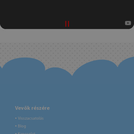
Vevők részére
Visszacsatolás
●
Blog
●
●