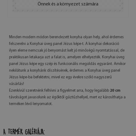
Önnek és a környezet számára
Minden modern módon berendezett konyha olyan hely, ahol érdemes
felszerelni a Konyhai üveg panel Jézus képe-t. A konyhai dekoráció
ilyen eleme nemcsak jó benyomást kelt jó minőségű nyomtatással, de
praktikusan letakarja azt a falat is, amelyen elhelyezték. Konyhai üveg
panel Jézus képe egy szép és funkcionális megoldás egyaránt. Amikor
nekilátunk a konyhánk díszítésének, érdemes a Konyhai üveg panel
Jézus képe-ba befektetni, mivel ez egy évekre szóló nagyszerű
vásárlás!
Ezenkívül szeretnénk felhívni a figyelmet arra, hogy legalább
20 cm
távolságot javasolunk az égőktől gáztűzhellyel, mert ez károsíthatja a
terméken lévő lenyomatot.
A TERMÉK GALÉRIÁJA: