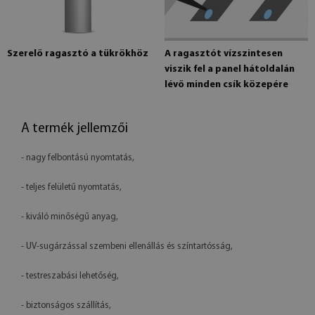
Szerelő ragasztó a tükrökhöz
A ragasztót vízszintesen
viszik fel a panel hátoldalán
lévő minden csík közepére
A termék jellemzői
- nagy felbontású nyomtatás,
- teljes felületű nyomtatás,
- kiváló minőségű anyag,
- UV-sugárzással szembeni ellenállás és színtartósság,
- testreszabási lehetőség,
- biztonságos szállítás,