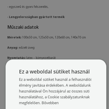
- egyszerű és gyors felszerelés,
-
Lengyelországban gyártott termék
Műszaki adatok
Méretek:
100x50 cm, 125x50 cm, 120x60 cm, 140x70 cm
Anyag:
edzett üveg
Nyomtatás:
latex – környezetbarát
Forma:
téglalap alakú
Ez a weboldal sütiket használ
Ez a weboldal sütiket használ a felhasználói
Felszerelés:
a termék készen áll a felszerelésre. A csomag tartalmaz
professzionális polimer ragasztót is.
élmény javítása érdekében. A weboldalunk
használatával Ön hozzájárul az összes süti
További információk:
használatához, a Cookie szabályzatunknak
megfelelően.
Bővebben
- A késztermék színei kissé eltérhetnek a látványtervtől a