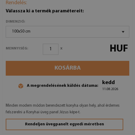
Rendelés:
Válassza ki a termék paramétereit:
DIMENZIÓ:
100x50 cm
HUF
x
MENNYISÉG:
KOSÁRBA
kedd
A megrendelésének küldés dátuma:
11.08.2026
Minden modern módon berendezett konyha olyan hely, ahol érdemes
felszerelni a Konyhai üveg panel Jézus képe-t.
Rendeljen üvegpanelt egyedi méretben