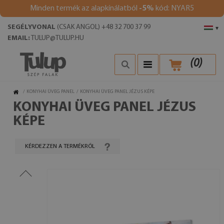
Minden termék az alapkínálatból
-5%
kód: NYAR5
SEGÉLYVONAL
(CSAK ANGOL) +48 32 700 37 99
▾
EMAIL:
TULUP@TULUP.HU
(
0
)
/
KONYHAI ÜVEG PANEL
/
KONYHAI ÜVEG PANEL JÉZUS KÉPE
KONYHAI ÜVEG PANEL JÉZUS
KÉPE
KÉRDEZZEN A TERMÉKRŐL