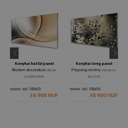
Konyhai hátfal panel
Konyhai üveg panel
Modern absztrakció
Pitypang növény
(#pl-pk-
(#pl-pk-nn-
nn-80816968)
3821310)
méret -tól: 100x50
méret -tól: 100x50
38 900 HUF
38 900 HUF