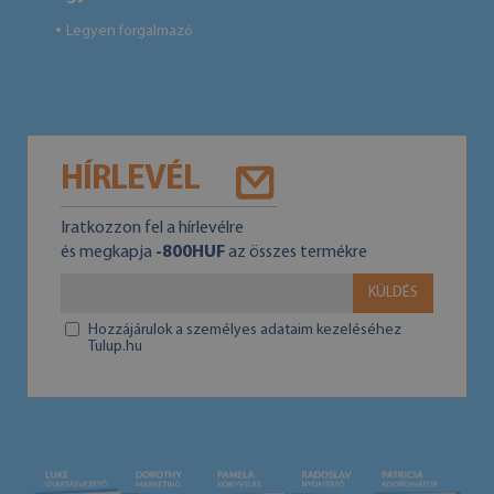
Legyen forgalmazó
●
HÍRLEVÉL
Iratkozzon fel a hírlevélre
és megkapja
-800HUF
az összes termékre
KÜLDÉS
Hozzájárulok a személyes adataim kezeléséhez
Tulup.hu