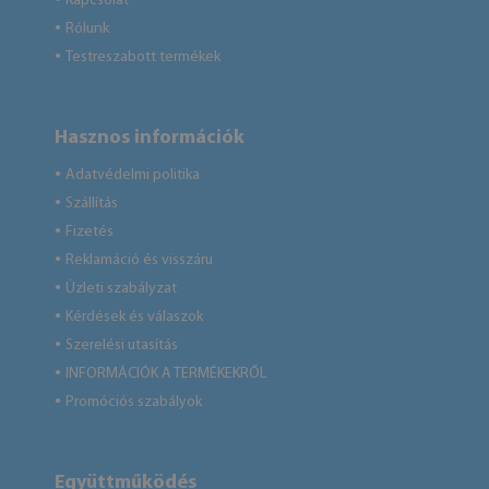
Kapcsolat
Rólunk
●
Testreszabott termékek
●
Hasznos információk
Adatvédelmi politika
●
Szállítás
●
Fizetés
●
Reklamáció és visszáru
●
Üzleti szabályzat
●
Kérdések és válaszok
●
Szerelési utasítás
●
INFORMÁCIÓK A TERMÉKEKRŐL
●
Promóciós szabályok
●
Együttműködés