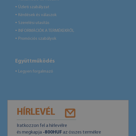
Üzleti szabályzat
●
Kérdések és válaszok
●
Szerelési utasítás
●
INFORMÁCIÓK A TERMÉKEKRŐL
●
Promóciós szabályok
●
Együttműködés
Legyen forgalmazó
●
HÍRLEVÉL
Iratkozzon fel a hírlevélre
és megkapja
-800HUF
az összes termékre