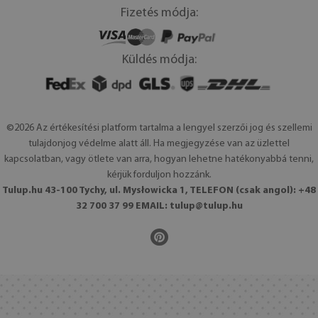
Fizetés módja:
Küldés módja:
©2026 Az értékesítési platform tartalma a lengyel szerzői jog és szellemi
tulajdonjog védelme alatt áll. Ha megjegyzése van az üzlettel
kapcsolatban, vagy ötlete van arra, hogyan lehetne hatékonyabbá tenni,
kérjük forduljon hozzánk.
Tulup.hu 43-100 Tychy, ul. Mysłowicka 1, TELEFON (csak angol): +48
32 700 37 99 EMAIL:
tulup@tulup.hu