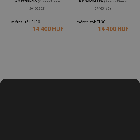
Absztrakció
Kávéscsésze
(#pl-zso-30-nn-
(#pl-zso-30-nn-
50102832)
37463165)
méret -tól: FI 30
méret -tól: FI 30
14 400 HUF
14 400 HUF