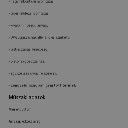
- nagy felbontású nyomtatás,
- teljes felületű nyomtatás,
- kiváló minőségű anyag,
- UV-sugárzásnak ellenálló és színtartó,
- testreszabási lehetőség,
- biztonságos szállítás,
- egyszerű és gyors felszerelés,
-
Lengyelországban gyártott termék
Műszaki adatok
Méret:
30 cm
Anyag:
edzett üveg