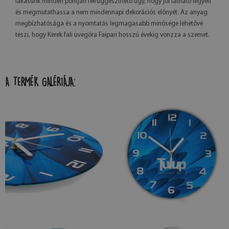
lakásunk minden pontján felfüggeszthető úgy, hogy jól látható legyen
és megmutathassa a nem mindennapi dekorációs előnyét. Az anyag
megbízhatósága és a nyomtatás legmagasabb minősége lehetővé
teszi, hogy Kerek fali üvegóra Faipari hosszú évekig vonzza a szemet.
A TERMÉK GALÉRIÁJA: