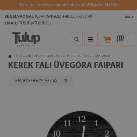
Minden termék az alapkínálatból
-5%
kód: NYAR5
SEGÉLYVONAL
(CSAK ANGOL) +48 32 700 37 99
▾
EMAIL:
TULUP@TULUP.HU
(
0
)
/
ÜVEGÓRÁK
/
ALAK
/
KEREK ÓRÁK 30 CM
/
KEREK FALI ÜVEGÓRA FAIPARI
KEREK FALI ÜVEGÓRA FAIPARI
KÉRDEZZEN A TERMÉKRŐL