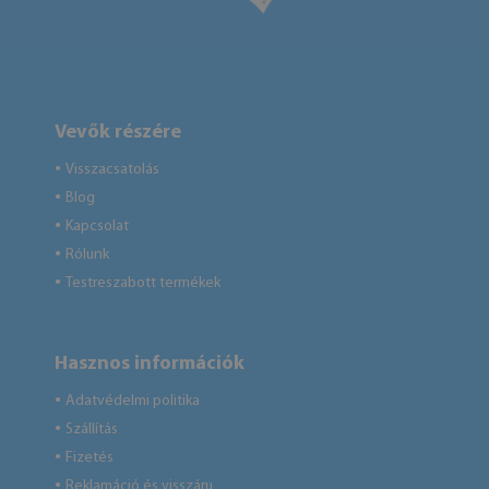
Vevők részére
Visszacsatolás
●
Blog
●
Kapcsolat
●
Rólunk
●
Testreszabott termékek
●
Hasznos információk
Adatvédelmi politika
●
Szállítás
●
Fizetés
●
Reklamáció és visszáru
●