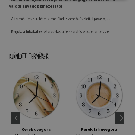
valódi anyagok kinézetétől.
- A termék felszerelését a mellékelt szerelőkészlettel javasoljuk.
- Kérjük, a hibákat és eltéréseket a felszerelés előtt ellenőrizze.
AJÁNLOTT TERMÉKEK
Kerek üvegóra
Kerek fali üvegóra