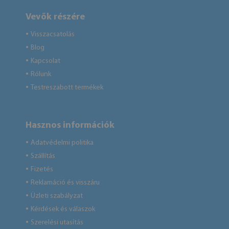
Vevők részére
Visszacsatolás
●
Blog
●
Kapcsolat
●
Rólunk
●
Testreszabott termékek
●
Hasznos információk
Adatvédelmi politika
●
Szállítás
●
Fizetés
●
Reklamáció és visszáru
●
Üzleti szabályzat
●
Kérdések és válaszok
●
Szerelési utasítás
●