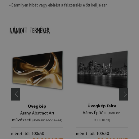
- Bármilyen hibát vagy eltérést a felszerelés előtt kell jelezni.
AJÁNLOTT TERMÉKEK
Üvegkép falra
Üvegkép
Város Építési
Arany Abstract Art
(#osh-nn-
művészeti
(#osh-nn-66564244)
93381079)
méret -tól: 100x50
méret -tól: 100x50