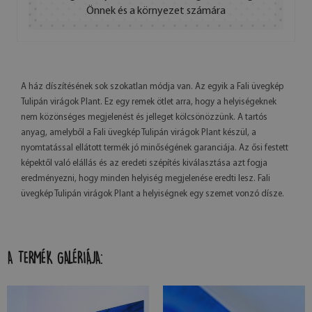
Önnek és a környezet számára
A ház díszítésének sok szokatlan módja van. Az egyik a Fali üvegkép
Tulipán virágok Plant. Ez egy remek ötlet arra, hogy a helyiségeknek
nem közönséges megjelenést és jelleget kölcsönözzünk. A tartós
anyag, amelyből a Fali üvegkép Tulipán virágok Plant készül, a
nyomtatással ellátott termék jó minőségének garanciája. Az ősi festett
képektől való elállás és az eredeti szépítés kiválasztása azt fogja
eredményezni, hogy minden helyiség megjelenése eredti lesz. Fali
üvegkép Tulipán virágok Plant a helyiségnek egy szemet vonzó dísze.
A TERMÉK GALÉRIÁJA: