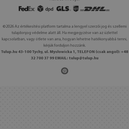
©2026 Az értékesítési platform tartalma a lengyel szerzői jog és szellemi
tulajdonjog védelme alatt áll. Ha megjegyzése van az üzlettel
kapcsolatban, vagy ötlete van arra, hogyan lehetne hatékonyabbá tenni,
kérjük forduljon hozzánk.
Tulup.hu 43-100 Tychy, ul. Mysłowicka 1, TELEFON (csak angol): +48
32 700 37 99 EMAIL:
tulup@tulup.hu