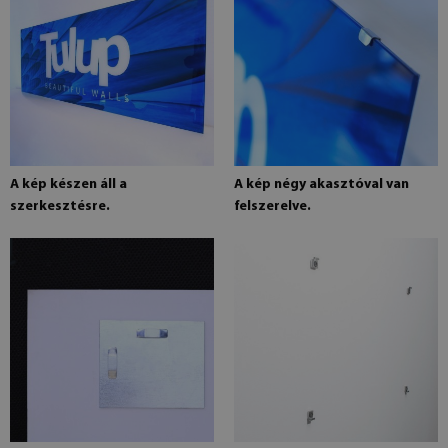
A kép készen áll a
A kép négy akasztóval van
szerkesztésre.
felszerelve.