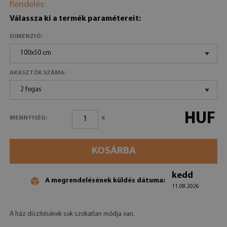
Rendelés:
Válassza ki a termék paramétereit:
DIMENZIÓ:
100x50 cm
AKASZTÓK SZÁMA:
2 fogas
HUF
x
MENNYISÉG:
KOSÁRBA
kedd
A megrendelésének küldés dátuma:
11.08.2026
A ház díszítésének sok szokatlan módja van.