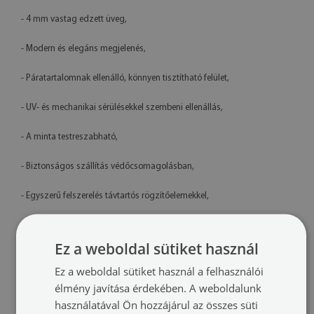
- 4 mm vastag edzett üveg,
- Modern és elegáns megjelenés,
- Páratartalomnak ellenálló, könnyen tisztítható felület,
- UV- és mechanikai sérülésekkel szembeni ellenállás,
- A minta testreszabható,
- Biztonságos szállítás védőcsomagolásban,
- Egyszerű felszerelés távtartós rögzítőelemekkel,
- Lengyelországban készült termék
Ez a weboldal sütiket használ
Műszaki adatok
Ez a weboldal sütiket használ a felhasználói
Méretek:
100x50 cm, 125x50 cm, 120x60 cm, 140x70 cm
élmény javítása érdekében. A weboldalunk
használatával Ön hozzájárul az összes süti
Anyag:
4 mm vastag edzett üveg