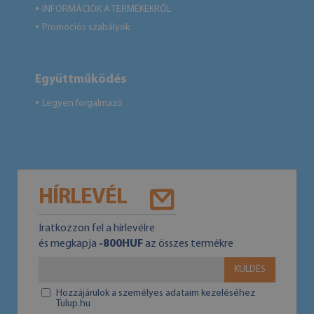
INFORMÁCIÓK A TERMÉKEKRŐL
●
Promóciós szabályok
●
Együttműködés
Legyen forgalmazó
●
HÍRLEVÉL
Iratkozzon fel a hírlevélre
és megkapja
-800HUF
az összes termékre
KÜLDÉS
Hozzájárulok a személyes adataim kezeléséhez
Tulup.hu