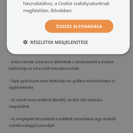
használatához, a Cookie szabályzatunknak
megfelelően.
Bővebben
Nyomtatás:
UV – fakulásálló
Tájolás:
vízszintes
ÖSSZES ELFOGADÁSA
Felszerelési rendszer:
távtartós rögzítők vagy szerelőszalag
RÉSZLETEK MEGJELENÍTÉSE
További információk:
- A kész termék színei kissé eltérhetnek a látványtervtől a monitor
kalibrációja és a használt tinta típusa miatt.
- Saját gyártásunk révén lehetőség van grafikai módosításokra az
ügyfél kérésére.
- Az edzett üveg rendkívül ellenálló, de erős ütés hatására
megsérülhet.
- Az üvegképek felszerelését a mellékelt távtartókkal vagy dedikált
szerelőszalaggal javasoljuk.