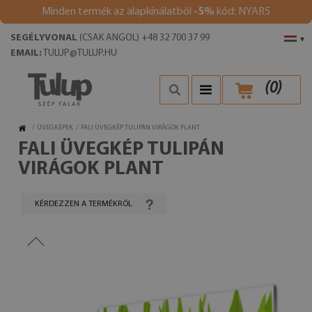
Minden termék az alapkínálatból
-5%
kód: NYAR5
SEGÉLYVONAL
(CSAK ANGOL) +48 32 700 37 99
▾
EMAIL:
TULUP@TULUP.HU
(
0
)
/
ÜVEGKÉPEK
/
FALI ÜVEGKÉP TULIPÁN VIRÁGOK PLANT
FALI ÜVEGKÉP TULIPÁN
VIRÁGOK PLANT
KÉRDEZZEN A TERMÉKRŐL