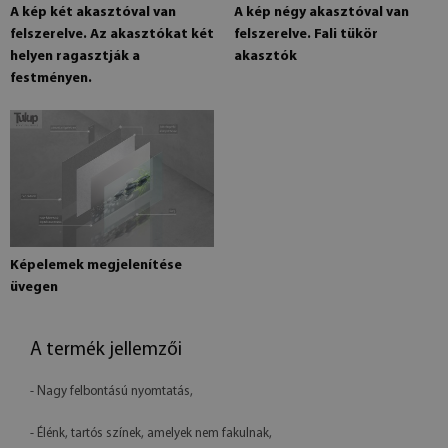
A kép két akasztóval van
A kép négy akasztóval van
felszerelve. Az akasztókat két
felszerelve. Fali tükör
helyen ragasztják a
akasztók
festményen.
Képelemek megjelenítése
üvegen
A termék jellemzői
- Nagy felbontású nyomtatás,
- Élénk, tartós színek, amelyek nem fakulnak,