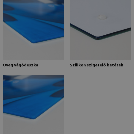
Üveg vágódeszka
Szilikon szigetelő betétek