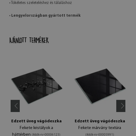
• Tökéletes szeleteléshez és tálaláshoz
•
Lengyelországban gyártott termék
AJÁNLOTT TERMÉKEK
Edzett üveg vágódeszka
Edzett üveg vágódeszka
Fekete kristályok a
Fekete márvány textúra
háttérben
(#ddk-nr-00006123)
(#ddk-nr-00005991)