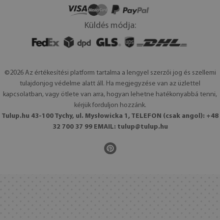
Küldés módja:
©2026 Az értékesítési platform tartalma a lengyel szerzői jog és szellemi
tulajdonjog védelme alatt áll. Ha megjegyzése van az üzlettel
kapcsolatban, vagy ötlete van arra, hogyan lehetne hatékonyabbá tenni,
kérjük forduljon hozzánk.
Tulup.hu 43-100 Tychy, ul. Mysłowicka 1, TELEFON (csak angol): +48
32 700 37 99 EMAIL:
tulup@tulup.hu