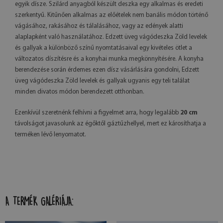
egyik dísze. Szilárd anyagból készült deszka egy alkalmas és eredeti
szerkentyű. Kitűnően alkalmas az előételek nem banális módon történő
vágásához, rakásához és tálalásához, vagy az edények alatti
alaplapként való használatához. Edzett üveg vágódeszka Zöld levelek
és gallyak a különböző színű nyomtatásaival egy kivételes ötlet a
változatos díszítésre és a konyhai munka megkönnyítésére. A konyha
berendezése során érdemes ezen dísz vásárlására gondolni, Edzett
üveg vágódeszka Zöld levelek és gallyak ugyanis egy teli találat
minden divatos módon berendezett otthonban.
Ezenkívül szeretnénk felhívni a figyelmet arra, hogy legalább
20 cm
távolságot javasolunk az égőktől gáztűzhellyel, mert ez károsíthatja a
terméken lévő lenyomatot.
A TERMÉK GALÉRIÁJA: