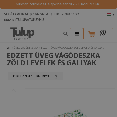
Minden termék az alapkínálatból
-5%
kód: NYAR5
SEGÉLYVONAL
(CSAK ANGOL) +48 32 700 37 99
▾
EMAIL:
TULUP@TULUP.HU
(
0
)
/
ÜVEG VÁGÓDESZKÁK
/
EDZETT ÜVEG VÁGÓDESZKA ZÖLD LEVELEK ÉS GALLYAK
EDZETT ÜVEG VÁGÓDESZKA
ZÖLD LEVELEK ÉS GALLYAK
KÉRDEZZEN A TERMÉKRŐL