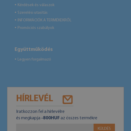
Kérdések és válaszok
●
Szerelési utasítás
●
INFORMÁCIÓK A TERMÉKEKRŐL
●
Promóciós szabályok
●
Együttműködés
Legyen forgalmazó
●
HÍRLEVÉL
Iratkozzon fel a hírlevélre
és megkapja
-800HUF
az összes termékre
KÜLDÉS