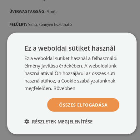
ÜVEGVASTAGSÁG:
4 mm
FELÜLET:
Sima, könnyen tisztítható
ELLENÁLLÓSÁG:
Karcolás- és hőálló
Ez a weboldal sütiket használ
A termék jellemzői:
Ez a weboldal sütiket használ a felhasználói
• Praktikus vágódeszka nyomtatott mintával
élmény javítása érdekében. A weboldalunk
használatával Ön hozzájárul az összes süti
• Tartós, edzett üvegből készült
használatához, a Cookie szabályzatunknak
megfelelően.
Bővebben
• Könnyen tisztán tartható – higiénikus felület
• Használható konyhai munkalap védőként is
ÖSSZES ELFOGADÁSA
• Modern dizájn, amely illik minden konyhába
RÉSZLETEK MEGJELENÍTÉSE
• Mechanikai és vegyi sérülésekkel szemben ellenálló