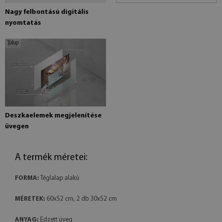
Nagy felbontású digitális
nyomtatás
Deszkaelemek megjelenítése
üvegen
A termék méretei:
FORMA:
Téglalap alakú
MÉRETEK:
60x52 cm, 2 db 30x52 cm
ANYAG:
Edzett üveg