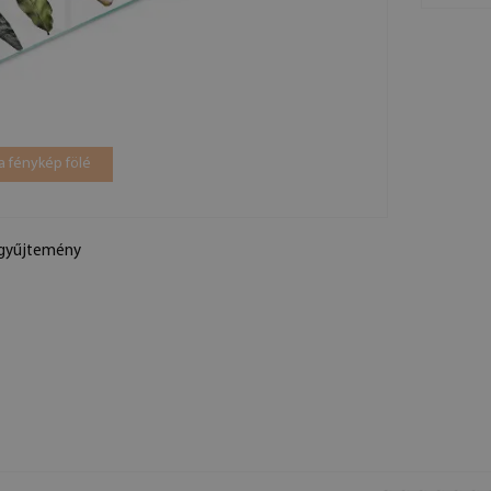
a fénykép fölé
rgyűjtemény