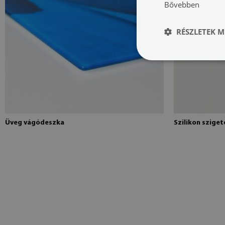
Bővebben
RÉSZLETEK M
Üveg vágódeszka
Szilikon szige