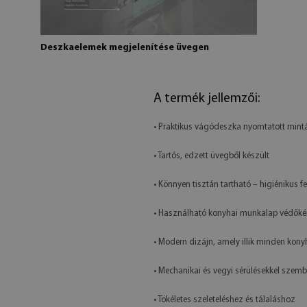
Deszkaelemek megjelenítése üvegen
A termék jellemzői:
• Praktikus vágódeszka nyomtatott mint
• Tartós, edzett üvegből készült
• Könnyen tisztán tartható – higiénikus fe
• Használható konyhai munkalap védőkén
• Modern dizájn, amely illik minden kon
• Mechanikai és vegyi sérülésekkel szemb
• Tökéletes szeleteléshez és tálaláshoz