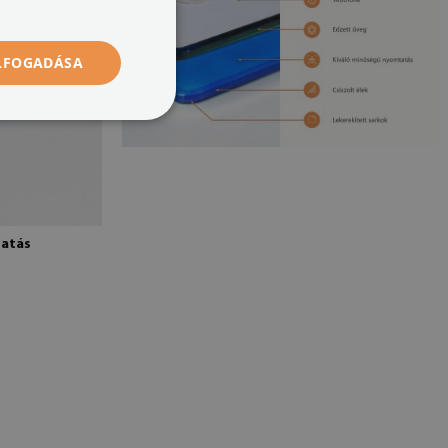
ELFOGADÁSA
tatás