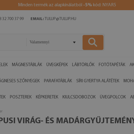
Minden termék az alapkínálatból
-5%
kód: NYAR5
 32 700 37 99
EMAIL:
TULUP@TULUP.HU
Valamennyi
ELEK
MÁGNESTÁBLÁK
ÜVEGKÉPEK
LÁBTÖRLŐK
FOTÓTAPÉTÁK
AK
ÁGNESES SZŐNYEGEK
PARAFATÁBLÁK
SÍRI GYERTYA ALÁTÉTEK
MOHA
TEK
POSZTEREK
KÉPKERETEK
KIULCSDOBOZOK
ÜVEGPOLCOK
A
NY
PUSI VIRÁG- ÉS MADÁRGYŰJTEMÉN