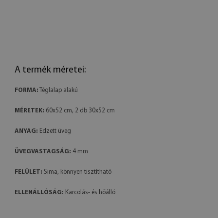
A termék méretei:
FORMA:
Téglalap alakú
MÉRETEK:
60x52 cm, 2 db 30x52 cm
ANYAG:
Edzett üveg
ÜVEGVASTAGSÁG:
4 mm
FELÜLET:
Sima, könnyen tisztítható
ELLENÁLLÓSÁG:
Karcolás- és hőálló