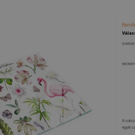
Rende
Válas
DIMEN
MENNY
A soksz
egyik s