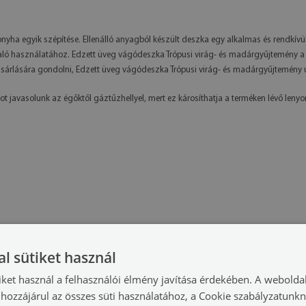
ha egyik szépítése. Ellenálló anyagból készült deszka egy alkalmas és rendkívül
aló használatához. Edzett üveg vágódeszka Trópusi virág- és madárgyűjtemény a s
rlására gondolni, Edzett üveg vágódeszka Trópusi virág- és madárgyűjtemény ug
t javasolunk az égőktől gáztűzhellyel, mert ez károsíthatja a terméken lévő leny
l sütiket használ
iket használ a felhasználói élmény javítása érdekében. A webolda
hozzájárul az összes süti használatához, a Cookie szabályzatunk