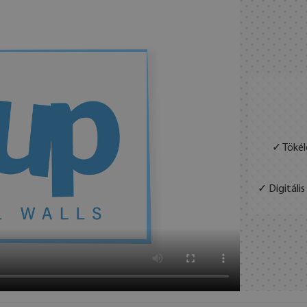
✓ Tökél
✓ Digitáli