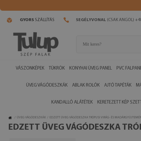
GYORS
SZÁLLÍTÁS
SEGÉLYVONAL
(CSAK ANGOL) +48
VÁSZONKÉPEK
TÜKRÖK
KONYHAI ÜVEG PANEL
PVC FALPAN
ÜVEG VÁGÓDESZKÁK
ABLAK ROLÓK
AJTÓ TAPÉTÁK
M
KANDALLÓ ALÁTÉTEK
KERETEZETT KÉP SZET
/
ÜVEG VÁGÓDESZKÁK
/
EDZETT ÜVEG VÁGÓDESZKA TRÓPUSI VIRÁG- ÉS MADÁRGYŰJTEMÉ
EDZETT ÜVEG VÁGÓDESZKA TRÓ