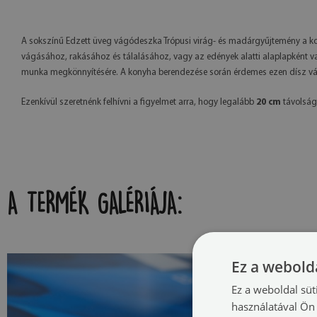
A sokszínű Edzett üveg vágódeszka Trópusi virág- és madárgyűjtemény a kony
vágásához, rakásához és tálalásához, vagy az edények alatti alaplapként v
munka megkönnyítésére. A konyha berendezése során érdemes ezen dísz vásá
Ezenkívül szeretnénk felhívni a figyelmet arra, hogy legalább
20 cm
távolságo
A TERMÉK GALÉRIÁJA:
Ez a webolda
Ez a weboldal süt
használatával Ön 