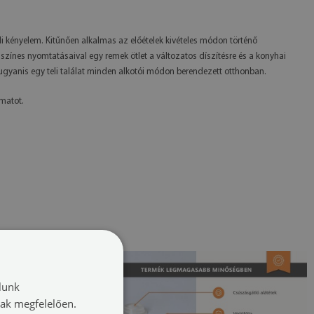
i kényelem. Kitűnően alkalmas az előételek kivételes módon történő
zínes nyomtatásaival egy remek ötlet a változatos díszítésre és a konyhai
yanis egy teli találat minden alkotói módon berendezett otthonban.
omatot.
lunk
nak megfelelően.