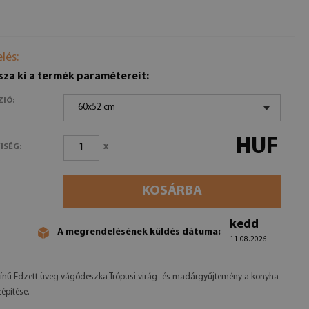
lés:
sza ki a termék paramétereit:
ZIÓ:
60x52 cm
HUF
x
ISÉG:
KOSÁRBA
kedd
A megrendelésének küldés dátuma:
11.08.2026
ínű Edzett üveg vágódeszka Trópusi virág- és madárgyűjtemény a konyha
zépítése.