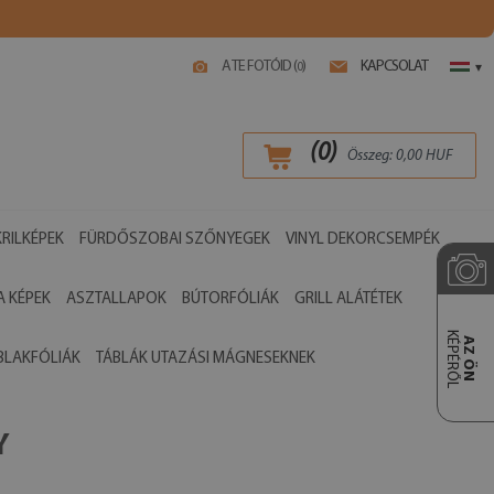
A TE FOTÓID (
)
KAPCSOLAT
0
▾
(
0
)
Összeg:
0,00
HUF
RILKÉPEK
FÜRDŐSZOBAI SZŐNYEGEK
VINYL DEKORCSEMPÉK
 KÉPEK
ASZTALLAPOK
BÚTORFÓLIÁK
GRILL ALÁTÉTEK
KÉPÉRŐL
AZ ÖN
BLAKFÓLIÁK
TÁBLÁK UTAZÁSI MÁGNESEKNEK
Y