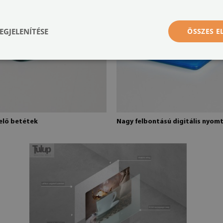
EGJELENÍTÉSE
ÖSSZES 
telő betétek
Nagy felbontású digitális nyom