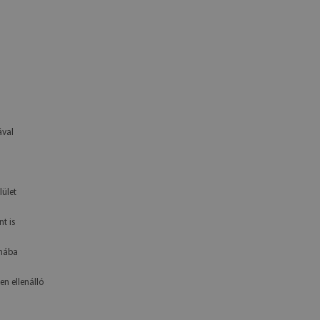
ával
lület
t is
yhába
en ellenálló