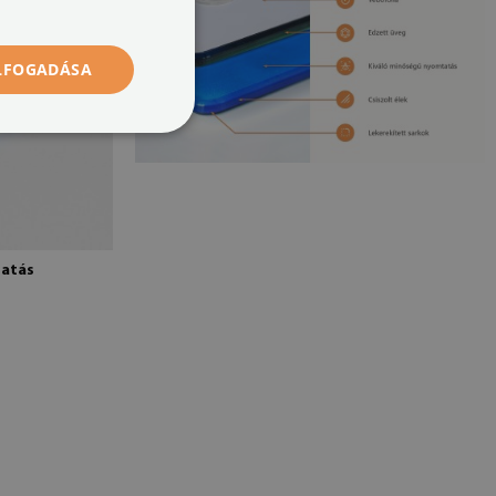
ELFOGADÁSA
tatás