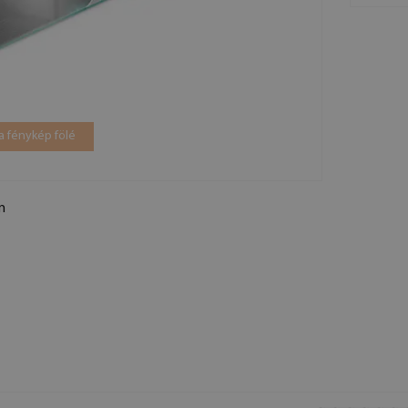
a fénykép fölé
n