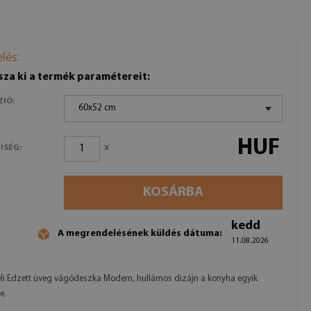
lés:
sza ki a termék paramétereit:
ZIÓ:
60x52 cm
HUF
x
ISÉG:
KOSÁRBA
kedd
A megrendelésének küldés dátuma:
11.08.2026
eli Edzett üveg vágódeszka Modern, hullámos dizájn a konyha egyik
e.