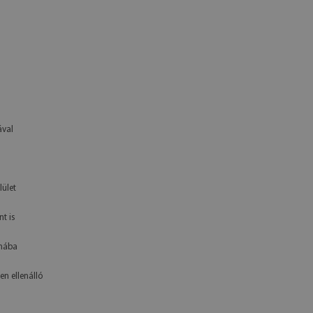
ával
lület
t is
yhába
en ellenálló