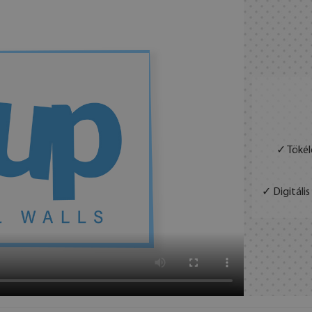
✓ Tökél
✓ Digitáli