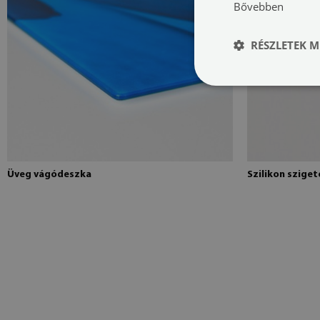
Bővebben
RÉSZLETEK M
Üveg vágódeszka
Szilikon szige