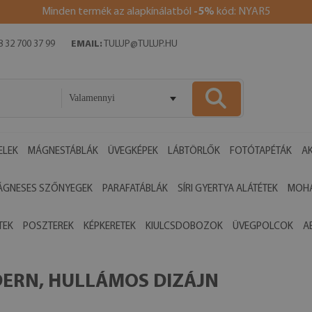
Minden termék az alapkínálatból
-5%
kód: NYAR5
 32 700 37 99
EMAIL:
TULUP@TULUP.HU
Valamennyi
ELEK
MÁGNESTÁBLÁK
ÜVEGKÉPEK
LÁBTÖRLŐK
FOTÓTAPÉTÁK
AK
ÁGNESES SZŐNYEGEK
PARAFATÁBLÁK
SÍRI GYERTYA ALÁTÉTEK
MOHA
TEK
POSZTEREK
KÉPKERETEK
KIULCSDOBOZOK
ÜVEGPOLCOK
A
ERN, HULLÁMOS DIZÁJN