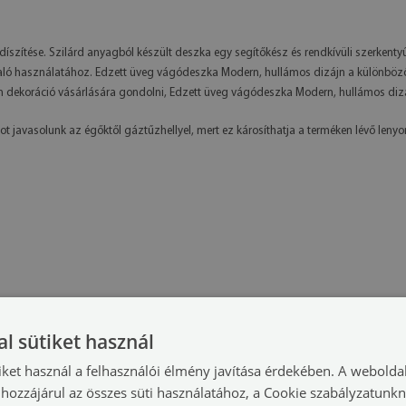
díszítése. Szilárd anyagból készült deszka egy segítőkész és rendkívüli szerkent
aló használatához. Edzett üveg vágódeszka Modern, hullámos dizájn a különböző sz
dekoráció vásárlására gondolni, Edzett üveg vágódeszka Modern, hullámos dizáj
t javasolunk az égőktől gáztűzhellyel, mert ez károsíthatja a terméken lévő leny
l sütiket használ
iket használ a felhasználói élmény javítása érdekében. A webolda
hozzájárul az összes süti használatához, a Cookie szabályzatunk