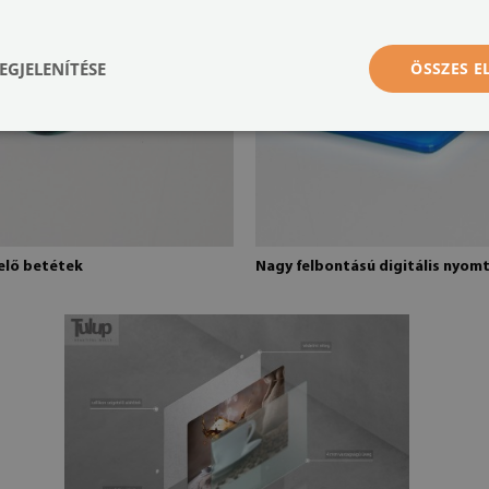
EGJELENÍTÉSE
ÖSSZES 
telő betétek
Nagy felbontású digitális nyom