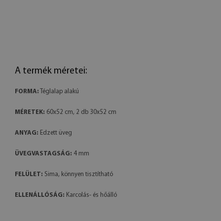
A termék méretei:
FORMA:
Téglalap alakú
MÉRETEK:
60x52 cm, 2 db 30x52 cm
ANYAG:
Edzett üveg
ÜVEGVASTAGSÁG:
4 mm
FELÜLET:
Sima, könnyen tisztítható
ELLENÁLLÓSÁG:
Karcolás- és hőálló