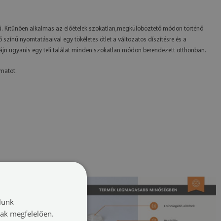
yű. Kitűnően alkalmas az előételek szokatlan,megkülöböztető módon történő
ínű nyomtatásaival egy tökéletes ötlet a változatos díszítésre és a
n ugyanis egy teli találat minden szokatlan módon berendezett otthonban.
omatot.
lunk
nak megfelelően.