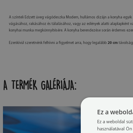
A színteli Edzett üveg vágódeszka Modern, hullámos dizájn a konyha egyik 
vágásához, rakásához és tálalásához, vagy az edények alatti alaplapként v
konyhai munka megkönnyítésére. A konyha berendezése során érdemes ezen 
Ezenkívül szeretnénk felhívni a figyelmet arra, hogy legalább
20 cm
távolságo
A TERMÉK GALÉRIÁJA:
Ez a webolda
Ez a weboldal süt
használatával Ön 