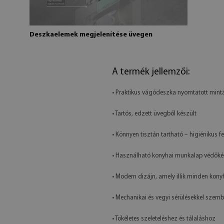
Deszkaelemek megjelenítése üvegen
A termék jellemzői:
• Praktikus vágódeszka nyomtatott mint
• Tartós, edzett üvegből készült
• Könnyen tisztán tartható – higiénikus fe
• Használható konyhai munkalap védőkén
• Modern dizájn, amely illik minden kon
• Mechanikai és vegyi sérülésekkel szemb
• Tökéletes szeleteléshez és tálaláshoz