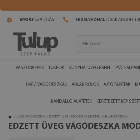
GYORS
SZÁLLÍTÁS
SEGÉLYVONAL
(CSAK ANGOL) +48
VÁSZONKÉPEK
TÜKRÖK
KONYHAI ÜVEG PANEL
PVC FALPAN
ÜVEG VÁGÓDESZKÁK
ABLAK ROLÓK
AJTÓ TAPÉTÁK
M
KANDALLÓ ALÁTÉTEK
KERETEZETT KÉP SZET
/
ÜVEG VÁGÓDESZKÁK
/
EDZETT ÜVEG VÁGÓDESZKA MODERN, HULLÁMOS DIZÁJN
EDZETT ÜVEG VÁGÓDESZKA MOD