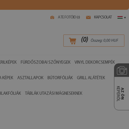
A TE FOTÓID (
)
KAPCSOLAT
0
▾
(
0
)
Összeg:
0,00
HUF
RILKÉPEK
FÜRDŐSZOBAI SZŐNYEGEK
VINYL DEKORCSEMPÉK
 KÉPEK
ASZTALLAPOK
BÚTORFÓLIÁK
GRILL ALÁTÉTEK
KÉPÉRŐL
AZ ÖN
BLAKFÓLIÁK
TÁBLÁK UTAZÁSI MÁGNESEKNEK