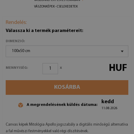
VÁSZONKÉPEK FESTÉS TÉMÁBAN
VÁSZONKÉPEK - CSELEKEDETEK
Rendelés:
Válassza ki a termék paramétereit:
DIMENZIÓ:
100x50 cm
HUF
x
MENNYISÉG:
KOSÁRBA
kedd
A megrendelésének küldés dátuma:
11.08.2026
Canvas képek Mitológia Apollo jogszabály a digitális minőségű alternatíva
a fal művészi festményekkel való régi díszítésének.