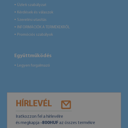
Üzleti szabályzat
●
Kérdések és válaszok
●
Szerelési utasítás
●
INFORMÁCIÓK A TERMÉKEKRŐL
●
Promóciós szabályok
●
Együttműködés
Legyen forgalmazó
●
HÍRLEVÉL
Iratkozzon fel a hírlevélre
és megkapja
-800HUF
az összes termékre