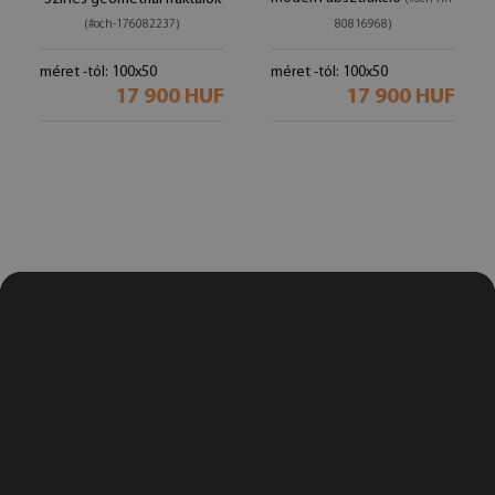
(#och-176082237)
80816968)
méret -tól: 100x50
méret -tól: 100x50
17 900 HUF
17 900 HUF