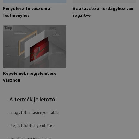
Fenyőfeszítő vászonra
Az akasztó a hordágyhoz van
festményhez
rögzítve
Képelemek megjelenítése
vásznon
A termék jellemzői
- nagy felbontású nyomtatás,
- teljes felületű nyomtatás,
- kiváló minőségű anyag,