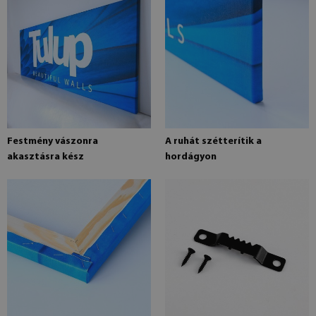
Festmény vászonra
A ruhát szétterítik a
akasztásra kész
hordágyon