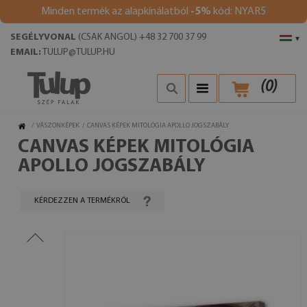
Minden termék az alapkínálatból
-5%
kód: NYAR5
SEGÉLYVONAL
(CSAK ANGOL) +48 32 700 37 99
▾
EMAIL:
TULUP@TULUP.HU
(
0
)
/
VÁSZONKÉPEK
/
CANVAS KÉPEK MITOLÓGIA APOLLO JOGSZABÁLY
CANVAS KÉPEK MITOLÓGIA
APOLLO JOGSZABÁLY
KÉRDEZZEN A TERMÉKRŐL