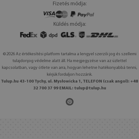
Fizetés módja:
Küldés módja:
©2026 Az értékesítési platform tartalma a lengyel szerzői jog és szellemi
tulajdonjog védelme alatt áll. Ha megjegyzése van az üzlettel
kapcsolatban, vagy ötlete van arra, hogyan lehetne hatékonyabbá tenni,
kérjük forduljon hozzánk.
Tulup.hu 43-100 Tychy, ul. Mysłowicka 1, TELEFON (csak angol): +48
32 700 37 99 EMAIL:
tulup@tulup.hu