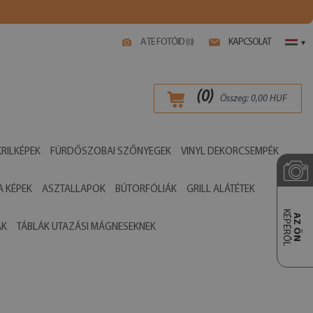
A TE FOTÓID (
)
KAPCSOLAT
0
▾
(
0
)
Összeg:
0,00
HUF
RILKÉPEK
FÜRDŐSZOBAI SZŐNYEGEK
VINYL DEKORCSEMPÉK
 KÉPEK
ASZTALLAPOK
BÚTORFÓLIÁK
GRILL ALÁTÉTEK
KÉPÉRŐL
AZ ÖN
ÁK
TÁBLÁK UTAZÁSI MÁGNESEKNEK