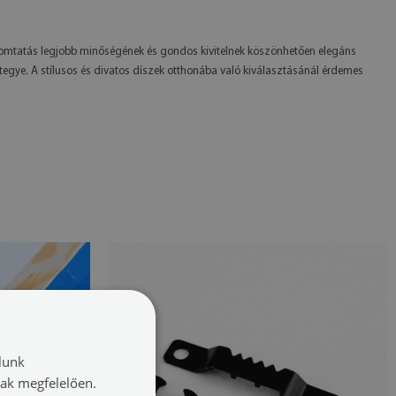
nyomtatás legjobb minőségének és gondos kivitelnek köszönhetően elegáns
tegye. A stílusos és divatos díszek otthonába való kiválasztásánál érdemes
lunk
nak megfelelően.