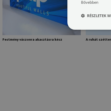
Bővebben
RÉSZLETEK M
Festmény vászonra akasztásra kész
A ruhát szétte