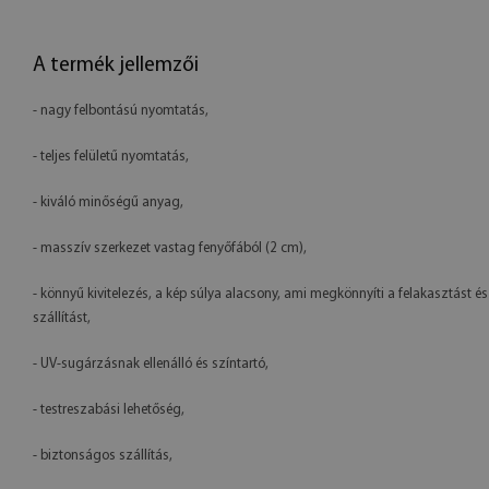
A termék jellemzői
- nagy felbontású nyomtatás,
- teljes felületű nyomtatás,
- kiváló minőségű anyag,
- masszív szerkezet vastag fenyőfából (2 cm),
- könnyű kivitelezés, a kép súlya alacsony, ami megkönnyíti a felakasztást és
szállítást,
- UV-sugárzásnak ellenálló és színtartó,
- testreszabási lehetőség,
- biztonságos szállítás,