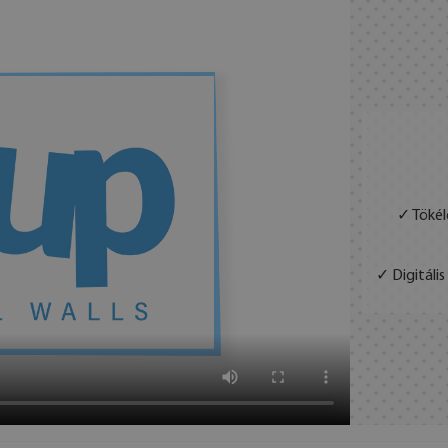
✓ Tökél
✓ Digitáli