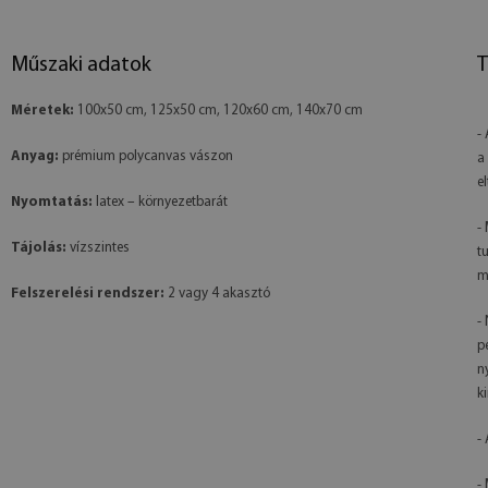
Műszaki adatok
T
Méretek:
100x50 cm, 125x50 cm, 120x60 cm, 140x70 cm
-
Anyag:
prémium polycanvas vászon
a
e
Nyomtatás:
latex – környezetbarát
-
Tájolás:
vízszintes
t
m
Felszerelési rendszer:
2 vagy 4 akasztó
-
p
n
k
-
-