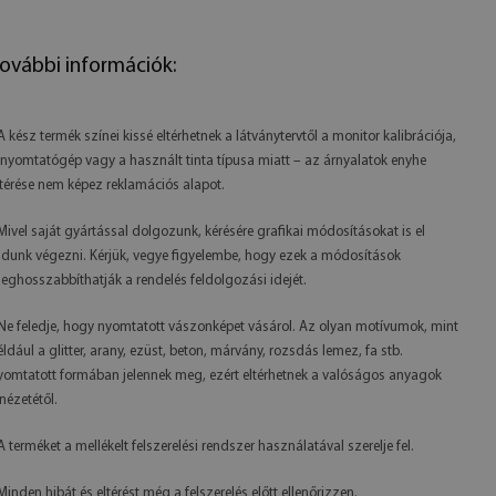
ovábbi információk:
 A kész termék színei kissé eltérhetnek a látványtervtől a monitor kalibrációja,
 nyomtatógép vagy a használt tinta típusa miatt – az árnyalatok enyhe
ltérése nem képez reklamációs alapot.
 Mivel saját gyártással dolgozunk, kérésére grafikai módosításokat is el
udunk végezni. Kérjük, vegye figyelembe, hogy ezek a módosítások
eghosszabbíthatják a rendelés feldolgozási idejét.
 Ne feledje, hogy nyomtatott vászonképet vásárol. Az olyan motívumok, mint
éldául a glitter, arany, ezüst, beton, márvány, rozsdás lemez, fa stb.
yomtatott formában jelennek meg, ezért eltérhetnek a valóságos anyagok
inézetétől.
 A terméket a mellékelt felszerelési rendszer használatával szerelje fel.
 Minden hibát és eltérést még a felszerelés előtt ellenőrizzen.