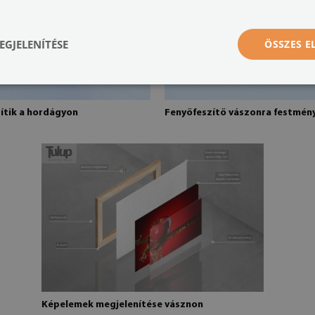
EGJELENÍTÉSE
ÖSSZES 
rítik a hordágyon
Fenyőfeszítő vászonra festmén
Képelemek megjelenítése vásznon