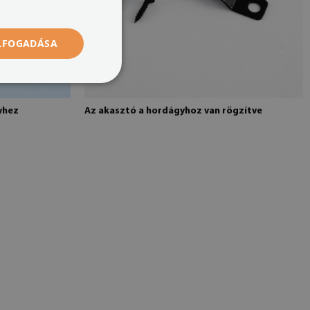
ELFOGADÁSA
yhez
Az akasztó a hordágyhoz van rögzítve