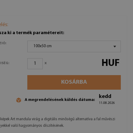
lés:
sza ki a termék paramétereit:
ZIÓ:
100x50 cm
HUF
x
ISÉG:
KOSÁRBA
kedd
A megrendelésének küldés dátuma:
11.08.2026
képek Art mandula virág a digitális minőségű alternatíva a fal művészi
yekkel való hagyományos díszítésének.