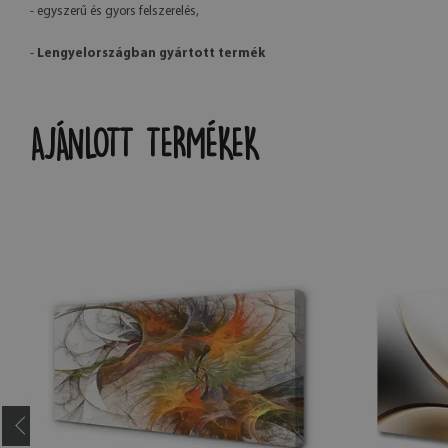
- egyszerű és gyors felszerelés,
-
Lengyelországban gyártott termék
AJÁNLOTT TERMÉKEK