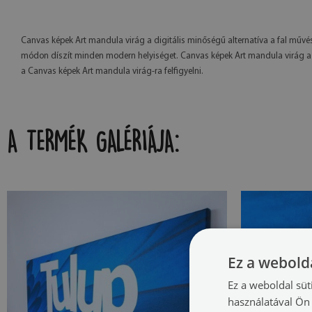
Canvas képek Art mandula virág a digitális minőségű alternatíva a fal műv
módon díszít minden modern helyiséget. Canvas képek Art mandula virág a sa
a Canvas képek Art mandula virág-ra felfigyelni.
A TERMÉK GALÉRIÁJA:
Ez a webolda
Ez a weboldal süt
használatával Ön 