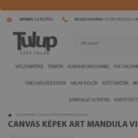
GYORS
SZÁLLÍTÁS
SEGÉLYVONAL
(CSAK ANGOL) +48
VÁSZONKÉPEK
TÜKRÖK
KONYHAI ÜVEG PANEL
PVC FALPAN
ÜVEG VÁGÓDESZKÁK
ABLAK ROLÓK
AJTÓ TAPÉTÁK
M
KANDALLÓ ALÁTÉTEK
KERETEZETT
/
VÁSZONKÉPEK
/
CANVAS KÉPEK ART MANDULA VIRÁG
CANVAS KÉPEK ART MANDULA V