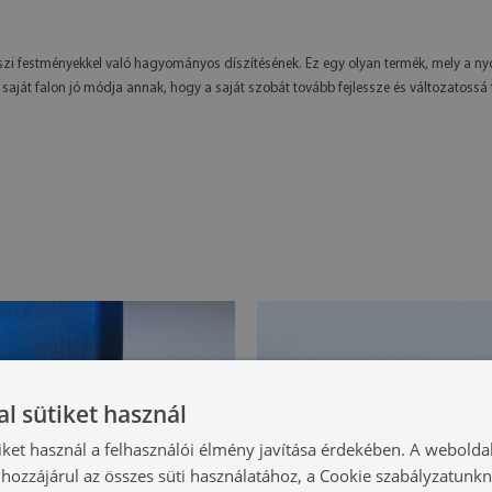
észi festményekkel való hagyományos díszítésének. Ez egy olyan termék, mely a 
ját falon jó módja annak, hogy a saját szobát tovább fejlessze és változatossá 
l sütiket használ
iket használ a felhasználói élmény javítása érdekében. A webolda
hozzájárul az összes süti használatához, a Cookie szabályzatunk