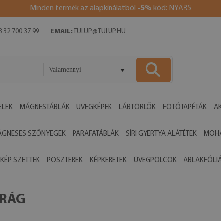
Minden termék az alapkínálatból
-5%
kód: NYAR5
 32 700 37 99
EMAIL:
TULUP@TULUP.HU
Valamennyi
ELEK
MÁGNESTÁBLÁK
ÜVEGKÉPEK
LÁBTÖRLŐK
FOTÓTAPÉTÁK
AK
ÁGNESES SZŐNYEGEK
PARAFATÁBLÁK
SÍRI GYERTYA ALÁTÉTEK
MOHA
 KÉP SZETTEK
POSZTEREK
KÉPKERETEK
ÜVEGPOLCOK
ABLAKFÓLI
IRÁG