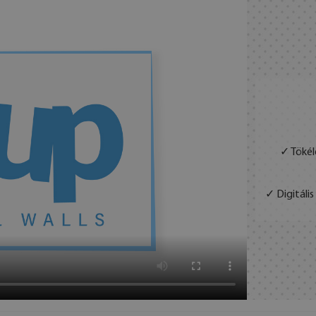
✓ Tökél
✓ Digitáli