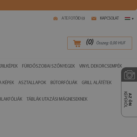
A TE FOTÓID (
)
KAPCSOLAT
0
▾
(
0
)
Összeg:
0,00
HUF
RILKÉPEK
FÜRDŐSZOBAI SZŐNYEGEK
VINYL DEKORCSEMPÉK
 KÉPEK
ASZTALLAPOK
BÚTORFÓLIÁK
GRILL ALÁTÉTEK
KÉPÉRŐL
AZ ÖN
BLAKFÓLIÁK
TÁBLÁK UTAZÁSI MÁGNESEKNEK