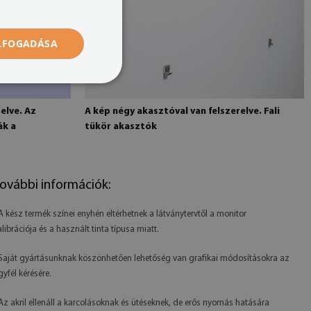
ELFOGADÁSA
elve. Az
A kép négy akasztóval van felszerelve. Fali
ák a
tükör akasztók
ovábbi információk:
 A kész termék színei enyhén eltérhetnek a látványtervtől a monitor
alibrációja és a használt tinta típusa miatt.
 Saját gyártásunknak köszönhetően lehetőség van grafikai módosításokra az
gyfél kérésére.
 Az akril ellenáll a karcolásoknak és ütéseknek, de erős nyomás hatására