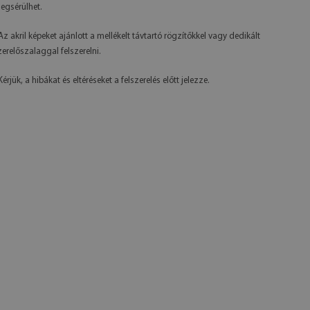
egsérülhet.
 Az akril képeket ajánlott a mellékelt távtartó rögzítőkkel vagy dedikált
zerelőszalaggal felszerelni.
Kérjük, a hibákat és eltéréseket a felszerelés előtt jelezze.