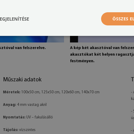
EGJELENÍTÉSE
ÖSSZES 
ztóval van felszerelve.
A kép két akasztóval van felszer
akasztókat két helyen ragasztj
festményen.
Műszaki adatok
T
Méretek:
100x50 cm, 125x50 cm, 120x60 cm, 140x70 cm
-
k
Anyag:
4 mm vastag akril
-
Nyomtatás:
UV – fakulásálló
ü
Tájolás:
vízszintes
-