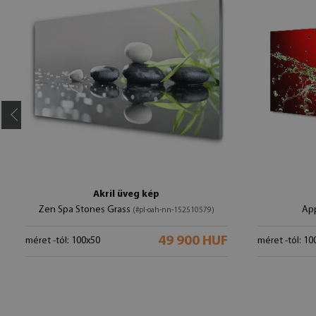
Akril üveg kép
Zen Spa Stones Grass
Ap
(#pl-oah-nn-152510579)
49 900 HUF
méret -tól: 100x50
méret -tól: 10