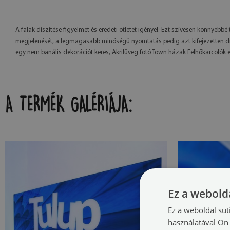
A falak díszítése figyelmet és eredeti ötletet igényel. Ezt szívesen könnye
megjelenését, a legmagasabb minőségű nyomtatás pedig azt kifejezetten dís
egy nem banális dekorációt keres, Akrilüveg fotó Town házak Felhőkarcolók egy
A TERMÉK GALÉRIÁJA:
Ez a webolda
Ez a weboldal süt
használatával Ön 