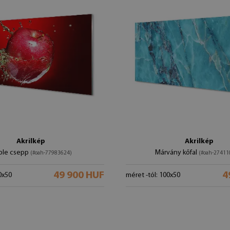
Akrilkép
Akrilkép
ple csepp
Márvány kőfal
(#oah-77983624)
(#oah-27411
49 900 HUF
4
0x50
méret -tól: 100x50