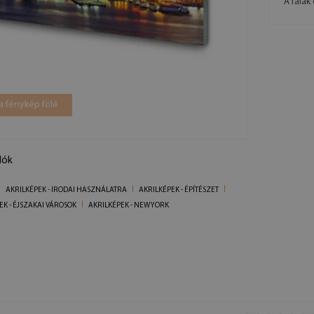
A falak 
a fénykép fölé
lók
AKRILKÉPEK - IRODAI HASZNÁLATRA
AKRILKÉPEK - ÉPÍTÉSZET
EK - ÉJSZAKAI VÁROSOK
AKRILKÉPEK - NEW YORK