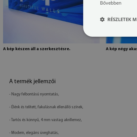
Bővebben
RÉSZLETEK M
A kép készen áll a szerkesztésre.
A kép négy akas
A termék jellemzői
- Nagy felbontású nyomtatás,
- Élénk és telített, fakulásnak ellenálló színek,
- Tartós és könnyű, 4 mm vastag akrillemez,
- Modern, elegáns üveghatás,