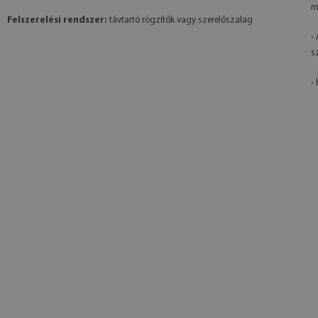
m
Felszerelési rendszer:
távtartó rögzítők vagy szerelőszalag
-
s
- 