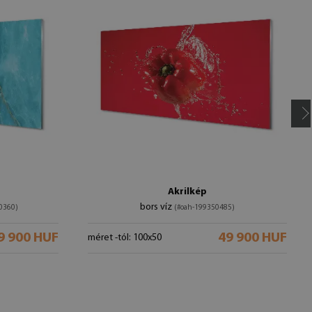
Akrilkép
bors víz
0360)
(#oah-199350485)
9 900 HUF
49 900 HUF
méret -tól: 100x50