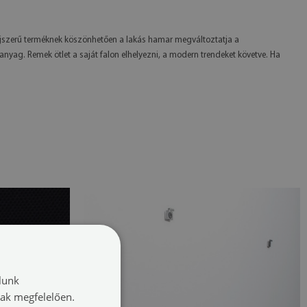
az újszerű terméknek köszönhetően a lakás hamar megváltoztatja a
ag. Remek ötlet a saját falon elhelyezni, a modern trendeket követve. Ha
lunk
nak megfelelően.