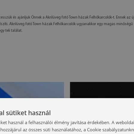
bbé tesszük és ajánljuk Önnek a Akrilüveg fotó Town házak Felhőkarcolók-t. Ennek 
zíti. Akrilüveg fotó Town házak Felhőkarcolók ugyanakkor egy magas minőségű any
 teli találat.
l sütiket használ
iket használ a felhasználói élmény javítása érdekében. A webolda
hozzájárul az összes süti használatához, a Cookie szabályzatunk