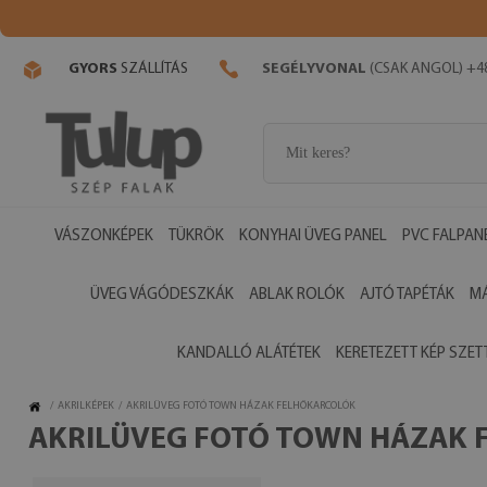
GYORS
SZÁLLÍTÁS
SEGÉLYVONAL
(CSAK ANGOL) +48
VÁSZONKÉPEK
TÜKRÖK
KONYHAI ÜVEG PANEL
PVC FALPAN
ÜVEG VÁGÓDESZKÁK
ABLAK ROLÓK
AJTÓ TAPÉTÁK
M
KANDALLÓ ALÁTÉTEK
KERETEZETT KÉP SZET
/
AKRILKÉPEK
/
AKRILÜVEG FOTÓ TOWN HÁZAK FELHŐKARCOLÓK
AKRILÜVEG FOTÓ TOWN HÁZAK