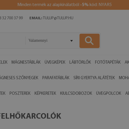
Minden termék az alapkínálatból
-5%
kód: NYAR5
 32 700 37 99
EMAIL:
TULUP@TULUP.HU
Valamennyi
ELEK
MÁGNESTÁBLÁK
ÜVEGKÉPEK
LÁBTÖRLŐK
FOTÓTAPÉTÁK
AK
ÁGNESES SZŐNYEGEK
PARAFATÁBLÁK
SÍRI GYERTYA ALÁTÉTEK
MOHA
TEK
POSZTEREK
KÉPKERETEK
KIULCSDOBOZOK
ÜVEGPOLCOK
A
 FELHŐKARCOLÓK