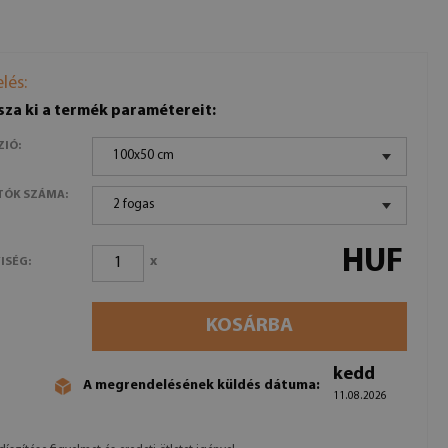
lés:
sza ki a termék paramétereit:
ZIÓ:
100x50 cm
TÓK SZÁMA:
2 fogas
HUF
x
ISÉG:
KOSÁRBA
kedd
A megrendelésének küldés dátuma:
11.08.2026