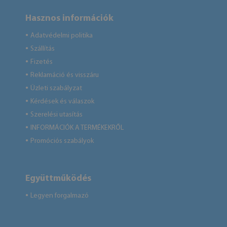
Hasznos információk
Adatvédelmi politika
●
Szállítás
●
Fizetés
●
Reklamáció és visszáru
●
Üzleti szabályzat
●
Kérdések és válaszok
●
Szerelési utasítás
●
INFORMÁCIÓK A TERMÉKEKRŐL
●
Promóciós szabályok
●
Együttműködés
Legyen forgalmazó
●