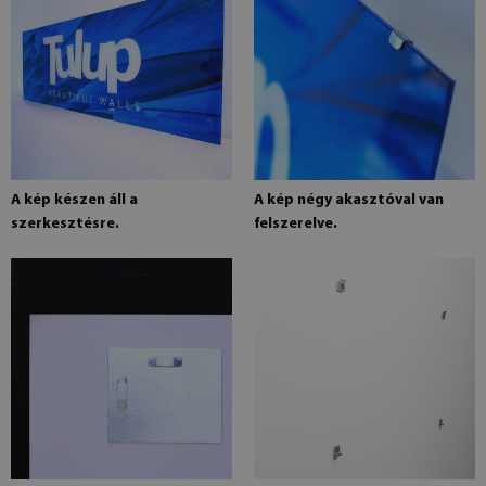
A kép készen áll a
A kép négy akasztóval van
szerkesztésre.
felszerelve.