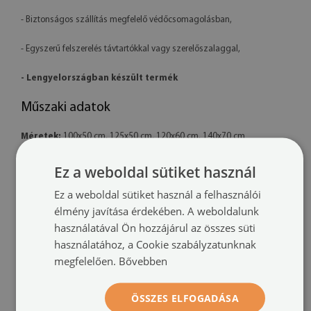
- Biztonságos szállítás megfelelő védőcsomagolásban,
- Egyszerű felszerelés távtartókkal vagy szerelőszalaggal,
- Lengyelországban készült termék
Műszaki adatok
Méretek:
100x50 cm, 125x50 cm, 120x60 cm, 140x70 cm
Anyag:
4 mm vastag akril
Ez a weboldal sütiket használ
Ez a weboldal sütiket használ a felhasználói
Nyomtatás:
UV – fakulásálló
élmény javítása érdekében. A weboldalunk
Tájolás:
vízszintes
használatával Ön hozzájárul az összes süti
használatához, a Cookie szabályzatunknak
Felszerelési rendszer:
távtartó rögzítők vagy szerelőszalag
megfelelően.
Bővebben
További információk:
ÖSSZES ELFOGADÁSA