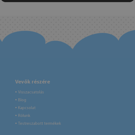
Vevők részére
Visszacsatolás
●
Blog
●
Kapcsolat
●
Rólunk
●
Testreszabott termékek
●