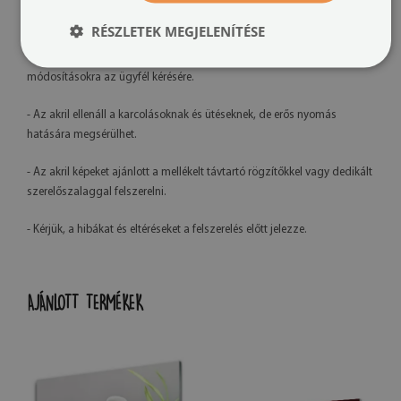
- A kész termék színei enyhén eltérhetnek a látványtervtől a monitor
kalibrációja és a használt tinta típusa miatt.
RÉSZLETEK MEGJELENÍTÉSE
- Saját gyártásunknak köszönhetően lehetőség van grafikai
módosításokra az ügyfél kérésére.
- Az akril ellenáll a karcolásoknak és ütéseknek, de erős nyomás
hatására megsérülhet.
- Az akril képeket ajánlott a mellékelt távtartó rögzítőkkel vagy dedikált
szerelőszalaggal felszerelni.
- Kérjük, a hibákat és eltéréseket a felszerelés előtt jelezze.
AJÁNLOTT TERMÉKEK