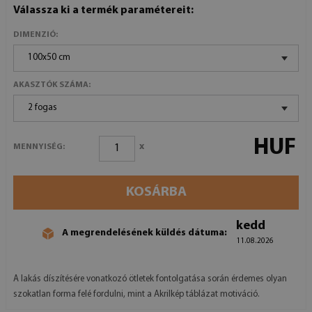
Válassza ki a termék paramétereit:
DIMENZIÓ:
100x50 cm
AKASZTÓK SZÁMA:
2 fogas
HUF
x
MENNYISÉG:
KOSÁRBA
kedd
A megrendelésének küldés dátuma:
11.08.2026
A lakás díszítésére vonatkozó ötletek fontolgatása során érdemes olyan
szokatlan forma felé fordulni, mint a Akrilkép táblázat motiváció.