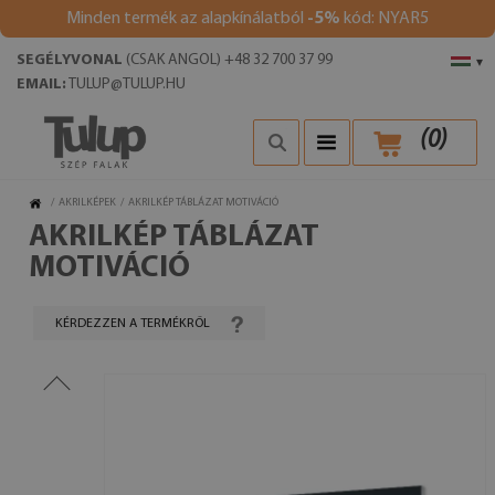
Minden termék az alapkínálatból
-5%
kód: NYAR5
SEGÉLYVONAL
(CSAK ANGOL) +48 32 700 37 99
▾
EMAIL:
TULUP@TULUP.HU
(
0
)
/
AKRILKÉPEK
/
AKRILKÉP TÁBLÁZAT MOTIVÁCIÓ
AKRILKÉP TÁBLÁZAT
MOTIVÁCIÓ
KÉRDEZZEN A TERMÉKRŐL