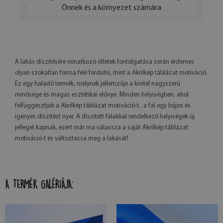
Önnek és a környezet számára
A lakás díszítésére vonatkozó ötletek fontolgatása során érdemes
olyan szokatlan forma felé fordulni, mint a Akrilkép táblázat motiváció.
Ez egy haladó termék, melynek jellemzője a kivitel nagyszerű
minősége és magas esztétikai előnye. Minden helyiségben, ahol
felfüggesztjük a Akrilkép táblázat motiváció-t, a fal egy bájos és
igényes díszítést nyer. A díszített falakkal rendelkező helyiségek új
jelleget kapnak, ezért már ma válassza a saját Akrilkép táblázat
motiváció-t és változtassa meg a lakását!
A TERMÉK GALÉRIÁJA: