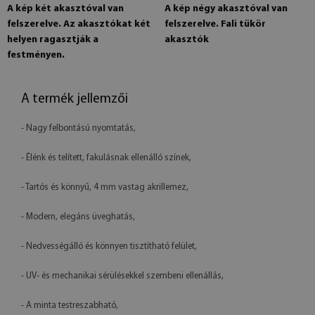
A kép két akasztóval van
A kép négy akasztóval van
felszerelve. Az akasztókat két
felszerelve. Fali tükör
helyen ragasztják a
akasztók
festményen.
A termék jellemzői
- Nagy felbontású nyomtatás,
- Élénk és telített, fakulásnak ellenálló színek,
- Tartós és könnyű, 4 mm vastag akrillemez,
- Modern, elegáns üveghatás,
- Nedvességálló és könnyen tisztítható felület,
- UV- és mechanikai sérülésekkel szembeni ellenállás,
- A minta testreszabható,