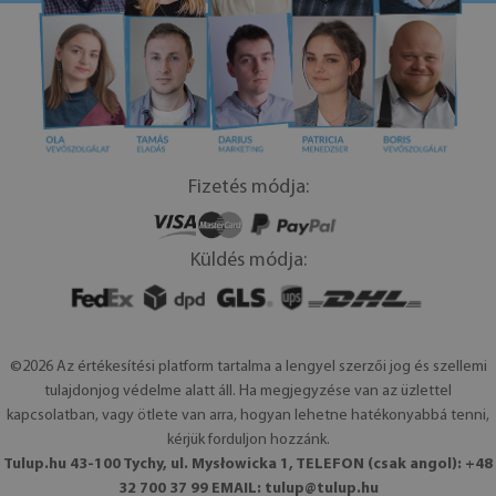
Fizetés módja:
Küldés módja:
©2026 Az értékesítési platform tartalma a lengyel szerzői jog és szellemi
tulajdonjog védelme alatt áll. Ha megjegyzése van az üzlettel
kapcsolatban, vagy ötlete van arra, hogyan lehetne hatékonyabbá tenni,
kérjük forduljon hozzánk.
Tulup.hu 43-100 Tychy, ul. Mysłowicka 1, TELEFON (csak angol): +48
32 700 37 99 EMAIL:
tulup@tulup.hu