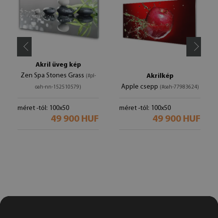
Akril üveg kép
Zen Spa Stones Grass
Akrilkép
(#pl-
Apple csepp
oah-nn-152510579)
(#oah-77983624)
méret -tól: 100x50
méret -tól: 100x50
49 900 HUF
49 900 HUF