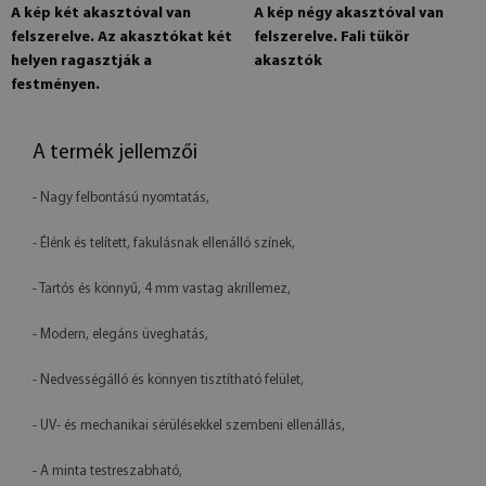
A kép két akasztóval van
A kép négy akasztóval van
felszerelve. Az akasztókat két
felszerelve. Fali tükör
helyen ragasztják a
akasztók
festményen.
A termék jellemzői
- Nagy felbontású nyomtatás,
- Élénk és telített, fakulásnak ellenálló színek,
- Tartós és könnyű, 4 mm vastag akrillemez,
- Modern, elegáns üveghatás,
- Nedvességálló és könnyen tisztítható felület,
- UV- és mechanikai sérülésekkel szembeni ellenállás,
- A minta testreszabható,