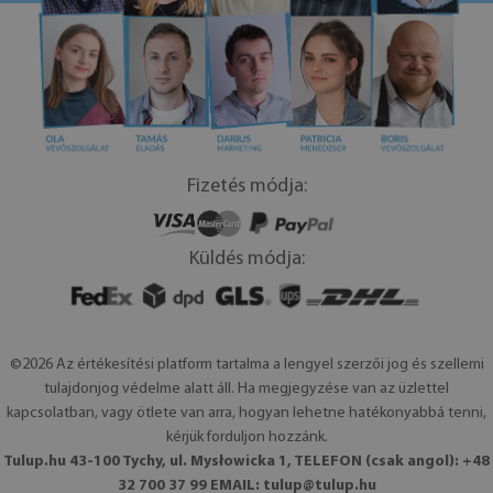
Fizetés módja:
Küldés módja:
©2026 Az értékesítési platform tartalma a lengyel szerzői jog és szellemi
tulajdonjog védelme alatt áll. Ha megjegyzése van az üzlettel
kapcsolatban, vagy ötlete van arra, hogyan lehetne hatékonyabbá tenni,
kérjük forduljon hozzánk.
Tulup.hu 43-100 Tychy, ul. Mysłowicka 1, TELEFON (csak angol): +48
32 700 37 99 EMAIL:
tulup@tulup.hu