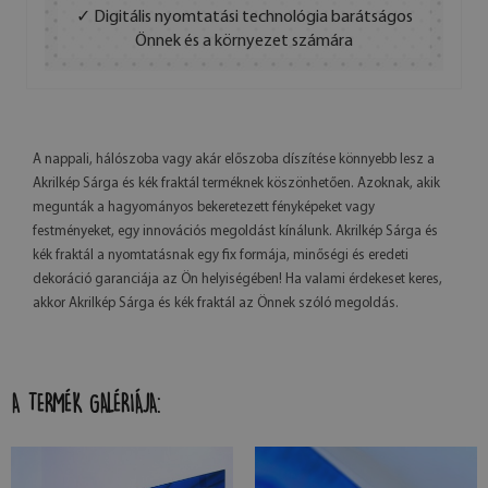
✓ Digitális nyomtatási technológia barátságos
Önnek és a környezet számára
A nappali, hálószoba vagy akár előszoba díszítése könnyebb lesz a
Akrilkép Sárga és kék fraktál terméknek köszönhetően. Azoknak, akik
megunták a hagyományos bekeretezett fényképeket vagy
festményeket, egy innovációs megoldást kínálunk. Akrilkép Sárga és
kék fraktál a nyomtatásnak egy fix formája, minőségi és eredeti
dekoráció garanciája az Ön helyiségében! Ha valami érdekeset keres,
akkor Akrilkép Sárga és kék fraktál az Önnek szóló megoldás.
A TERMÉK GALÉRIÁJA: