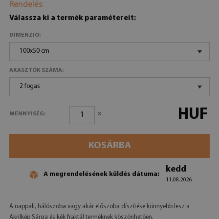
Rendelés:
Válassza ki a termék paramétereit:
DIMENZIÓ:
100x50 cm
AKASZTÓK SZÁMA:
2 fogas
HUF
x
MENNYISÉG:
KOSÁRBA
kedd
A megrendelésének küldés dátuma:
11.08.2026
A nappali, hálószoba vagy akár előszoba díszítése könnyebb lesz a
Akrilkép Sárga és kék fraktál terméknek köszönhetően.