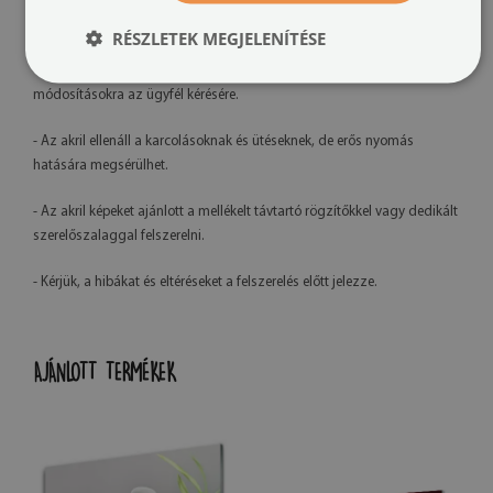
- A kész termék színei enyhén eltérhetnek a látványtervtől a monitor
kalibrációja és a használt tinta típusa miatt.
RÉSZLETEK MEGJELENÍTÉSE
- Saját gyártásunknak köszönhetően lehetőség van grafikai
módosításokra az ügyfél kérésére.
- Az akril ellenáll a karcolásoknak és ütéseknek, de erős nyomás
hatására megsérülhet.
- Az akril képeket ajánlott a mellékelt távtartó rögzítőkkel vagy dedikált
szerelőszalaggal felszerelni.
- Kérjük, a hibákat és eltéréseket a felszerelés előtt jelezze.
AJÁNLOTT TERMÉKEK