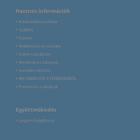
Hasznos információk
Adatvédelmi politika
●
Szállítás
●
Fizetés
●
Reklamáció és visszáru
●
Üzleti szabályzat
●
Kérdések és válaszok
●
Szerelési utasítás
●
INFORMÁCIÓK A TERMÉKEKRŐL
●
Promóciós szabályok
●
Együttműködés
Legyen forgalmazó
●