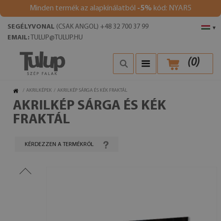
Minden termék az alapkínálatból
-5%
kód: NYAR5
SEGÉLYVONAL
(CSAK ANGOL) +48 32 700 37 99
▾
EMAIL:
TULUP@TULUP.HU
(
0
)
/
AKRILKÉPEK
/
AKRILKÉP SÁRGA ÉS KÉK FRAKTÁL
AKRILKÉP SÁRGA ÉS KÉK
FRAKTÁL
KÉRDEZZEN A TERMÉKRŐL