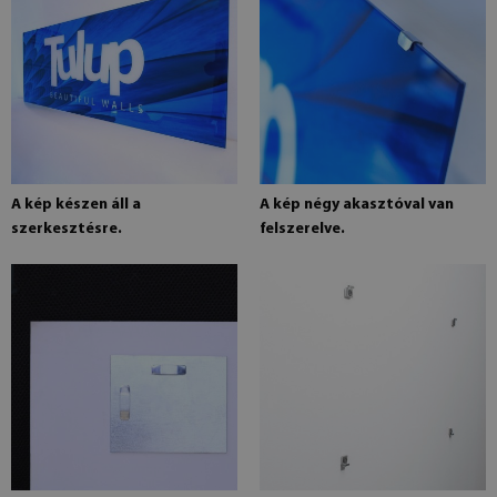
A kép készen áll a
A kép négy akasztóval van
szerkesztésre.
felszerelve.