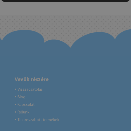
Vevők részére
Visszacsatolás
●
Blog
●
Kapcsolat
●
Rólunk
●
Testreszabott termékek
●