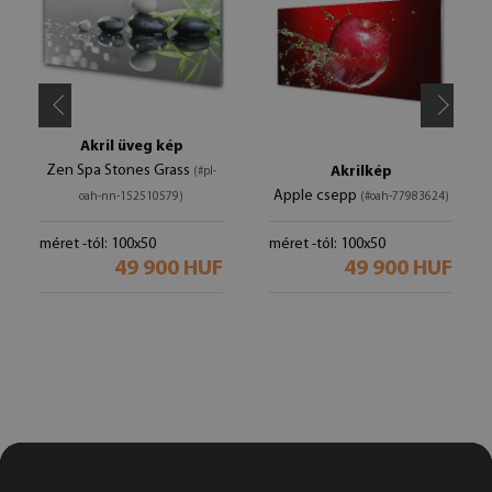
Akril üveg kép
Zen Spa Stones Grass
Akrilkép
(#pl-
Apple csepp
oah-nn-152510579)
(#oah-77983624)
méret -tól: 100x50
méret -tól: 100x50
49 900 HUF
49 900 HUF