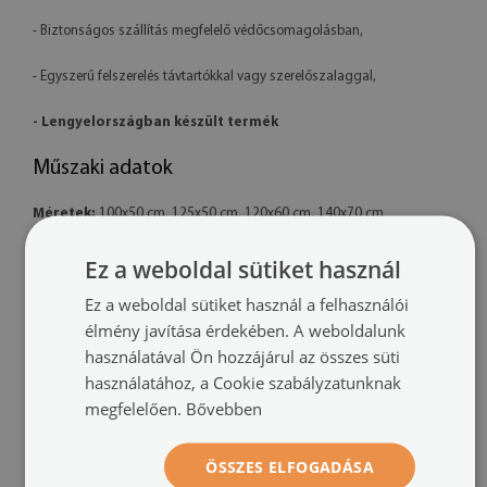
- Biztonságos szállítás megfelelő védőcsomagolásban,
- Egyszerű felszerelés távtartókkal vagy szerelőszalaggal,
- Lengyelországban készült termék
Műszaki adatok
Méretek:
100x50 cm, 125x50 cm, 120x60 cm, 140x70 cm
Anyag:
4 mm vastag akril
Ez a weboldal sütiket használ
Ez a weboldal sütiket használ a felhasználói
Nyomtatás:
UV – fakulásálló
élmény javítása érdekében. A weboldalunk
Tájolás:
vízszintes
használatával Ön hozzájárul az összes süti
használatához, a Cookie szabályzatunknak
Felszerelési rendszer:
távtartó rögzítők vagy szerelőszalag
megfelelően.
Bővebben
További információk:
ÖSSZES ELFOGADÁSA