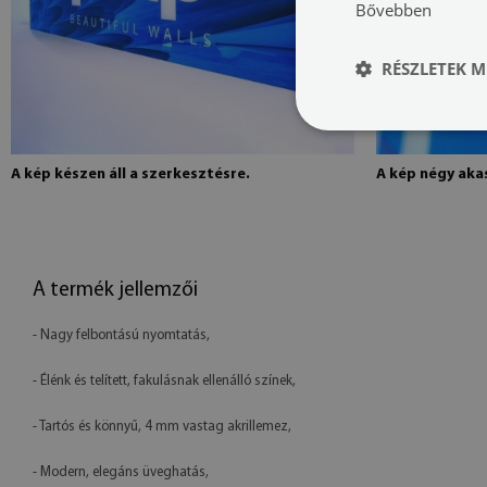
Bővebben
RÉSZLETEK M
A kép készen áll a szerkesztésre.
A kép négy akas
A termék jellemzői
- Nagy felbontású nyomtatás,
- Élénk és telített, fakulásnak ellenálló színek,
- Tartós és könnyű, 4 mm vastag akrillemez,
- Modern, elegáns üveghatás,