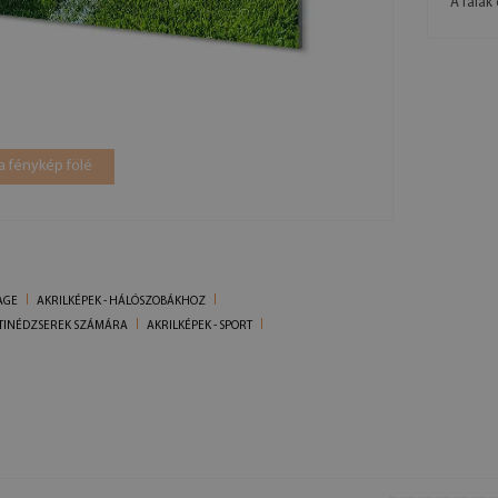
A falak 
a fénykép fölé
AGE
AKRILKÉPEK - HÁLÓSZOBÁKHOZ
- TINÉDZSEREK SZÁMÁRA
AKRILKÉPEK - SPORT