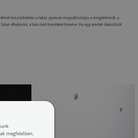
erméknek köszönhetően a lakás gyorsan megváltoztatja a megjelenését, a
on elhelyezni, a korszerű trendeket követve. Ha egy eredeti dekorációt
lunk
nak megfelelően.