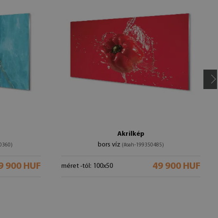
Akrilkép
bors víz
0360)
(#oah-199350485)
9 900 HUF
49 900 HUF
méret -tól: 100x50