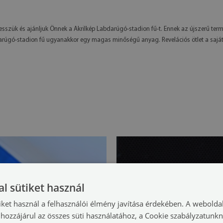
é tesszük és ajánljuk Önnek a Akrilkép Labdarúgó-stadion fű-t. Ennek az újszerű t
úgó-stadion fű ugyanakkor egy magas minőségű anyag. Revelációs ötlet a saját fal
l sütiket használ
iket használ a felhasználói élmény javítása érdekében. A webolda
hozzájárul az összes süti használatához, a Cookie szabályzatunk