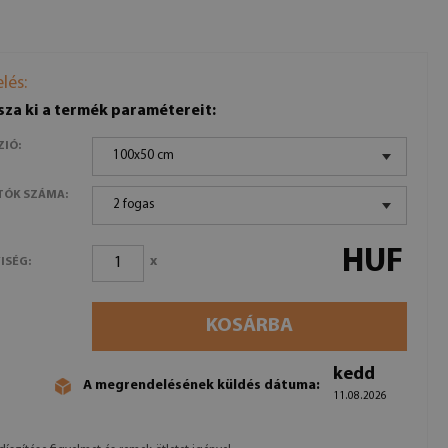
lés:
sza ki a termék paramétereit:
ZIÓ:
100x50 cm
TÓK SZÁMA:
2 fogas
HUF
x
ISÉG:
KOSÁRBA
kedd
A megrendelésének küldés dátuma:
11.08.2026