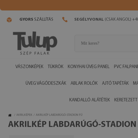
GYORS
SZÁLLÍTÁS
SEGÉLYVONAL
(CSAK ANGOL) +48
VÁSZONKÉPEK
TÜKRÖK
KONYHAI ÜVEG PANEL
PVC FALPAN
ÜVEG VÁGÓDESZKÁK
ABLAK ROLÓK
AJTÓ TAPÉTÁK
M
KANDALLÓ ALÁTÉTEK
KERETEZETT
/
AKRILKÉPEK
/
AKRILKÉP LABDARÚGÓ-STADION FŰ
AKRILKÉP LABDARÚGÓ-STADION