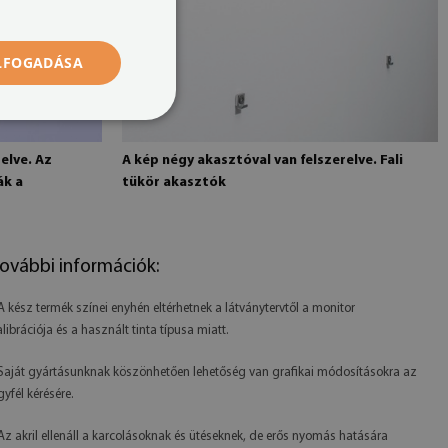
ELFOGADÁSA
elve. Az
A kép négy akasztóval van felszerelve. Fali
ák a
tükör akasztók
ovábbi információk:
 A kész termék színei enyhén eltérhetnek a látványtervtől a monitor
alibrációja és a használt tinta típusa miatt.
 Saját gyártásunknak köszönhetően lehetőség van grafikai módosításokra az
gyfél kérésére.
 Az akril ellenáll a karcolásoknak és ütéseknek, de erős nyomás hatására