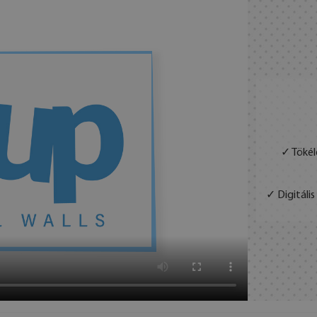
✓ Tökél
✓ Digitáli