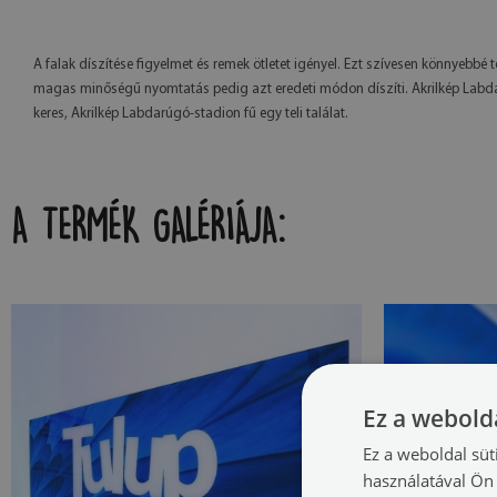
A falak díszítése figyelmet és remek ötletet igényel. Ezt szívesen könnyebb
magas minőségű nyomtatás pedig azt eredeti módon díszíti. Akrilkép Labdar
keres, Akrilkép Labdarúgó-stadion fű egy teli találat.
A TERMÉK GALÉRIÁJA:
Ez a webolda
Ez a weboldal süt
használatával Ön 