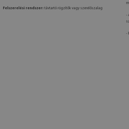
m
Felszerelési rendszer:
távtartó rögzítők vagy szerelőszalag
-
s
- 