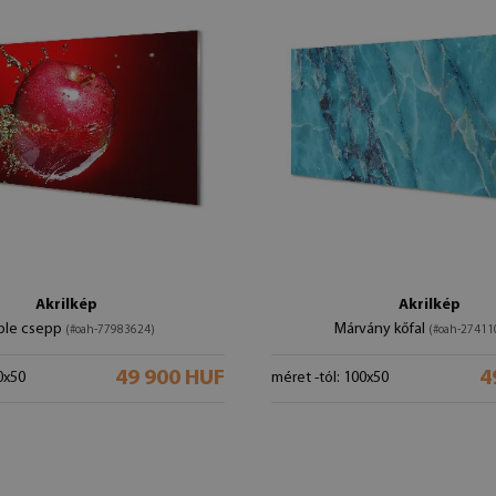
Akrilkép
Akrilkép
ple csepp
Márvány kőfal
(#oah-77983624)
(#oah-27411
49 900 HUF
4
0x50
méret -tól: 100x50