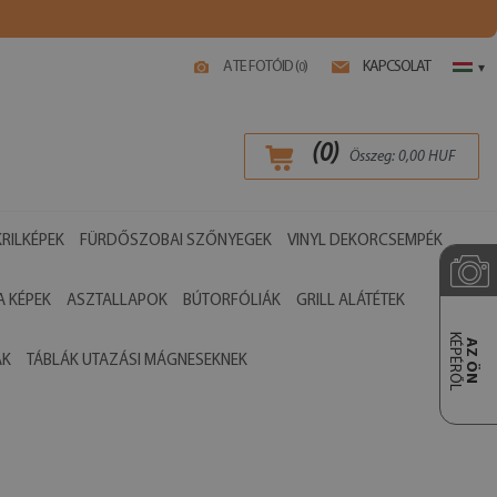
A TE FOTÓID (
)
KAPCSOLAT
0
▾
(
0
)
Összeg:
0,00
HUF
RILKÉPEK
FÜRDŐSZOBAI SZŐNYEGEK
VINYL DEKORCSEMPÉK
 KÉPEK
ASZTALLAPOK
BÚTORFÓLIÁK
GRILL ALÁTÉTEK
KÉPÉRŐL
AZ ÖN
ÁK
TÁBLÁK UTAZÁSI MÁGNESEKNEK