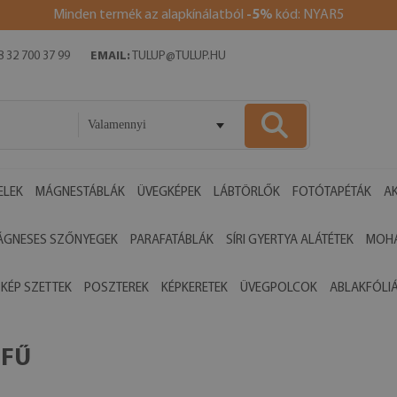
Minden termék az alapkínálatból
-5%
kód: NYAR5
 32 700 37 99
EMAIL:
TULUP@TULUP.HU
Valamennyi
ELEK
MÁGNESTÁBLÁK
ÜVEGKÉPEK
LÁBTÖRLŐK
FOTÓTAPÉTÁK
AK
ÁGNESES SZŐNYEGEK
PARAFATÁBLÁK
SÍRI GYERTYA ALÁTÉTEK
MOHA
 KÉP SZETTEK
POSZTEREK
KÉPKERETEK
ÜVEGPOLCOK
ABLAKFÓLI
 FŰ