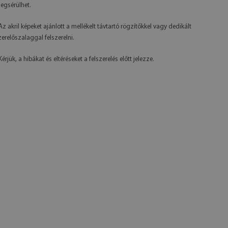
egsérülhet.
 Az akril képeket ajánlott a mellékelt távtartó rögzítőkkel vagy dedikált
zerelőszalaggal felszerelni.
Kérjük, a hibákat és eltéréseket a felszerelés előtt jelezze.