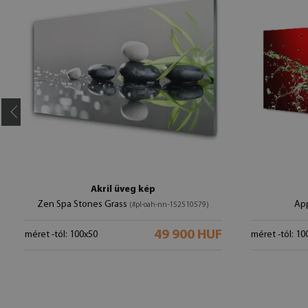
Akril üveg kép
Zen Spa Stones Grass
Ap
(#pl-oah-nn-152510579)
49 900 HUF
méret -tól: 100x50
méret -tól: 10