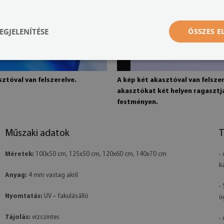
EGJELENÍTÉSE
ÖSSZES 
ztóval van felszerelve.
A kép két akasztóval van felszer
akasztókat két helyen ragasztj
festményen.
Műszaki adatok
T
Méretek:
100x50 cm, 125x50 cm, 120x60 cm, 140x70 cm
-
k
Anyag:
4 mm vastag akril
-
Nyomtatás:
UV – fakulásálló
ü
Tájolás:
vízszintes
-