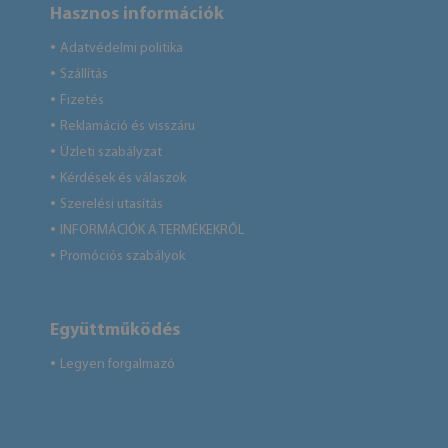
Hasznos információk
Adatvédelmi politika
●
Szállítás
●
Fizetés
●
Reklamáció és visszáru
●
Üzleti szabályzat
●
Kérdések és válaszok
●
Szerelési utasítás
●
INFORMÁCIÓK A TERMÉKEKRŐL
●
Promóciós szabályok
●
Együttműködés
Legyen forgalmazó
●