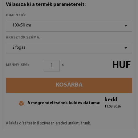
Válassza ki a termék paramétereit:
DIMENZIÓ:
100x50 cm
AKASZTÓK SZÁMA:
2 fogas
HUF
x
MENNYISÉG:
KOSÁRBA
kedd
A megrendelésének küldés dátuma:
11.08.2026
A lakás díszítésénél szívesen eredeti utakat járunk.