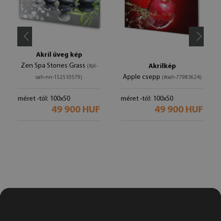
Akril üveg kép
Zen Spa Stones Grass
Akrilkép
(#pl-
Apple csepp
oah-nn-152510579)
(#oah-77983624)
méret -tól: 100x50
méret -tól: 100x50
49 900 HUF
49 900 HUF