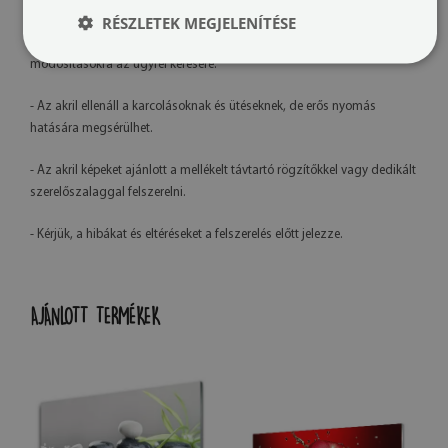
kalibrációja és a használt tinta típusa miatt.
RÉSZLETEK MEGJELENÍTÉSE
- Saját gyártásunknak köszönhetően lehetőség van grafikai
módosításokra az ügyfél kérésére.
- Az akril ellenáll a karcolásoknak és ütéseknek, de erős nyomás
hatására megsérülhet.
- Az akril képeket ajánlott a mellékelt távtartó rögzítőkkel vagy dedikált
szerelőszalaggal felszerelni.
- Kérjük, a hibákat és eltéréseket a felszerelés előtt jelezze.
AJÁNLOTT TERMÉKEK