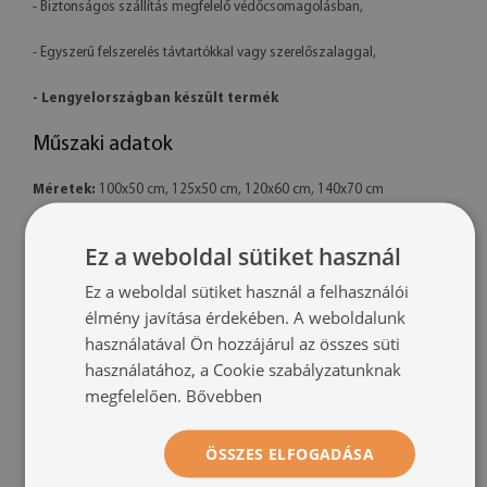
- Biztonságos szállítás megfelelő védőcsomagolásban,
- Egyszerű felszerelés távtartókkal vagy szerelőszalaggal,
- Lengyelországban készült termék
Műszaki adatok
Méretek:
100x50 cm, 125x50 cm, 120x60 cm, 140x70 cm
Anyag:
4 mm vastag akril
Ez a weboldal sütiket használ
Nyomtatás:
UV – fakulásálló
Ez a weboldal sütiket használ a felhasználói
élmény javítása érdekében. A weboldalunk
Tájolás:
vízszintes
használatával Ön hozzájárul az összes süti
használatához, a Cookie szabályzatunknak
Felszerelési rendszer:
távtartó rögzítők vagy szerelőszalag
megfelelően.
Bővebben
További információk:
ÖSSZES ELFOGADÁSA
- A kész termék színei enyhén eltérhetnek a látványtervtől a monitor