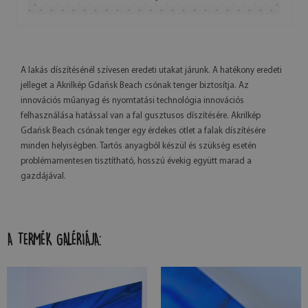
A lakás díszítésénél szívesen eredeti utakat járunk. A hatékony eredeti
jelleget a Akrilkép Gdańsk Beach csónak tenger biztosítja. Az
innovációs műanyag és nyomtatási technológia innovációs
felhasználása hatással van a fal gusztusos díszítésére. Akrilkép
Gdańsk Beach csónak tenger egy érdekes ötlet a falak díszítésére
minden helyiségben. Tartós anyagból készül és szükség esetén
problémamentesen tisztítható, hosszú évekig együtt marad a
gazdájával.
A TERMÉK GALÉRIÁJA: