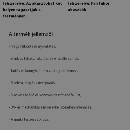
felszerelve. Az akasztókat két
felszerelve. Fali tükör
helyen ragasztják a
akasztók
festményen.
A termék jellemzői
- Nagy felbontású nyomtatás,
- Élénk és telített, fakulásnak ellenálló színek,
- Tartós és könnyű, 4 mm vastag akrillemez,
- Modern, elegáns üveghatás,
- Nedvességálló és könnyen tisztítható felület,
- UV- és mechanikai sérülésekkel szembeni ellenállás,
- A minta testreszabható,