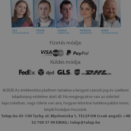
Fizetés módja:
Küldés módja:
©2026 Az értékesítési platform tartalma a lengyel szerzői jog és szellemi
tulajdonjog védelme alatt áll. Ha megjegyzése van az üzlettel
kapcsolatban, vagy ötlete van arra, hogyan lehetne hatékonyabbá tenni,
kérjük forduljon hozzánk.
Tulup.hu 43-100 Tychy, ul. Mysłowicka 1, TELEFON (csak angol): +48
32 700 37 99 EMAIL:
tulup@tulup.hu