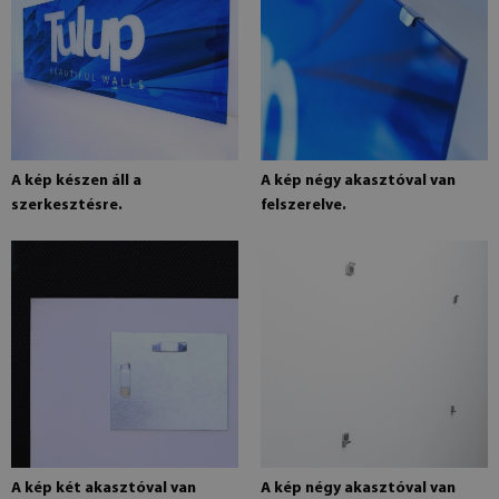
A kép készen áll a
A kép négy akasztóval van
szerkesztésre.
felszerelve.
A kép két akasztóval van
A kép négy akasztóval van