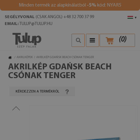
Minden termék az alapkínálatból
-5%
kód: NYAR5
SEGÉLYVONAL
(CSAK ANGOL) +48 32 700 37 99
▾
EMAIL:
TULUP@TULUP.HU
(
0
)
/
AKRILKÉPEK
/
AKRILKÉP GDAŃSK BEACH CSÓNAK TENGER
AKRILKÉP GDAŃSK BEACH
CSÓNAK TENGER
KÉRDEZZEN A TERMÉKRŐL