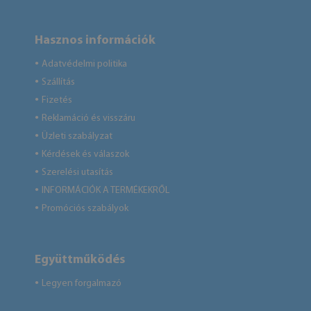
Hasznos információk
Adatvédelmi politika
●
Szállítás
●
Fizetés
●
Reklamáció és visszáru
●
Üzleti szabályzat
●
Kérdések és válaszok
●
Szerelési utasítás
●
INFORMÁCIÓK A TERMÉKEKRŐL
●
Promóciós szabályok
●
Együttműködés
Legyen forgalmazó
●