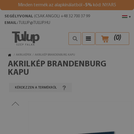
Minden termék az alapkínálatból
-5%
kód: NYAR5
SEGÉLYVONAL
(CSAK ANGOL) +48 32 700 37 99
▾
EMAIL:
TULUP@TULUP.HU
(
0
)
/
AKRILKÉPEK
/
AKRILKÉP BRANDENBURG KAPU
AKRILKÉP BRANDENBURG
KAPU
KÉRDEZZEN A TERMÉKRŐL