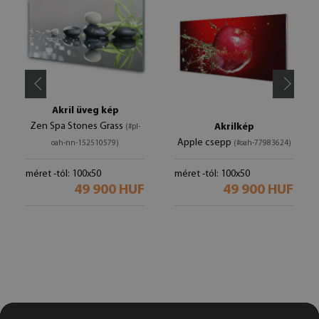
Akril üveg kép
Zen Spa Stones Grass
Akrilkép
(#pl-
Apple csepp
oah-nn-152510579)
(#oah-77983624)
méret -tól: 100x50
méret -tól: 100x50
49 900 HUF
49 900 HUF