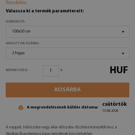
Rendelés:
Válassza ki a termék paramétereit:
DIMENZIÓ:
100x50 cm
AKASZTÓK SZÁMA:
2 fogas
HUF
x
MENNYISÉG:
KOSÁRBA
csütörtök
A megrendelésének küldés dátuma:
13.08.2026
A nappali, hálószoba vagy akár előszoba díszítése könnyebb lesz a
Akrilkép Brandenburg kapu terméknek köszönhetően.