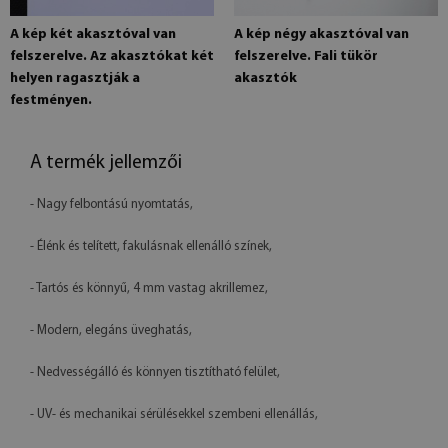
A kép két akasztóval van
A kép négy akasztóval van
felszerelve. Az akasztókat két
felszerelve. Fali tükör
helyen ragasztják a
akasztók
festményen.
A termék jellemzői
- Nagy felbontású nyomtatás,
- Élénk és telített, fakulásnak ellenálló színek,
- Tartós és könnyű, 4 mm vastag akrillemez,
- Modern, elegáns üveghatás,
- Nedvességálló és könnyen tisztítható felület,
- UV- és mechanikai sérülésekkel szembeni ellenállás,