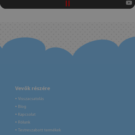
Vevők részére
Visszacsatolás
●
Blog
●
Kapcsolat
●
Rólunk
●
Testreszabott termékek
●