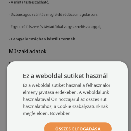
- A minta testreszabható,
- Biztonságos szállítás megfelelő védőcsomagolásban,
- Egyszerű felszerelés távtartókkal vagy szerelőszalaggal,
- Lengyelországban készült termék
Műszaki adatok
Méretek:
100x50 cm, 125x50 cm, 120x60 cm, 140x70 cm
Ez a weboldal sütiket használ
Anyag:
4 mm vastag akril
Ez a weboldal sütiket használ a felhasználói
Nyomtatás:
UV – fakulásálló
élmény javítása érdekében. A weboldalunk
használatával Ön hozzájárul az összes süti
Tájolás:
vízszintes
használatához, a Cookie szabályzatunknak
megfelelően.
Bővebben
Felszerelési rendszer:
távtartó rögzítők vagy szerelőszalag
További információk:
ÖSSZES ELFOGADÁSA