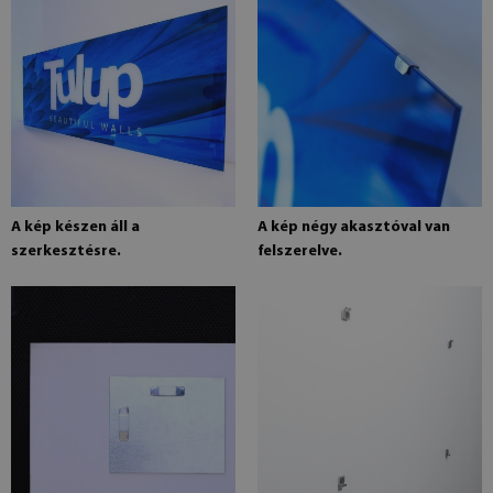
A kép készen áll a
A kép négy akasztóval van
szerkesztésre.
felszerelve.