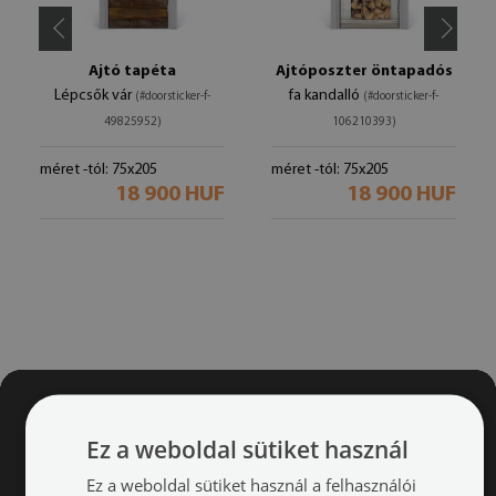
Ajtó tapéta
Ajtóposzter öntapadós
Lépcsők vár
fa kandalló
(#doorsticker-f-
(#doorsticker-f-
49825952)
106210393)
méret -tól: 75x205
méret -tól: 75x205
18 900 HUF
18 900 HUF
Ez a weboldal sütiket használ
Ez a weboldal sütiket használ a felhasználói