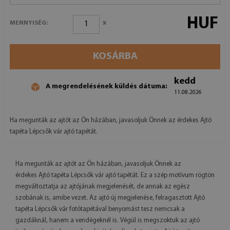
HUF
x
MENNYISÉG:
KOSÁRBA
kedd
A megrendelésének küldés dátuma:
11.08.2026
Ha megunták az ajtót az Ön házában, javasoljuk Önnek az érdekes Ajtó
tapéta Lépcsők vár ajtó tapétát.
Ha megunták az ajtót az Ön házában, javasoljuk Önnek az
érdekes Ajtó tapéta Lépcsők vár ajtó tapétát. Ez a szép motívum rögtön
megváltoztatja az ajtójának megjelenését, de annak az egész
szobának is, amibe vezet. Az ajtó új megjelenése, felragasztott Ajtó
tapéta Lépcsők vár fotótapétával benyomást tesz nemcsak a
gazdáknál, hanem a vendégeknél is. Végül is megszoktuk az ajtó