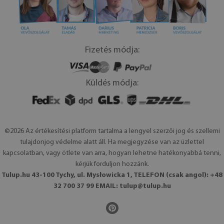
Fizetés módja:
Küldés módja:
©2026 Az értékesítési platform tartalma a lengyel szerzői jog és szellemi
tulajdonjog védelme alatt áll. Ha megjegyzése van az üzlettel
kapcsolatban, vagy ötlete van arra, hogyan lehetne hatékonyabbá tenni,
kérjük forduljon hozzánk.
Tulup.hu 43-100 Tychy, ul. Mysłowicka 1, TELEFON (csak angol): +48
32 700 37 99 EMAIL:
tulup@tulup.hu