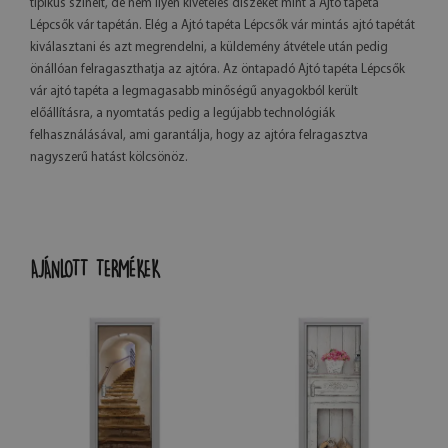
tipikus színeit, de nem ilyen kivételes díszeket mint a Ajtó tapéta
Lépcsők vár tapétán. Elég a Ajtó tapéta Lépcsők vár mintás ajtó tapétát
kiválasztani és azt megrendelni, a küldemény átvétele után pedig
önállóan felragaszthatja az ajtóra. Az öntapadó Ajtó tapéta Lépcsők
vár ajtó tapéta a legmagasabb minőségű anyagokból került
előállításra, a nyomtatás pedig a legújabb technológiák
felhasználásával, ami garantálja, hogy az ajtóra felragasztva
nagyszerű hatást kölcsönöz.
AJÁNLOTT TERMÉKEK