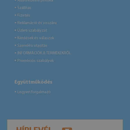
Adatvédelmi politika
●
Szállítás
●
Fizetés
●
Reklamáció és visszáru
●
Üzleti szabályzat
●
Kérdések és válaszok
●
Szerelési utasítás
●
INFORMÁCIÓK A TERMÉKEKRŐL
●
Promóciós szabályok
●
Együttműködés
Legyen forgalmazó
●