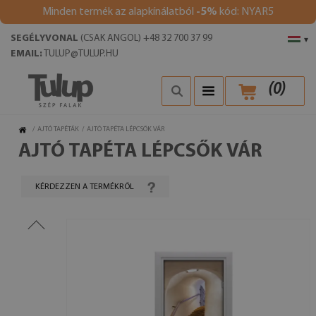
Minden termék az alapkínálatból
-5%
kód: NYAR5
SEGÉLYVONAL
(CSAK ANGOL) +48 32 700 37 99
▾
EMAIL:
TULUP@TULUP.HU
(
0
)
/
AJTÓ TAPÉTÁK
/
AJTÓ TAPÉTA LÉPCSŐK VÁR
AJTÓ TAPÉTA LÉPCSŐK VÁR
KÉRDEZZEN A TERMÉKRŐL