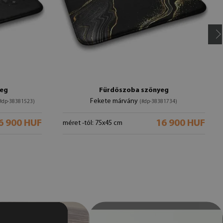
yeg
Fürdőszoba szőnyeg
Fekete márvány
#dp-38381523)
(#dp-38381734)
6 900 HUF
16 900 HUF
méret -tól: 75x45 cm