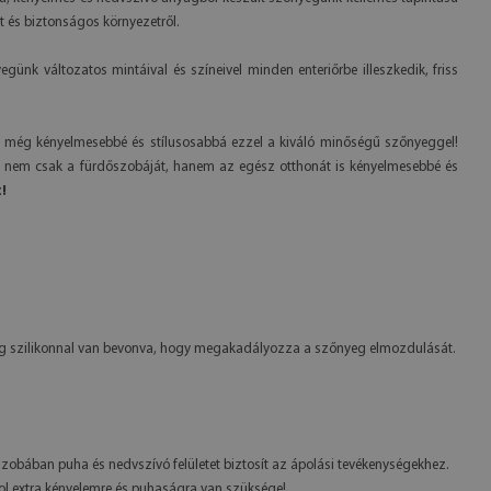
t és biztonságos környezetről.
k változatos mintáival és színeivel minden enteriőrbe illeszkedik, friss
át még kényelmesebbé és stílusosabbá ezzel a kiváló minőségű szőnyeggel!
nem csak a fürdőszobáját, hanem az egész otthonát is kényelmesebbé és
!
éteg szilikonnal van bevonva, hogy megakadályozza a szőnyeg elmozdulását.
őszobában puha és nedvszívó felületet biztosít az ápolási tevékenységekhez.
hol extra kényelemre és puhaságra van szüksége!