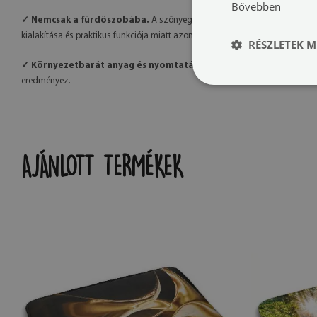
Bővebben
✓ Nemcsak a fürdőszobába.
A szőnyeg számos mintával elérhető, így kö
kialakítása és praktikus funkciója miatt azonban tökéletes választás az ágy
RÉSZLETEK M
✓ Környezetbarát anyag és nyomtatás.
A szőnyegek környezetbarát a
eredményez.
AJÁNLOTT TERMÉKEK