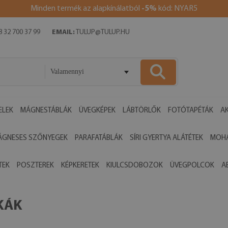
Minden termék az alapkínálatból
-5%
kód: NYAR5
 32 700 37 99
EMAIL:
TULUP@TULUP.HU
Valamennyi
ELEK
MÁGNESTÁBLÁK
ÜVEGKÉPEK
LÁBTÖRLŐK
FOTÓTAPÉTÁK
AK
ÁGNESES SZŐNYEGEK
PARAFATÁBLÁK
SÍRI GYERTYA ALÁTÉTEK
MOHA
TEK
POSZTEREK
KÉPKERETEK
KIULCSDOBOZOK
ÜVEGPOLCOK
A
KÁK