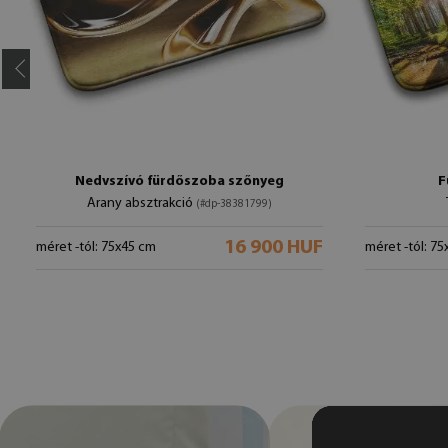
Nedvszívó fürdőszoba szőnyeg
F
Arany absztrakció
(#dp-38381799)
16 900 HUF
méret -tól: 75x45 cm
méret -tól: 7