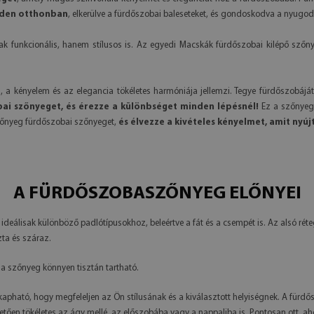
inden otthonban
, elkerülve a fürdőszobai baleseteket, és gondoskodva a nyugod
nkcionális, hanem stílusos is. Az egyedi Macskák fürdőszobai kilépő szőnyegün
 a kényelem és az elegancia tökéletes harmóniája jellemzi. Tegye fürdőszobáj
i szőnyeget, és érezze a különbséget minden lépésnél!
Ez a szőnyeg 
zőnyeg fürdőszobai szőnyeget,
és élvezze a kivételes kényelmet, amit nyújt
A FÜRDŐSZOBASZŐNYEG ELŐNYEI
eálisak különböző padlótípusokhoz, beleértve a fát és a csempét is. Az alsó r
zta és száraz.
a szőnyeg könnyen tisztán tartható.
 kapható, hogy megfeleljen az Ön stílusának és a kiválasztott helyiségnek. A fürd
etően tökéletes az ágy mellé, az előszobába vagy a nappaliba is. Pontosan ott, a