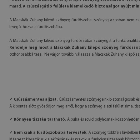
marad.
A csúszásgátló felülete kiemelkedő biztonságot nyújt m
A Macskák Zuhany kilépő szőnyeg fürdőszobai szőnyeg azonban nem csak fu
levegőt hozva a fürdőszobába.
A Macskák Zuhany kilépő szőnyeg fürdőszobai szőnyeget a funkcionalitás,
Rendelje meg most a Macskák Zuhany kilépő szőnyeg fürdőszoba
otthonosabbá teszi. Ne várjon tovább, válassza a Macskák Zuhany kilépő s
✓ Csúszásmentes aljzat.
Csúszásmentes szőnyegeink biztonságosak és id
A kibontás előtt győződjön meg arról, hogy a szőnyeg alatti felület sima, tis
✓ Könnyen tisztán tartható.
A puha és rövid bolyhosnak köszönhetően 
✓ Nem csak a fürdőszobába tervezték.
A szőnyeg többféle kivitelben
Másrészt klasszikus kialakításának és praktikus funkcionalitásának köszönh