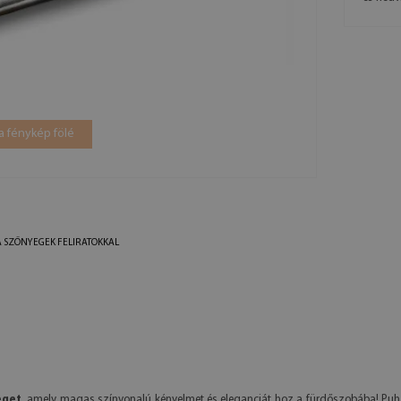
a fénykép fölé
 SZŐNYEGEK FELIRATOKKAL
eget
, amely magas színvonalú kényelmet és eleganciát hoz a fürdőszobába! Puh