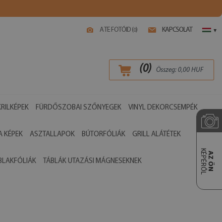
A TE FOTÓID (
)
KAPCSOLAT
0
▾
(
0
)
Összeg:
0,00
HUF
RILKÉPEK
FÜRDŐSZOBAI SZŐNYEGEK
VINYL DEKORCSEMPÉK
 KÉPEK
ASZTALLAPOK
BÚTORFÓLIÁK
GRILL ALÁTÉTEK
KÉPÉRŐL
AZ ÖN
BLAKFÓLIÁK
TÁBLÁK UTAZÁSI MÁGNESEKNEK