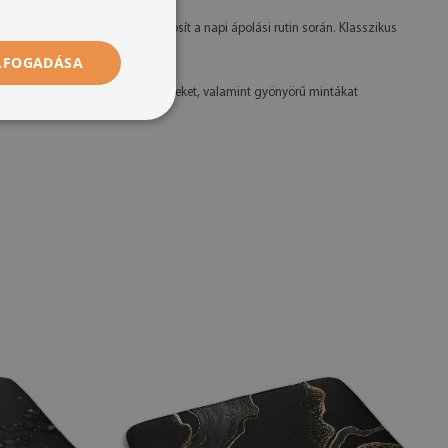
a és nedvszívó felületet biztosít a napi ápolási rutin során. Klasszikus
 puhaságot szeretnél!
ELFOGADÁSA
tásra, ami tartós és élénk színeket, valamint gyönyörű mintákat