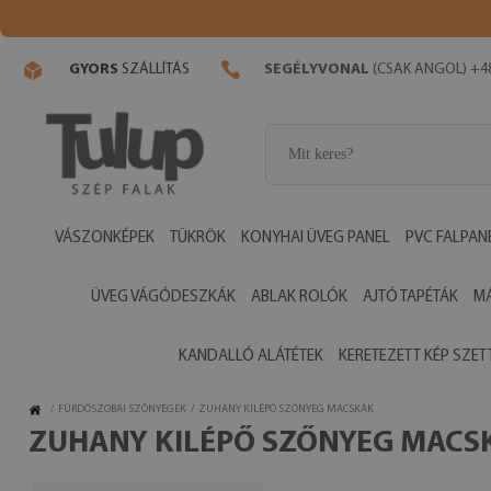
GYORS
SZÁLLÍTÁS
SEGÉLYVONAL
(CSAK ANGOL) +48
VÁSZONKÉPEK
TÜKRÖK
KONYHAI ÜVEG PANEL
PVC FALPAN
ÜVEG VÁGÓDESZKÁK
ABLAK ROLÓK
AJTÓ TAPÉTÁK
M
KANDALLÓ ALÁTÉTEK
KERETEZETT KÉP SZET
/
FÜRDŐSZOBAI SZŐNYEGEK
/
ZUHANY KILÉPŐ SZŐNYEG MACSKÁK
ZUHANY KILÉPŐ SZŐNYEG MACS