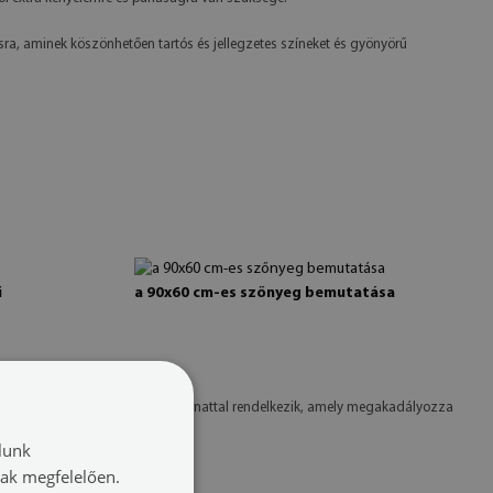
a, aminek köszönhetően tartós és jellegzetes színeket és gyönyörű
i
a 90x60 cm-es szőnyeg bemutatása
mpén. Az alsó rész szilikonbevonattal rendelkezik, amely megakadályozza
lunk
nak megfelelően.