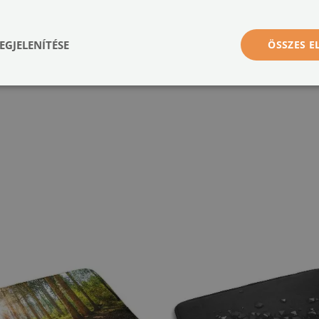
nnyedén illeszthető a stílusodhoz és a választott helyiséghez. A fürdőszobában puh
 mellé, az előszobába vagy akár a nappaliba is – bárhová, ahol extra kényelmet és
EGJELENÍTÉSE
ÖSSZES 
nyagokból készülnek, a minták pedig szublimációs technológiával kerülnek nyomta