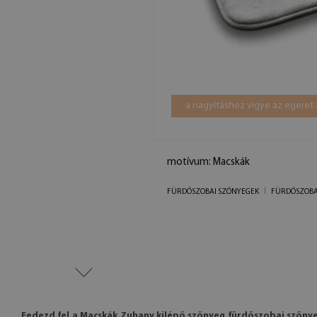
a nagyításhoz vigye az egeret 
motívum: Macskák
FÜRDŐSZOBAI SZŐNYEGEK
FÜRDŐSZOBA
Fedezd fel a Macskák Zuhany kilépő szőnyeg fürdőszobai szőny