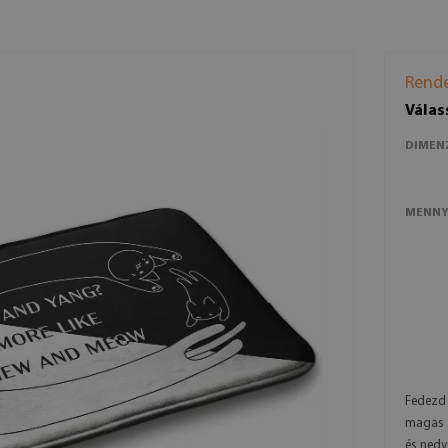
Rende
Válas
DIMEN
MENNY
Fedezd 
magas s
és nedv