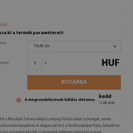
lés:
sza ki a termék paramétereit:
ZIÓ:
75x45 cm
HUF
x
ISÉG:
KOSÁRBA
kedd
A megrendelésének küldés dátuma:
11.08.2026
fel a Macskák Zuhany kilépő szőnyeg fürdőszobai szőnyeget, amely
zínvonalú kényelmet és eleganciát hoz a fürdőszobába! Puha, kényelmes
szívó anyagból készült szőnyegünk kellemes tapintású marad.