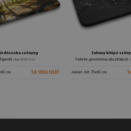
ürdőszoba szőnyeg
Zuhany kilépő szőn
Tájerdő
Fekete geometriai absztrakció
(#dp-38381535)
(
16 900 HUF
1
5x45 cm
méret -tól: 75x45 cm