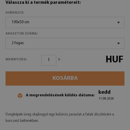
Válassza ki a termék paramétereit:
DIMENZIÓ:
100x50 cm
AKASZTÓK SZÁMA:
2 fogas
HUF
x
MENNYISÉG:
KOSÁRBA
kedd
A megrendelésének küldés dátuma:
11.08.2026
Üvegképek üveg olajbogyó egy különös javaslat a falak díszítésére a
korszerű belterekben.