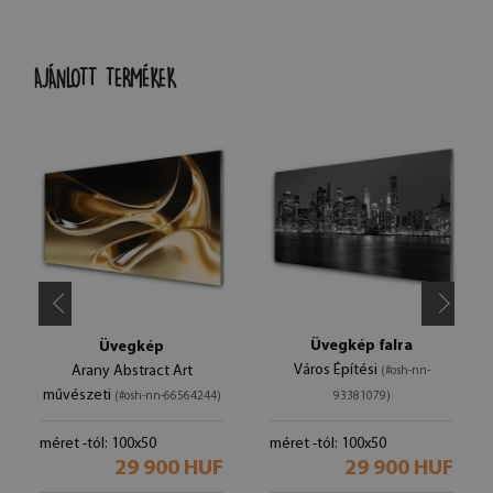
AJÁNLOTT TERMÉKEK
Üvegkép falra
Üvegkép
Város Építési
Arany Abstract Art
(#osh-nn-
művészeti
(#osh-nn-66564244)
93381079)
méret -tól: 100x50
méret -tól: 100x50
29 900 HUF
29 900 HUF