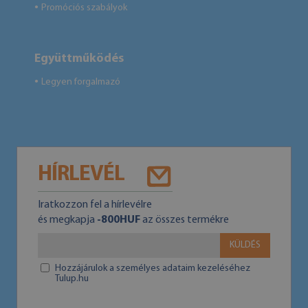
Promóciós szabályok
●
Együttműködés
Legyen forgalmazó
●
HÍRLEVÉL
Iratkozzon fel a hírlevélre
és megkapja
-800HUF
az összes termékre
KÜLDÉS
Hozzájárulok a személyes adataim kezeléséhez
Tulup.hu