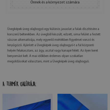
Önnek és a környezet számára
Üvegképek üveg olajbogyó egy különös javaslat a falak díszítésére a
korszerű belterekben. Az üvegből készült, edzett, sima felület a festett
vászon alternatívája, mely egyenlő mértékben figyelmet vonzó és
lenyűgöző. Ajánlott a Üvegképek üveg olajbogyó-t a fal központi
helyén felakasztani, az ágy, asztal vagy kanapé felett. Az ilyen keret
benyomást kelt. A mai időkben érdemes olyan szokatlan
megoldásokat választani, mint a Üvegképek üveg olajbogyó.
A TERMÉK GALÉRIÁJA: