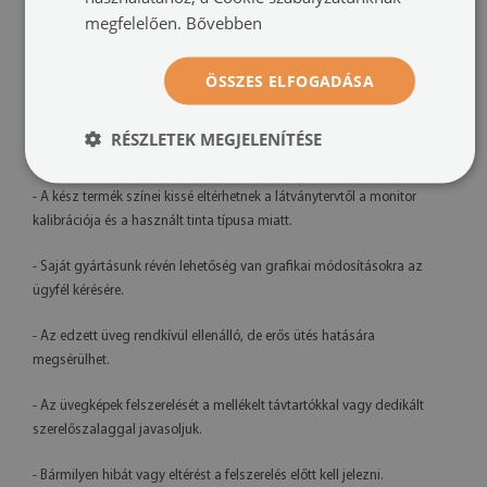
Nyomtatás:
UV – fakulásálló
megfelelően.
Bővebben
Tájolás:
vízszintes
ÖSSZES ELFOGADÁSA
Felszerelési rendszer:
távtartós rögzítők vagy szerelőszalag
RÉSZLETEK MEGJELENÍTÉSE
További információk:
- A kész termék színei kissé eltérhetnek a látványtervtől a monitor
kalibrációja és a használt tinta típusa miatt.
- Saját gyártásunk révén lehetőség van grafikai módosításokra az
ügyfél kérésére.
- Az edzett üveg rendkívül ellenálló, de erős ütés hatására
megsérülhet.
- Az üvegképek felszerelését a mellékelt távtartókkal vagy dedikált
szerelőszalaggal javasoljuk.
- Bármilyen hibát vagy eltérést a felszerelés előtt kell jelezni.