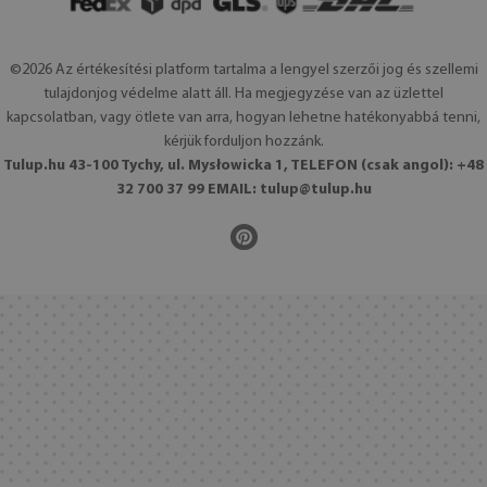
©2026 Az értékesítési platform tartalma a lengyel szerzői jog és szellemi
tulajdonjog védelme alatt áll. Ha megjegyzése van az üzlettel
kapcsolatban, vagy ötlete van arra, hogyan lehetne hatékonyabbá tenni,
kérjük forduljon hozzánk.
Tulup.hu 43-100 Tychy, ul. Mysłowicka 1, TELEFON (csak angol): +48
32 700 37 99 EMAIL:
tulup@tulup.hu