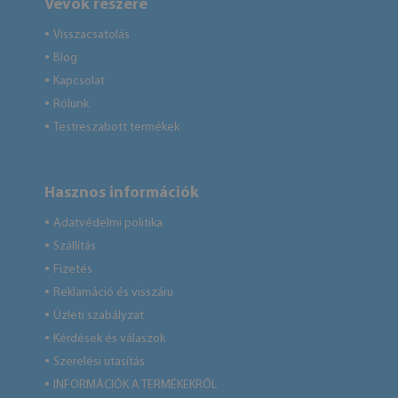
Vevők részére
Visszacsatolás
●
Blog
●
Kapcsolat
●
Rólunk
●
Testreszabott termékek
●
Hasznos információk
Adatvédelmi politika
●
Szállítás
●
Fizetés
●
Reklamáció és visszáru
●
Üzleti szabályzat
●
Kérdések és válaszok
●
Szerelési utasítás
●
INFORMÁCIÓK A TERMÉKEKRŐL
●