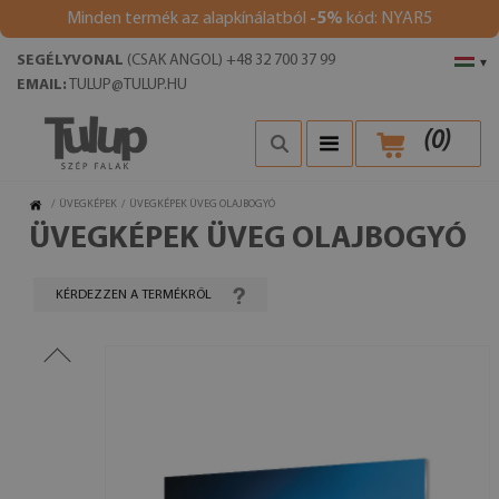
Minden termék az alapkínálatból
-5%
kód: NYAR5
SEGÉLYVONAL
(CSAK ANGOL) +48 32 700 37 99
▾
EMAIL:
TULUP@TULUP.HU
(
0
)
/
ÜVEGKÉPEK
/
ÜVEGKÉPEK ÜVEG OLAJBOGYÓ
ÜVEGKÉPEK ÜVEG OLAJBOGYÓ
KÉRDEZZEN A TERMÉKRŐL