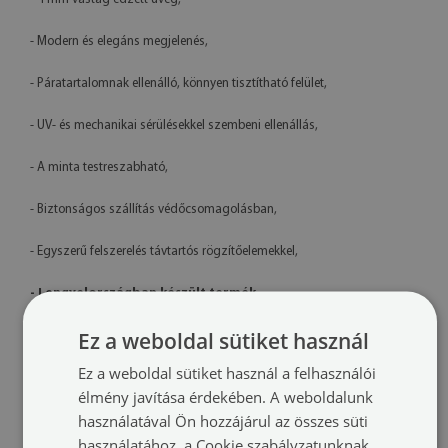
- Modern és elegáns megjelenés,
- Páratartalomnak ellenálló, könnyen tisztítható felület,
- UV- és mechanikai sérülésekkel szembeni ellenállás,
- A minta testreszabható,
- Biztonságos szállítás védőcsomagolásban,
- Egyszerű felszerelés távtartós rögzítőelemekkel,
- Lengyelországban készült termék
Műszaki adatok
Ez a weboldal sütiket használ
Ez a weboldal sütiket használ a felhasználói
Méretek:
100x50 cm, 125x50 cm, 120x60 cm, 140x70 cm
élmény javítása érdekében. A weboldalunk
használatával Ön hozzájárul az összes süti
Anyag:
4 mm vastag edzett üveg
használatához, a Cookie szabályzatunknak