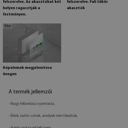
felszerelve. Az akasztókat két
felszerelve. Fali tükör
helyen ragasztják a
akasztók
festményen.
Képelemek megjelenítése
üvegen
A termék jellemzői
- Nagy felbontású nyomtatás,
- Élénk, tartós színek, amelyek nem fakulnak,
- 4 mm vastag edzett üveg,