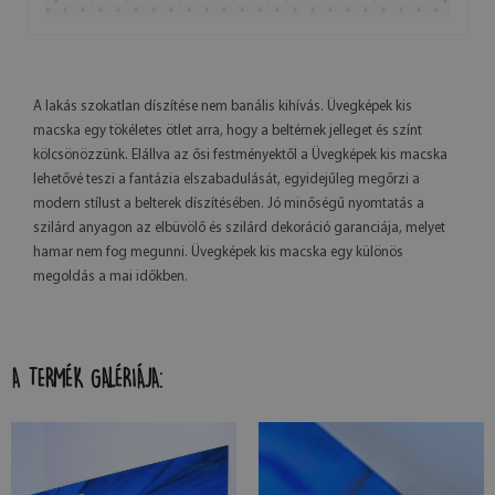
A lakás szokatlan díszítése nem banális kihívás. Üvegképek kis
macska egy tökéletes ötlet arra, hogy a beltérnek jelleget és színt
kölcsönözzünk. Elállva az ősi festményektől a Üvegképek kis macska
lehetővé teszi a fantázia elszabadulását, egyidejűleg megőrzi a
modern stílust a belterek díszítésében. Jó minőségű nyomtatás a
szilárd anyagon az elbüvölő és szilárd dekoráció garanciája, melyet
hamar nem fog megunni. Üvegképek kis macska egy különös
megoldás a mai időkben.
A TERMÉK GALÉRIÁJA: