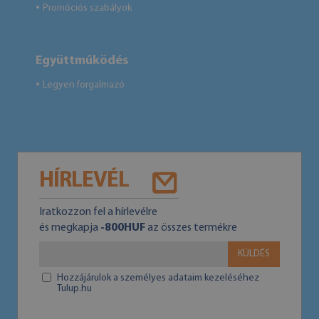
Promóciós szabályok
●
Együttműködés
Legyen forgalmazó
●
HÍRLEVÉL
Iratkozzon fel a hírlevélre
és megkapja
-800HUF
az összes termékre
KÜLDÉS
Hozzájárulok a személyes adataim kezeléséhez
Tulup.hu