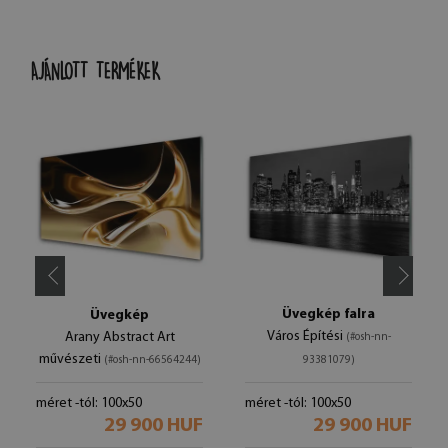
AJÁNLOTT TERMÉKEK
Üvegkép falra
Üvegkép
Város Építési
Arany Abstract Art
(#osh-nn-
művészeti
(#osh-nn-66564244)
93381079)
méret -tól: 100x50
méret -tól: 100x50
29 900 HUF
29 900 HUF