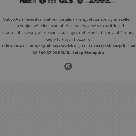
©2026 Az értékesítési platform tartalma a lengyel szerzői jog és szellemi
tulajdonjog védelme alatt áll. Ha megjegyzése van az üzlettel
kapcsolatban, vagy ötlete van arra, hogyan lehetne hatékonyabbá tenni,
kérjük forduljon hozzánk.
Tulup.hu 43-100 Tychy, ul. Mysłowicka 1, TELEFON (csak angol): +48
32 700 37 99 EMAIL:
tulup@tulup.hu