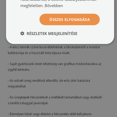
Nyomtatás:
UV – fakulásálló
megfelelően.
Bővebben
Tájolás:
vízszintes
ÖSSZES ELFOGADÁSA
Felszerelési rendszer:
távtartós rögzítők vagy szerelőszalag
RÉSZLETEK MEGJELENÍTÉSE
További információk:
- A kész termék színei kissé eltérhetnek a látványtervtől a monitor
kalibrációja és a használt tinta típusa miatt.
- Saját gyártásunk révén lehetőség van grafikai módosításokra az
ügyfél kérésére.
- Az edzett üveg rendkívül ellenálló, de erős ütés hatására
megsérülhet.
- Az üvegképek felszerelését a mellékelt távtartókkal vagy dedikált
szerelőszalaggal javasoljuk.
- Bármilyen hibát vagy eltérést a felszerelés előtt kell jelezni.