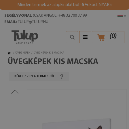
Minden termék az alapkínálatból
-5%
kód: NYAR5
SEGÉLYVONAL
(CSAK ANGOL) +48 32 700 37 99
▾
EMAIL:
TULUP@TULUP.HU
(
0
)
/
ÜVEGKÉPEK
/
ÜVEGKÉPEK KIS MACSKA
ÜVEGKÉPEK KIS MACSKA
KÉRDEZZEN A TERMÉKRŐL