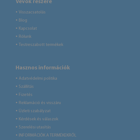
Vevők részére
Visszacsatolás
●
Blog
●
Kapcsolat
●
Rólunk
●
Testreszabott termékek
●
Hasznos információk
Adatvédelmi politika
●
Szállítás
●
Fizetés
●
Reklamáció és visszáru
●
Üzleti szabályzat
●
Kérdések és válaszok
●
Szerelési utasítás
●
INFORMÁCIÓK A TERMÉKEKRŐL
●