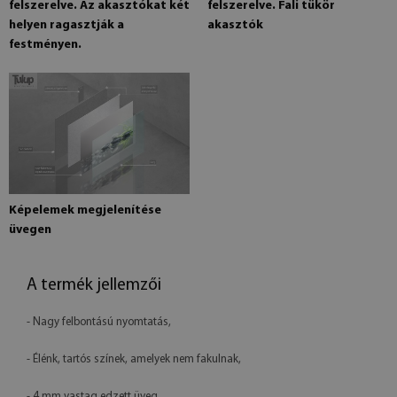
felszerelve. Az akasztókat két
felszerelve. Fali tükör
helyen ragasztják a
akasztók
festményen.
Képelemek megjelenítése
üvegen
A termék jellemzői
- Nagy felbontású nyomtatás,
- Élénk, tartós színek, amelyek nem fakulnak,
- 4 mm vastag edzett üveg,