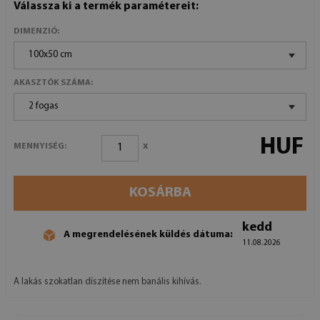
Válassza ki a termék paramétereit:
DIMENZIÓ:
100x50 cm
AKASZTÓK SZÁMA:
2 fogas
HUF
x
MENNYISÉG:
KOSÁRBA
kedd
A megrendelésének küldés dátuma:
11.08.2026
A lakás szokatlan díszítése nem banális kihívás.