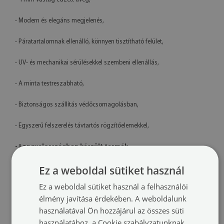
- Modern és elegáns megjelenés,
- Páratartalomnak ellenálló, könnyen tisztítható felület,
- UV- és mechanikai sérülésekkel szembeni ellenállás,
- A minta testreszabható,
- Biztonságos szállítás védőcsomagolásban,
- Egyszerű felszerelés távtartós rögzítőelemekkel,
- Lengyelországban készült termék
Műszaki adatok
Ez a weboldal sütiket használ
Ez a weboldal sütiket használ a felhasználói
Méretek:
100x50 cm, 125x50 cm, 120x60 cm, 140x70 cm
élmény javítása érdekében. A weboldalunk
használatával Ön hozzájárul az összes süti
Anyag:
4 mm vastag edzett üveg
használatához, a Cookie szabályzatunknak