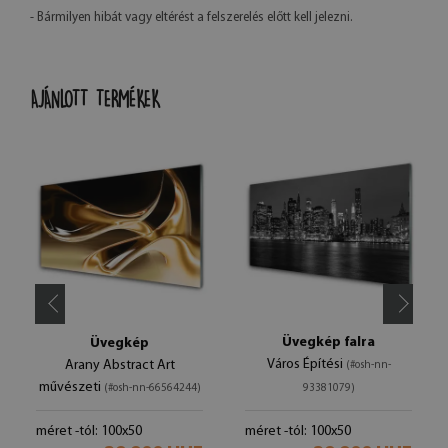
- Bármilyen hibát vagy eltérést a felszerelés előtt kell jelezni.
AJÁNLOTT TERMÉKEK
Üvegkép falra
Üvegkép
Város Építési
Arany Abstract Art
(#osh-nn-
művészeti
(#osh-nn-66564244)
93381079)
méret -tól: 100x50
méret -tól: 100x50