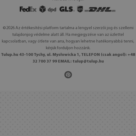
©2026 Az értékesítési platform tartalma a lengyel szerzői jog és szellemi
tulajdonjog védelme alatt áll. Ha megjegyzése van az üzlettel
kapcsolatban, vagy ötlete van arra, hogyan lehetne hatékonyabbá tenni,
kérjük forduljon hozzánk.
Tulup.hu 43-100 Tychy, ul. Mysłowicka 1, TELEFON (csak angol): +48
32 700 37 99 EMAIL:
tulup@tulup.hu