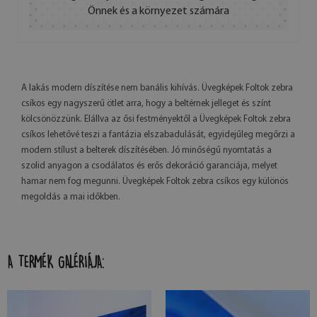
Önnek és a környezet számára
A lakás modern díszítése nem banális kihívás. Üvegképek Foltok zebra
csíkos egy nagyszerű ötlet arra, hogy a beltérnek jelleget és színt
kölcsönözzünk. Elállva az ősi festményektől a Üvegképek Foltok zebra
csíkos lehetővé teszi a fantázia elszabadulását, egyidejűleg megőrzi a
modern stílust a belterek díszítésében. Jó minőségű nyomtatás a
szolid anyagon a csodálatos és erős dekoráció garanciája, melyet
hamar nem fog megunni. Üvegképek Foltok zebra csíkos egy különös
megoldás a mai időkben.
A TERMÉK GALÉRIÁJA: