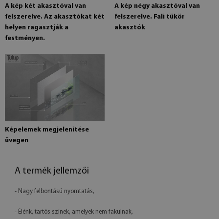
A kép két akasztóval van
A kép négy akasztóval van
felszerelve. Az akasztókat két
felszerelve. Fali tükör
helyen ragasztják a
akasztók
festményen.
Képelemek megjelenítése
üvegen
A termék jellemzői
- Nagy felbontású nyomtatás,
- Élénk, tartós színek, amelyek nem fakulnak,