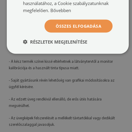
használatához, a Cookie szabályzatunknak
megfelelően.
Bővebben
Nyomtatás:
UV – fakulásálló
Tájolás:
vízszintes
ÖSSZES ELFOGADÁSA
Felszerelési rendszer:
távtartós rögzítők vagy szerelőszalag
RÉSZLETEK MEGJELENÍTÉSE
További információk:
- A kész termék színei kissé eltérhetnek a látványtervtől a monitor
kalibrációja és a használt tinta típusa miatt.
- Saját gyártásunk révén lehetőség van grafikai módosításokra az
ügyfél kérésére.
- Az edzett üveg rendkívül ellenálló, de erős ütés hatására
megsérülhet.
- Az üvegképek felszerelését a mellékelt távtartókkal vagy dedikált
szerelőszalaggal javasoljuk.