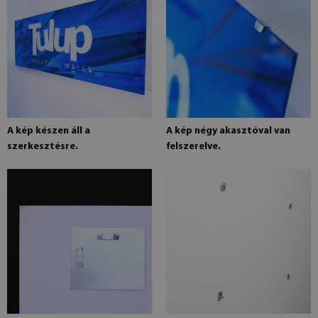
A kép készen áll a
A kép négy akasztóval van
szerkesztésre.
felszerelve.