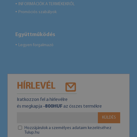
INFORMÁCIÓK A TERMÉKEKRŐL
●
Promóciós szabályok
●
Együttműködés
Legyen forgalmazó
●
HÍRLEVÉL
Iratkozzon fel a hírlevélre
és megkapja
-800HUF
az összes termékre
KÜLDÉS
Hozzájárulok a személyes adataim kezeléséhez
Tulup.hu