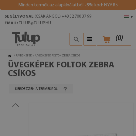
Minden termék az alapkínálatból
-5%
kód: NYAR5
SEGÉLYVONAL
(CSAK ANGOL) +48 32 700 37 99
▾
EMAIL:
TULUP@TULUP.HU
(
0
)
/
ÜVEGKÉPEK
/
ÜVEGKÉPEK FOLTOK ZEBRA CSÍKOS
ÜVEGKÉPEK FOLTOK ZEBRA
CSÍKOS
KÉRDEZZEN A TERMÉKRŐL