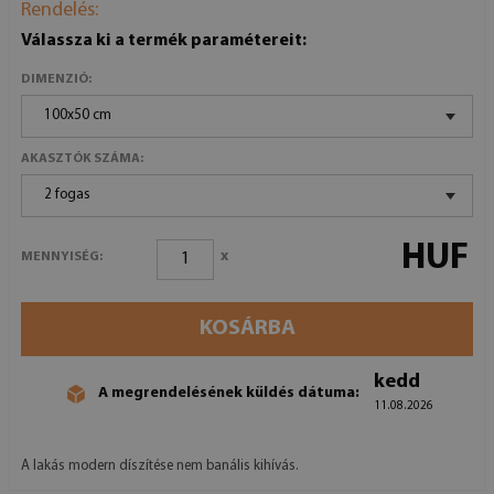
Rendelés:
Válassza ki a termék paramétereit:
DIMENZIÓ:
100x50 cm
AKASZTÓK SZÁMA:
2 fogas
HUF
x
MENNYISÉG:
KOSÁRBA
kedd
A megrendelésének küldés dátuma:
11.08.2026
A lakás modern díszítése nem banális kihívás.