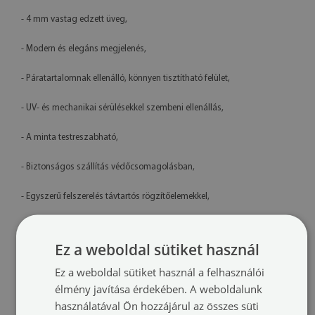
- 4 mm vastag edzett üveg,
- Modern és elegáns megjelenés,
- Páratartalomnak ellenálló, könnyen tisztítható felület,
- UV- és mechanikai sérülésekkel szembeni ellenállás,
- A minta testreszabható,
- Biztonságos szállítás védőcsomagolásban,
- Egyszerű felszerelés távtartós rögzítőelemekkel,
- Lengyelországban készült termék
Ez a weboldal sütiket használ
Műszaki adatok
Ez a weboldal sütiket használ a felhasználói
Méretek:
100x50 cm, 125x50 cm, 120x60 cm, 140x70 cm
élmény javítása érdekében. A weboldalunk
használatával Ön hozzájárul az összes süti
Anyag:
4 mm vastag edzett üveg