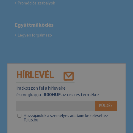
Promóciós szabályok
●
Együttműködés
Legyen forgalmazó
●
HÍRLEVÉL
Iratkozzon fel a hírlevélre
és megkapja
-800HUF
az összes termékre
KÜLDÉS
Hozzájárulok a személyes adataim kezeléséhez
Tulup.hu