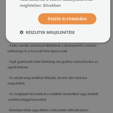
Nyomtatás:
UV – fakulásálló
megfelelően.
Bővebben
Tájolás:
vízszintes
ÖSSZES ELFOGADÁSA
Felszerelési rendszer:
távtartós rögzítők vagy szerelőszalag
RÉSZLETEK MEGJELENÍTÉSE
További információk:
- A kész termék színei kissé eltérhetnek a látványtervtől a monitor
kalibrációja és a használt tinta típusa miatt.
- Saját gyártásunk révén lehetőség van grafikai módosításokra az
ügyfél kérésére.
- Az edzett üveg rendkívül ellenálló, de erős ütés hatására
megsérülhet.
- Az üvegképek felszerelését a mellékelt távtartókkal vagy dedikált
szerelőszalaggal javasoljuk.
- Bármilyen hibát vagy eltérést a felszerelés előtt kell jelezni.