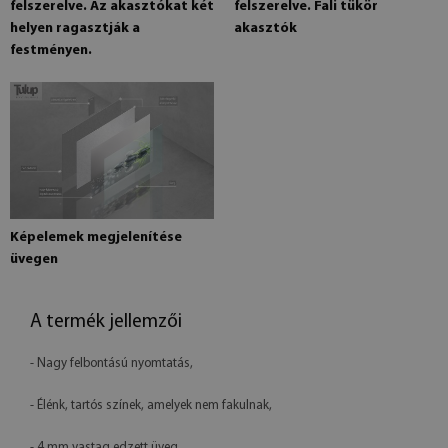
felszerelve. Az akasztókat két
felszerelve. Fali tükör
helyen ragasztják a
akasztók
festményen.
Képelemek megjelenítése
üvegen
A termék jellemzői
- Nagy felbontású nyomtatás,
- Élénk, tartós színek, amelyek nem fakulnak,
- 4 mm vastag edzett üveg,