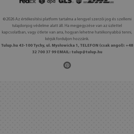
©2026 Az értékesítési platform tartalma a lengyel szerzői jog és szellemi
tulajdonjog védelme alatt áll. Ha megjegyzése van az üzlettel
kapcsolatban, vagy ötlete van arra, hogyan lehetne hatékonyabbá tenni,
kérjük forduljon hozzánk.
Tulup.hu 43-100 Tychy, ul. Mysłowicka 1, TELEFON (csak angol): +48
32 700 37 99 EMAIL:
tulup@tulup.hu