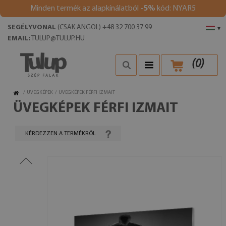
Minden termék az alapkínálatból
-5%
kód: NYAR5
SEGÉLYVONAL
(CSAK ANGOL) +48 32 700 37 99
▾
EMAIL:
TULUP@TULUP.HU
(
0
)
/
ÜVEGKÉPEK
/
ÜVEGKÉPEK FÉRFI IZMAIT
ÜVEGKÉPEK FÉRFI IZMAIT
KÉRDEZZEN A TERMÉKRŐL