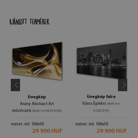
AJÁNLOTT TERMÉKEK
Üvegkép falra
Üvegkép
Város Építési
Arany Abstract Art
(#osh-nn-
művészeti
(#osh-nn-66564244)
93381079)
méret -tól: 100x50
méret -tól: 100x50
29 900 HUF
29 900 HUF