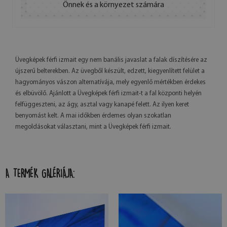
Önnek és a környezet számára
Üvegképek férfi izmait egy nem banális javaslat a falak díszítésére az
újszerű belterekben. Az üvegből készült, edzett, kiegyenlített felület a
hagyományos vászon alternatívája, mely egyenlő mértékben érdekes
és elbüvölő. Ajánlott a Üvegképek férfi izmait-t a fal központi helyén
felfüggeszteni, az ágy, asztal vagy kanapé felett. Az ilyen keret
benyomást kelt. A mai időkben érdemes olyan szokatlan
megoldásokat választani, mint a Üvegképek férfi izmait.
A TERMÉK GALÉRIÁJA: