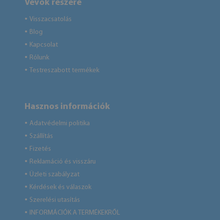
Vevők részére
Visszacsatolás
●
Blog
●
Kapcsolat
●
Rólunk
●
Testreszabott termékek
●
Hasznos információk
Adatvédelmi politika
●
Szállítás
●
Fizetés
●
Reklamáció és visszáru
●
Üzleti szabályzat
●
Kérdések és válaszok
●
Szerelési utasítás
●
INFORMÁCIÓK A TERMÉKEKRŐL
●