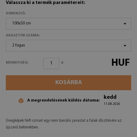
Válassza ki a termék paramétereit:
DIMENZIÓ:
100x50 cm
AKASZTÓK SZÁMA:
2 fogas
HUF
x
MENNYISÉG:
KOSÁRBA
kedd
A megrendelésének küldés dátuma:
11.08.2026
Üvegképek férfi izmait egy nem banális javaslat a falak díszítésére az
újszerű belterekben.