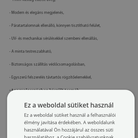
- Modern és elegáns megjelenés,
- Páratartalomnak ellenálló, könnyen tisztítható felület,
- UV- és mechanikai sérülésekkel szembeni ellenállás,
- A minta testreszabható,
- Biztonságos szállítás védőcsomagolásban,
- Egyszerű felszerelés távtartós rögzítőelemekkel,
- Lengyelországban készült termék
Műszaki adatok
Ez a weboldal sütiket használ
Ez a weboldal sütiket használ a felhasználói
Méretek:
100x50 cm, 125x50 cm, 120x60 cm, 140x70 cm
élmény javítása érdekében. A weboldalunk
használatával Ön hozzájárul az összes süti
Anyag:
4 mm vastag edzett üveg
használatához, a Cookie szabályzatunknak