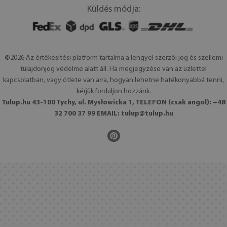
Küldés módja:
©2026 Az értékesítési platform tartalma a lengyel szerzői jog és szellemi
tulajdonjog védelme alatt áll. Ha megjegyzése van az üzlettel
kapcsolatban, vagy ötlete van arra, hogyan lehetne hatékonyabbá tenni,
kérjük forduljon hozzánk.
Tulup.hu 43-100 Tychy, ul. Mysłowicka 1, TELEFON (csak angol): +48
32 700 37 99 EMAIL:
tulup@tulup.hu