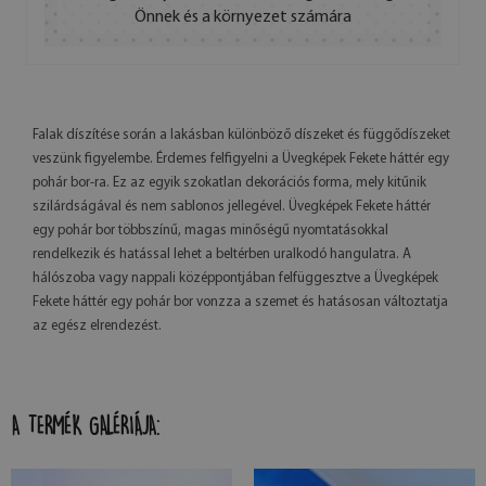
Önnek és a környezet számára
Falak díszítése során a lakásban különböző díszeket és függődíszeket
veszünk figyelembe. Érdemes felfigyelni a Üvegképek Fekete háttér egy
pohár bor-ra. Ez az egyik szokatlan dekorációs forma, mely kitűnik
szilárdságával és nem sablonos jellegével. Üvegképek Fekete háttér
egy pohár bor többszínű, magas minőségű nyomtatásokkal
rendelkezik és hatással lehet a beltérben uralkodó hangulatra. A
hálószoba vagy nappali középpontjában felfüggesztve a Üvegképek
Fekete háttér egy pohár bor vonzza a szemet és hatásosan változtatja
az egész elrendezést.
A TERMÉK GALÉRIÁJA: