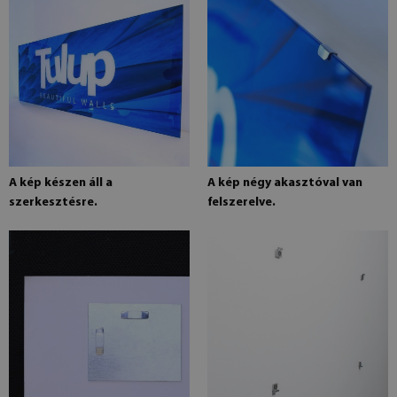
A kép készen áll a
A kép négy akasztóval van
szerkesztésre.
felszerelve.