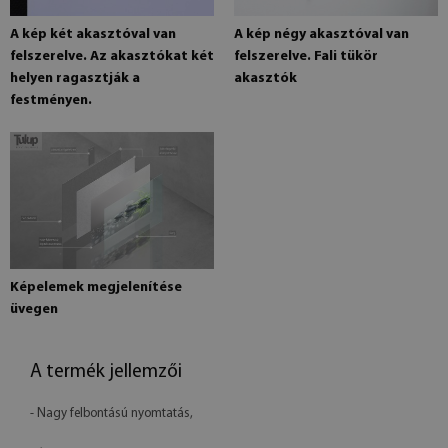
A kép két akasztóval van
A kép négy akasztóval van
felszerelve. Az akasztókat két
felszerelve. Fali tükör
helyen ragasztják a
akasztók
festményen.
Képelemek megjelenítése
üvegen
A termék jellemzői
- Nagy felbontású nyomtatás,