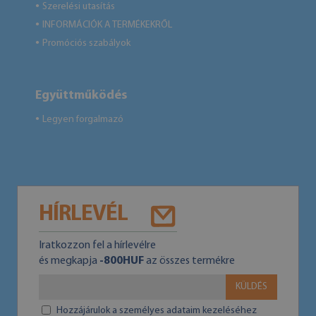
Szerelési utasítás
●
INFORMÁCIÓK A TERMÉKEKRŐL
●
Promóciós szabályok
●
Együttműködés
Legyen forgalmazó
●
HÍRLEVÉL
Iratkozzon fel a hírlevélre
és megkapja
-800HUF
az összes termékre
KÜLDÉS
Hozzájárulok a személyes adataim kezeléséhez