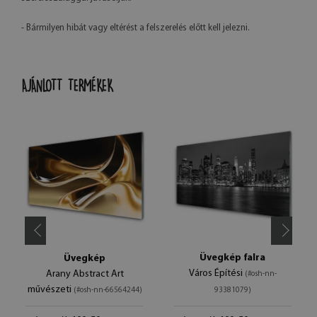
- Bármilyen hibát vagy eltérést a felszerelés előtt kell jelezni.
AJÁNLOTT TERMÉKEK
Üvegkép falra
Üvegkép
Város Építési
Arany Abstract Art
(#osh-nn-
művészeti
(#osh-nn-66564244)
93381079)