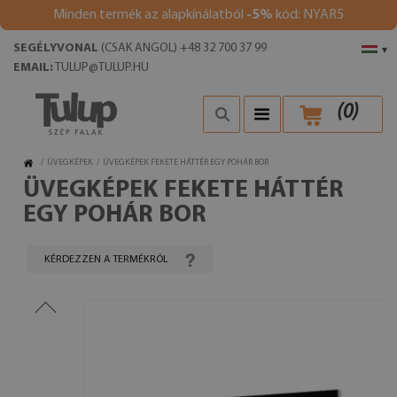
Minden termék az alapkínálatból
-5%
kód: NYAR5
SEGÉLYVONAL
(CSAK ANGOL) +48 32 700 37 99
▾
EMAIL:
TULUP@TULUP.HU
(
0
)
/
ÜVEGKÉPEK
/
ÜVEGKÉPEK FEKETE HÁTTÉR EGY POHÁR BOR
ÜVEGKÉPEK FEKETE HÁTTÉR
EGY POHÁR BOR
KÉRDEZZEN A TERMÉKRŐL