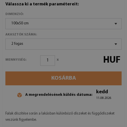
Válassza ki a termék paramétereit:
DIMENZIÓ:
100x50 cm
AKASZTÓK SZÁMA:
2 fogas
HUF
x
MENNYISÉG:
KOSÁRBA
kedd
A megrendelésének küldés dátuma:
11.08.2026
Falak díszítése során a lakásban különböző díszeket és függődíszeket
veszünk figyelembe.