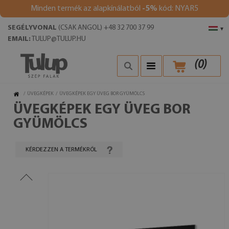
Minden termék az alapkínálatból
-5%
kód: NYAR5
SEGÉLYVONAL
(CSAK ANGOL) +48 32 700 37 99
▾
EMAIL:
TULUP@TULUP.HU
(
0
)
/
ÜVEGKÉPEK
/
ÜVEGKÉPEK EGY ÜVEG BOR GYÜMÖLCS
ÜVEGKÉPEK EGY ÜVEG BOR
GYÜMÖLCS
KÉRDEZZEN A TERMÉKRŐL