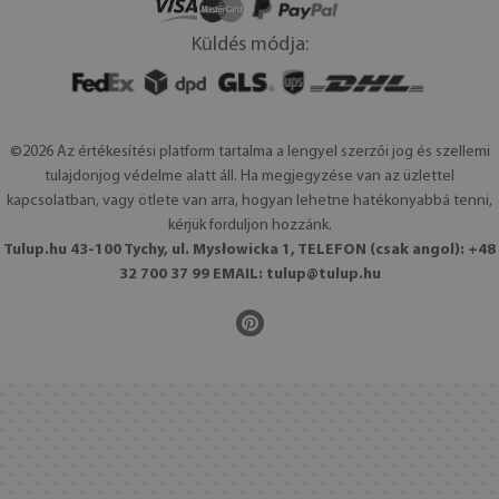
Küldés módja:
©2026 Az értékesítési platform tartalma a lengyel szerzői jog és szellemi
tulajdonjog védelme alatt áll. Ha megjegyzése van az üzlettel
kapcsolatban, vagy ötlete van arra, hogyan lehetne hatékonyabbá tenni,
kérjük forduljon hozzánk.
Tulup.hu 43-100 Tychy, ul. Mysłowicka 1, TELEFON (csak angol): +48
32 700 37 99 EMAIL:
tulup@tulup.hu