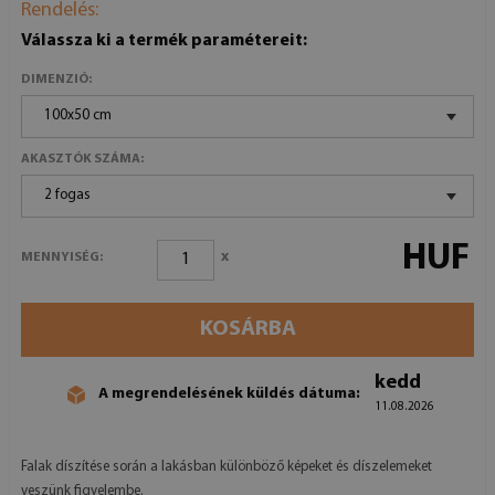
Rendelés:
Válassza ki a termék paramétereit:
DIMENZIÓ:
100x50 cm
AKASZTÓK SZÁMA:
2 fogas
HUF
x
MENNYISÉG:
KOSÁRBA
kedd
A megrendelésének küldés dátuma:
11.08.2026
Falak díszítése során a lakásban különböző képeket és díszelemeket
veszünk figyelembe.