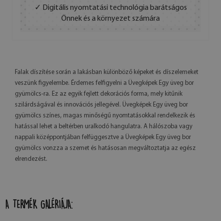
✓ Digitális nyomtatási technológia barátságos
Önnek és a környezet számára
Falak díszítése során a lakásban különböző képeket és díszelemeket
veszünk figyelembe. Érdemes felfigyelni a Üvegképek Egy üveg bor
gyümölcs-ra. Ez az egyik fejlett dekorációs forma, mely kitűnik
szilárdságával és innovációs jellegével. Üvegképek Egy üveg bor
gyümölcs színes, magas minőségű nyomtatásokkal rendelkezik és
hatással lehet a beltérben uralkodó hangulatra. A hálószoba vagy
nappali középpontjában felfüggesztve a Üvegképek Egy üveg bor
gyümölcs vonzza a szemet és hatásosan megváltoztatja az egész
elrendezést.
A TERMÉK GALÉRIÁJA: