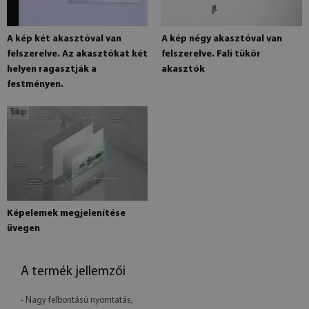
A kép két akasztóval van
A kép négy akasztóval van
felszerelve. Az akasztókat két
felszerelve. Fali tükör
helyen ragasztják a
akasztók
festményen.
Képelemek megjelenítése
üvegen
A termék jellemzői
- Nagy felbontású nyomtatás,