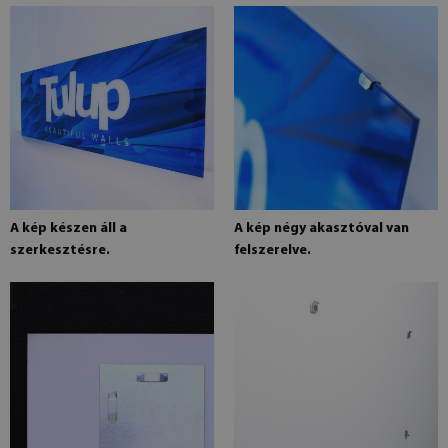
A kép készen áll a
A kép négy akasztóval van
szerkesztésre.
felszerelve.