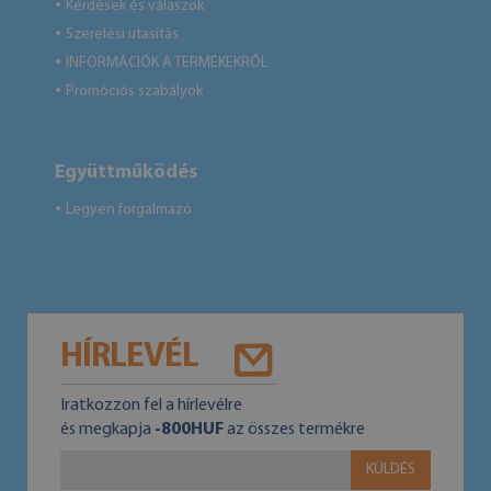
Kérdések és válaszok
●
Szerelési utasítás
●
INFORMÁCIÓK A TERMÉKEKRŐL
●
Promóciós szabályok
●
Együttműködés
Legyen forgalmazó
●
HÍRLEVÉL
Iratkozzon fel a hírlevélre
és megkapja
-800HUF
az összes termékre
KÜLDÉS