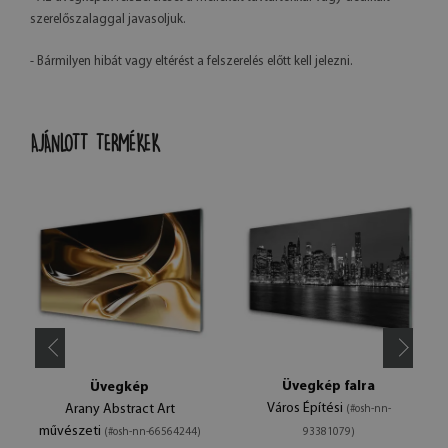
szerelőszalaggal javasoljuk.
- Bármilyen hibát vagy eltérést a felszerelés előtt kell jelezni.
AJÁNLOTT TERMÉKEK
Üvegkép falra
Üvegkép
Város Építési
Arany Abstract Art
(#osh-nn-
művészeti
(#osh-nn-66564244)
93381079)