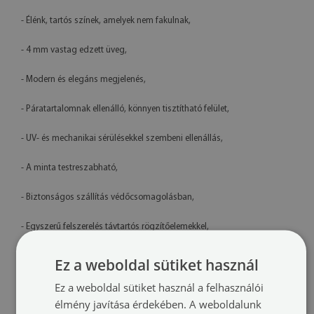
- Élénk, tartós színek, amelyek nem fakulnak,
- 4 mm vastag edzett üveg,
- Modern és elegáns megjelenés,
- Páratartalomnak ellenálló, könnyen tisztítható felület,
- UV- és mechanikai sérülésekkel szembeni ellenállás,
- A minta testreszabható,
- Biztonságos szállítás védőcsomagolásban,
- Egyszerű felszerelés távtartós rögzítőelemekkel,
- Lengyelországban készült termék
Ez a weboldal sütiket használ
Műszaki adatok
Ez a weboldal sütiket használ a felhasználói
élmény javítása érdekében. A weboldalunk