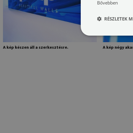
Bővebben
RÉSZLETEK M
A kép készen áll a szerkesztésre.
A kép négy akas