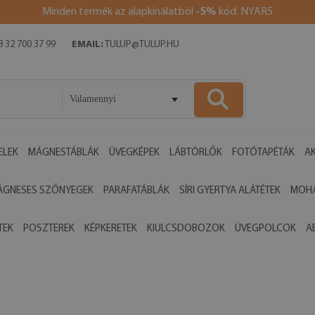
Minden termék az alapkínálatból
-5%
kód: NYAR5
 32 700 37 99
EMAIL:
TULUP@TULUP.HU
Valamennyi
ELEK
MÁGNESTÁBLÁK
ÜVEGKÉPEK
LÁBTÖRLŐK
FOTÓTAPÉTÁK
AK
ÁGNESES SZŐNYEGEK
PARAFATÁBLÁK
SÍRI GYERTYA ALÁTÉTEK
MOHA
TEK
POSZTEREK
KÉPKERETEK
KIULCSDOBOZOK
ÜVEGPOLCOK
A