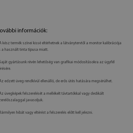
ovábbi információk:
 A kész termék színei kissé eltérhetnek a látványtervtől a monitor kalibrációja
s a használt tinta típusa miatt.
 Saját gyártásunk révén lehetőség van grafikai módosításokra az ügyfél
érésére.
 Az edzett üveg rendkívül ellenálló, de erős ütés hatására megsérülhet.
 Az üvegképek felszerelését a mellékelt távtartókkal vagy dedikált
zerelőszalaggal javasoljuk.
Bármilyen hibát vagy eltérést a felszerelés előtt kell jelezni.