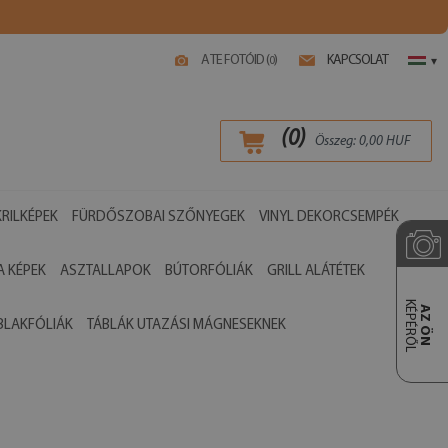
A TE FOTÓID (
)
KAPCSOLAT
0
▾
(
0
)
Összeg:
0,00
HUF
RILKÉPEK
FÜRDŐSZOBAI SZŐNYEGEK
VINYL DEKORCSEMPÉK
 KÉPEK
ASZTALLAPOK
BÚTORFÓLIÁK
GRILL ALÁTÉTEK
KÉPÉRŐL
AZ ÖN
BLAKFÓLIÁK
TÁBLÁK UTAZÁSI MÁGNESEKNEK