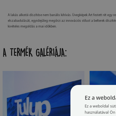
A lakás alkotói díszítése nem banális kihívás. Üvegképek Art festett rét egy r
elszabadulását, egyidejűleg megőrzi az innovációs stílust a belterek díszí
kivételes megoldás a mai időkben.
A TERMÉK GALÉRIÁJA:
Ez a webolda
Ez a weboldal süt
használatával Ön 