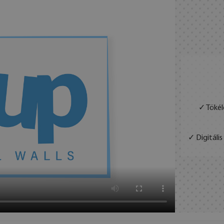
✓ Tökél
✓ Digitáli