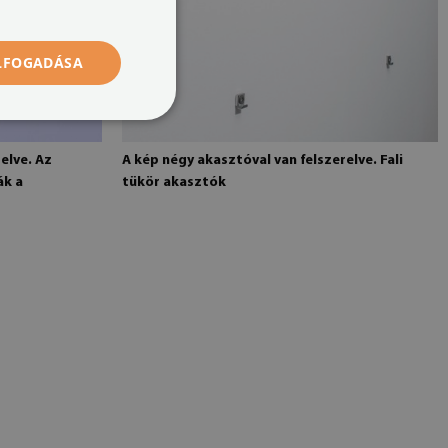
ELFOGADÁSA
elve. Az
A kép négy akasztóval van felszerelve. Fali
ák a
tükör akasztók