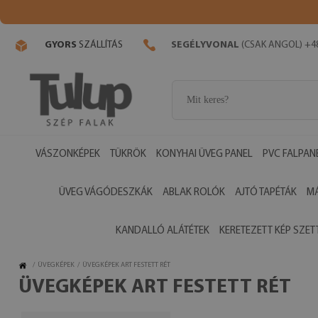
GYORS
SZÁLLÍTÁS
SEGÉLYVONAL
(CSAK ANGOL) +48
VÁSZONKÉPEK
TÜKRÖK
KONYHAI ÜVEG PANEL
PVC FALPAN
ÜVEG VÁGÓDESZKÁK
ABLAK ROLÓK
AJTÓ TAPÉTÁK
M
KANDALLÓ ALÁTÉTEK
KERETEZETT KÉP SZET
/
ÜVEGKÉPEK
/
ÜVEGKÉPEK ART FESTETT RÉT
ÜVEGKÉPEK ART FESTETT RÉT