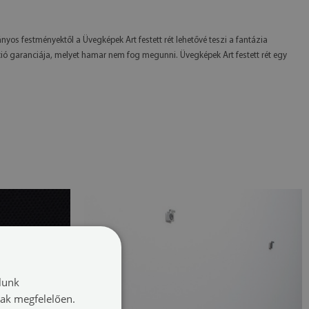
ányos festményektől a Üvegképek Art festett rét lehetővé teszi a fantázia
ió garanciája, melyet hamar nem fog megunni. Üvegképek Art festett rét egy
lunk
nak megfelelően.