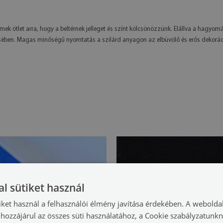
emek ötlet arra, hogy a beltérnek jelleget és színt kölcsönözzünk. Elállva a hagyom
tésében. Magas minőségű nyomtatás a szilárd anyagon az elbüvölő és erős dekorác
l sütiket használ
iket használ a felhasználói élmény javítása érdekében. A webolda
hozzájárul az összes süti használatához, a Cookie szabályzatunk