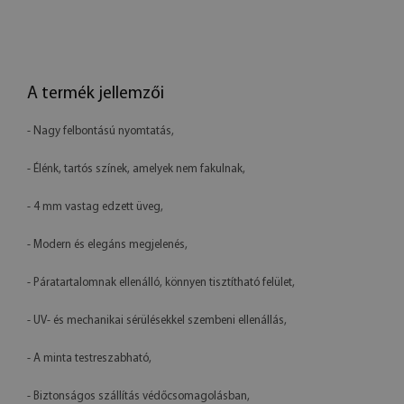
A termék jellemzői
- Nagy felbontású nyomtatás,
- Élénk, tartós színek, amelyek nem fakulnak,
- 4 mm vastag edzett üveg,
- Modern és elegáns megjelenés,
- Páratartalomnak ellenálló, könnyen tisztítható felület,
- UV- és mechanikai sérülésekkel szembeni ellenállás,
- A minta testreszabható,
- Biztonságos szállítás védőcsomagolásban,