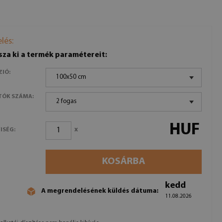
lés:
sza ki a termék paramétereit:
ZIÓ:
100x50 cm
TÓK SZÁMA:
2 fogas
HUF
x
ISÉG:
KOSÁRBA
kedd
A megrendelésének küldés dátuma:
11.08.2026