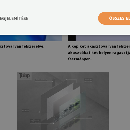
EGJELENÍTÉSE
ÖSSZES 
ztóval van felszerelve.
A kép két akasztóval van felszer
akasztókat két helyen ragasztj
festményen.