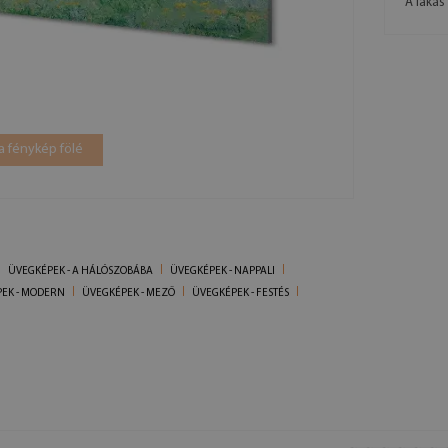
A lakás
a fénykép fölé
ÜVEGKÉPEK - A HÁLÓSZOBÁBA
ÜVEGKÉPEK - NAPPALI
EK - MODERN
ÜVEGKÉPEK - MEZŐ
ÜVEGKÉPEK - FESTÉS