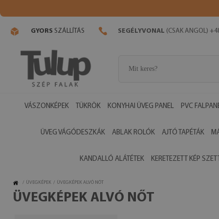
GYORS
SZÁLLÍTÁS
SEGÉLYVONAL
(CSAK ANGOL) +48
VÁSZONKÉPEK
TÜKRÖK
KONYHAI ÜVEG PANEL
PVC FALPAN
ÜVEG VÁGÓDESZKÁK
ABLAK ROLÓK
AJTÓ TAPÉTÁK
M
KANDALLÓ ALÁTÉTEK
KERETEZETT KÉP SZET
/
ÜVEGKÉPEK
/
ÜVEGKÉPEK ALVÓ NŐT
ÜVEGKÉPEK ALVÓ NŐT