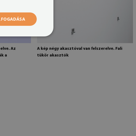
ELFOGADÁSA
elve. Az
A kép négy akasztóval van felszerelve. Fali
ák a
tükör akasztók