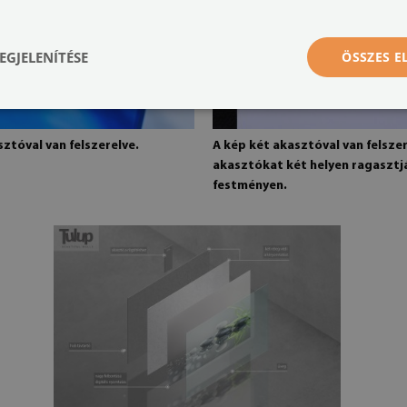
EGJELENÍTÉSE
ÖSSZES 
ztóval van felszerelve.
A kép két akasztóval van felszer
akasztókat két helyen ragasztj
festményen.