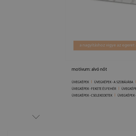
a nagyításhoz vigye az egeret 
motívum: alvó nőt
ÜVEGKÉPEK
ÜVEGKÉPEK - A SZOBÁJÁBA
ÜVEGKÉPEK - FEKETE ÉS FEHÉR
ÜVEGKÉPE
ÜVEGKÉPEK - CSELEKEDETEK
ÜVEGKÉPEK -