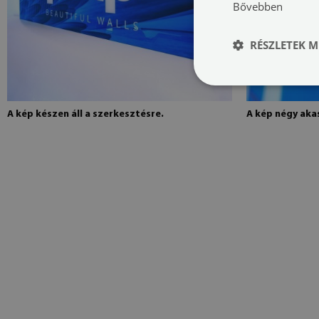
Bővebben
RÉSZLETEK M
A kép készen áll a szerkesztésre.
A kép négy akas