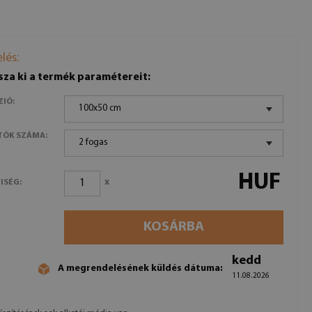
lés:
sza ki a termék paramétereit:
ZIÓ:
100x50 cm
TÓK SZÁMA:
2 fogas
HUF
x
ISÉG:
KOSÁRBA
kedd
A megrendelésének küldés dátuma:
11.08.2026