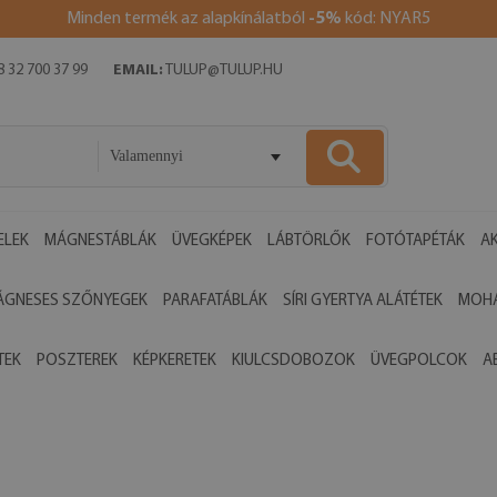
Minden termék az alapkínálatból
-5%
kód: NYAR5
 32 700 37 99
EMAIL:
TULUP@TULUP.HU
Valamennyi
ELEK
MÁGNESTÁBLÁK
ÜVEGKÉPEK
LÁBTÖRLŐK
FOTÓTAPÉTÁK
AK
ÁGNESES SZŐNYEGEK
PARAFATÁBLÁK
SÍRI GYERTYA ALÁTÉTEK
MOHA
TEK
POSZTEREK
KÉPKERETEK
KIULCSDOBOZOK
ÜVEGPOLCOK
A