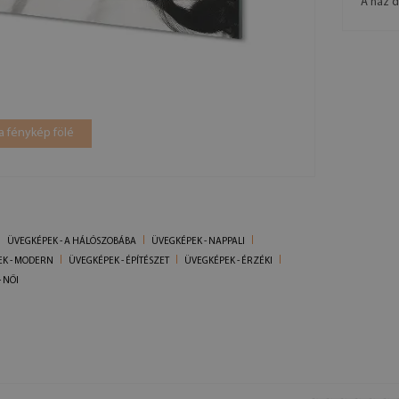
A ház d
a fénykép fölé
ÜVEGKÉPEK - A HÁLÓSZOBÁBA
ÜVEGKÉPEK - NAPPALI
K - MODERN
ÜVEGKÉPEK - ÉPÍTÉSZET
ÜVEGKÉPEK - ÉRZÉKI
 NŐI