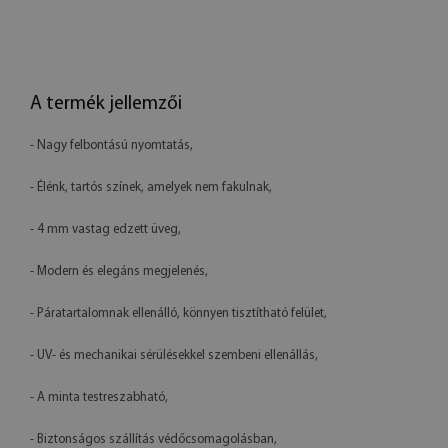
A termék jellemzői
- Nagy felbontású nyomtatás,
- Élénk, tartós színek, amelyek nem fakulnak,
- 4 mm vastag edzett üveg,
- Modern és elegáns megjelenés,
- Páratartalomnak ellenálló, könnyen tisztítható felület,
- UV- és mechanikai sérülésekkel szembeni ellenállás,
- A minta testreszabható,
- Biztonságos szállítás védőcsomagolásban,