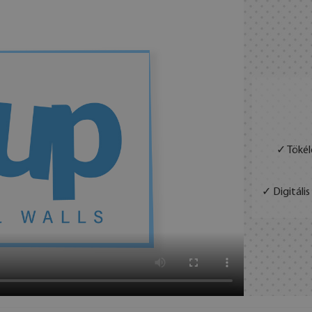
✓ Tökél
✓ Digitáli