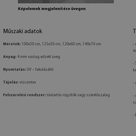
Képelemek megjelenítése üvegen
Műszaki adatok
T
Méretek:
100x50 cm, 125x50 cm, 120x60 cm, 140x70 cm
-
é
Anyag:
4 mm vastag edzett üveg
-
Nyomtatás:
UV – fakulásálló
k
Tájolás:
vízszintes
-
Felszerelési rendszer:
távtartós rögzítők vagy szerelőszalag
-
s
- 