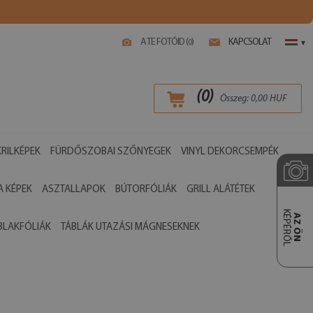
A TE FOTÓID (
)
KAPCSOLAT
0
▾
(
0
)
Összeg:
0,00
HUF
RILKÉPEK
FÜRDŐSZOBAI SZŐNYEGEK
VINYL DEKORCSEMPÉK
 KÉPEK
ASZTALLAPOK
BÚTORFÓLIÁK
GRILL ALÁTÉTEK
KÉPÉRŐL
AZ ÖN
BLAKFÓLIÁK
TÁBLÁK UTAZÁSI MÁGNESEKNEK