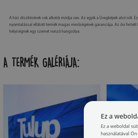
A ház díszítésének sok alkotói módja van. Az egyik a Üvegképek alvó nőt. E
nyomtatással ellátott termék magas minőségének garanciája. Az ősi festett k
helyiségnek egy szemet vonzó hangsúlya.
A TERMÉK GALÉRIÁJA:
Ez a webolda
Ez a weboldal süt
használatával Ön 