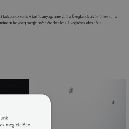
et kölcsönözzünk. A tartós anyag, amelyből a Üvegképek alvó nőt készül, a
y minden helyiség megjelenése érdekes lesz. Üvegképek alvó nőt a
lunk
nak megfelelően.