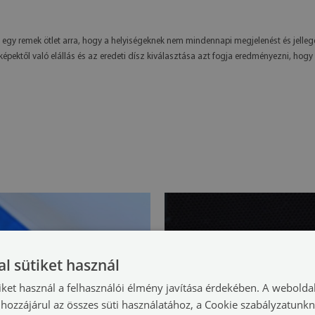
z egy remek ötlet arra, hogy a helyiségeknek nem mindennapi megjelenést és jelleg
épektől való elállás és az eredeti dísz kiválasztása azt fogja eredményezni, hog
l sütiket használ
iket használ a felhasználói élmény javítása érdekében. A webolda
hozzájárul az összes süti használatához, a Cookie szabályzatunk