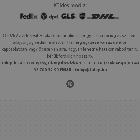
Küldés módja:
©2026 Az értékesítési platform tartalma a lengyel szerzői jog és szellemi
tulajdonjog védelme alatt áll. Ha megjegyzése van az üzlettel
kapcsolatban, vagy ötlete van arra, hogyan lehetne hatékonyabbá tenni,
kérjük forduljon hozzánk.
Tulup.hu 43-100 Tychy, ul. Mysłowicka 1, TELEFON (csak angol): +48
32 700 37 99 EMAIL:
tulup@tulup.hu