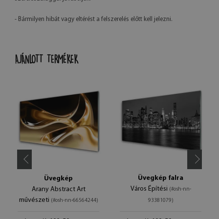
- Bármilyen hibát vagy eltérést a felszerelés előtt kell jelezni.
AJÁNLOTT TERMÉKEK
Üvegkép falra
Üvegkép
Város Építési
Arany Abstract Art
(#osh-nn-
művészeti
(#osh-nn-66564244)
93381079)