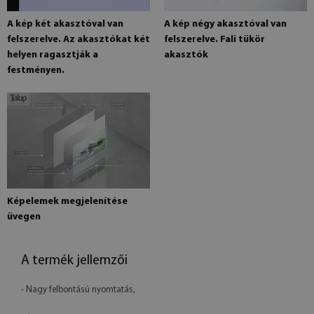
A kép két akasztóval van
A kép négy akasztóval van
felszerelve. Az akasztókat két
felszerelve. Fali tükör
helyen ragasztják a
akasztók
festményen.
Képelemek megjelenítése
üvegen
A termék jellemzői
- Nagy felbontású nyomtatás,