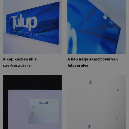
A kép készen áll a
A kép négy akasztóval van
szerkesztésre.
felszerelve.