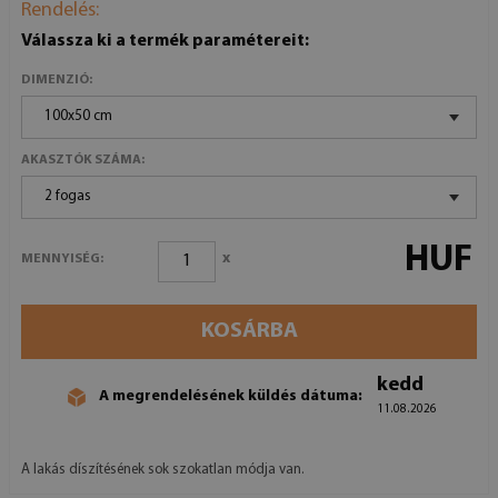
Rendelés:
Válassza ki a termék paramétereit:
DIMENZIÓ:
100x50 cm
AKASZTÓK SZÁMA:
2 fogas
HUF
x
MENNYISÉG:
KOSÁRBA
kedd
A megrendelésének küldés dátuma:
11.08.2026
A lakás díszítésének sok szokatlan módja van.