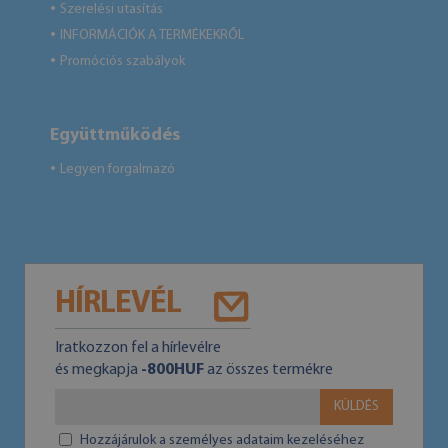
Szerelési utasítás
●
INFORMÁCIÓK A TERMÉKEKRŐL
●
Promóciós szabályok
●
Együttműködés
Legyen forgalmazó
●
HÍRLEVÉL
Iratkozzon fel a hírlevélre
és megkapja
-800HUF
az összes termékre
KÜLDÉS
Hozzájárulok a személyes adataim kezeléséhez