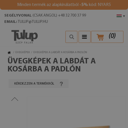
Minden termék az alapkínálatból
-5%
kód: NYAR5
SEGÉLYVONAL
(CSAK ANGOL) +48 32 700 37 99
▾
EMAIL:
TULUP@TULUP.HU
(
0
)
/
ÜVEGKÉPEK
/
ÜVEGKÉPEK A LABDÁT A KOSÁRBA A PADLÓN
ÜVEGKÉPEK A LABDÁT A
KOSÁRBA A PADLÓN
KÉRDEZZEN A TERMÉKRŐL