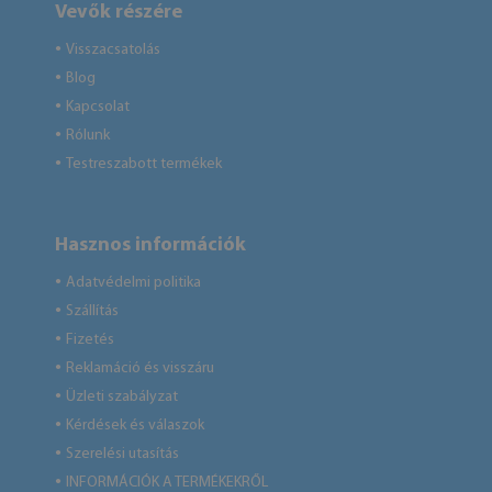
Vevők részére
Visszacsatolás
●
Blog
●
Kapcsolat
●
Rólunk
●
Testreszabott termékek
●
Hasznos információk
Adatvédelmi politika
●
Szállítás
●
Fizetés
●
Reklamáció és visszáru
●
Üzleti szabályzat
●
Kérdések és válaszok
●
Szerelési utasítás
●
INFORMÁCIÓK A TERMÉKEKRŐL
●