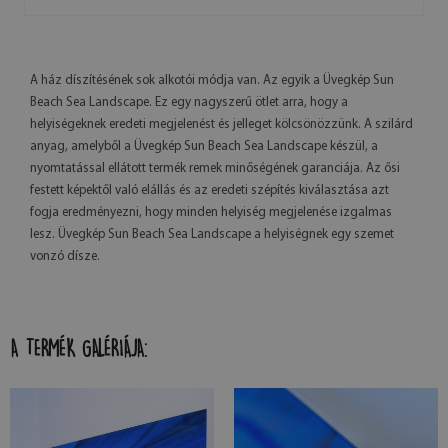
A ház díszítésének sok alkotói módja van. Az egyik a Üvegkép Sun
Beach Sea Landscape. Ez egy nagyszerű ötlet arra, hogy a
helyiségeknek eredeti megjelenést és jelleget kölcsönözzünk. A szilárd
anyag, amelyből a Üvegkép Sun Beach Sea Landscape készül, a
nyomtatással ellátott termék remek minőségének garanciája. Az ősi
festett képektől való elállás és az eredeti szépítés kiválasztása azt
fogja eredményezni, hogy minden helyiség megjelenése izgalmas
lesz. Üvegkép Sun Beach Sea Landscape a helyiségnek egy szemet
vonzó dísze.
A TERMÉK GALÉRIÁJA: