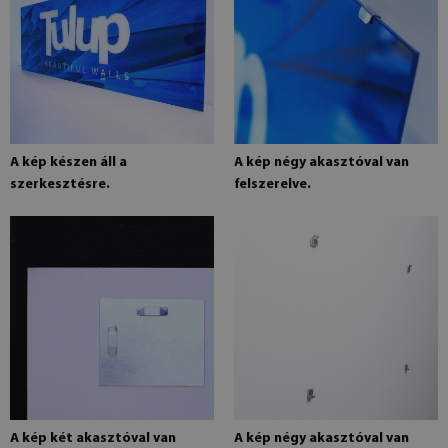
A kép készen áll a
A kép négy akasztóval van
szerkesztésre.
felszerelve.
A kép két akasztóval van
A kép négy akasztóval van