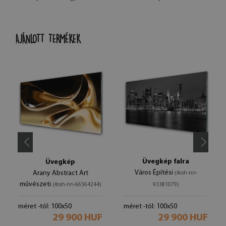
AJÁNLOTT TERMÉKEK
Üvegkép falra
Üvegkép
Város Építési
Arany Abstract Art
(#osh-nn-
művészeti
(#osh-nn-66564244)
93381079)
méret -tól: 100x50
méret -tól: 100x50
29 900 HUF
29 900 HUF