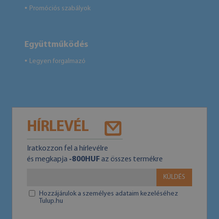
Promóciós szabályok
●
Együttműködés
Legyen forgalmazó
●
HÍRLEVÉL
Iratkozzon fel a hírlevélre
és megkapja
-800HUF
az összes termékre
KÜLDÉS
Hozzájárulok a személyes adataim kezeléséhez
Tulup.hu