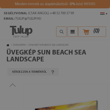
Minden termék az alapkínálatból
-5%
kód: NYAR5
SEGÉLYVONAL
(CSAK ANGOL) +48 32 700 37 99
▾
EMAIL:
TULUP@TULUP.HU
(
0
)
/
ÜVEGKÉPEK
/
ÜVEGKÉP SUN BEACH SEA LANDSCAPE
ÜVEGKÉP SUN BEACH SEA
LANDSCAPE
KÉRDEZZEN A TERMÉKRŐL