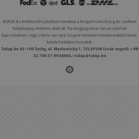
©2026 Az értékesítési platform tartalma a lengyel szerzői jog és szellemi
tulajdonjog védelme alatt áll. Ha megjegyzése van az üzlettel
kapcsolatban, vagy ötlete van arra, hogyan lehetne hatékonyabbá tenni,
kérjük forduljon hozzánk.
Tulup.hu 43-100 Tychy, ul. Mysłowicka 1, TELEFON (csak angol): +48
32 700 37 99 EMAIL:
tulup@tulup.hu