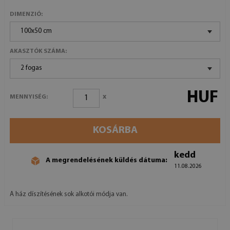
DIMENZIÓ:
100x50 cm
AKASZTÓK SZÁMA:
2 fogas
HUF
x
MENNYISÉG:
KOSÁRBA
kedd
A megrendelésének küldés dátuma:
11.08.2026
A ház díszítésének sok alkotói módja van.