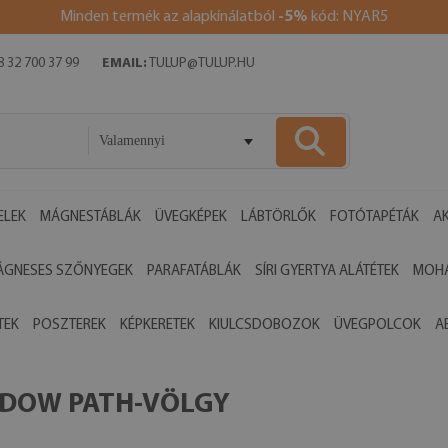
Minden termék az alapkínálatból
-5%
kód: NYAR5
 32 700 37 99
EMAIL:
TULUP@TULUP.HU
Valamennyi
ELEK
MÁGNESTÁBLÁK
ÜVEGKÉPEK
LÁBTÖRLŐK
FOTÓTAPÉTÁK
AK
ÁGNESES SZŐNYEGEK
PARAFATÁBLÁK
SÍRI GYERTYA ALÁTÉTEK
MOHA
TEK
POSZTEREK
KÉPKERETEK
KIULCSDOBOZOK
ÜVEGPOLCOK
A
ADOW PATH-VÖLGY