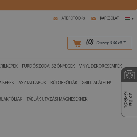
A TE FOTÓID (
)
KAPCSOLAT
0
▾
(
0
)
Összeg:
0,00
HUF
RILKÉPEK
FÜRDŐSZOBAI SZŐNYEGEK
VINYL DEKORCSEMPÉK
 KÉPEK
ASZTALLAPOK
BÚTORFÓLIÁK
GRILL ALÁTÉTEK
KÉPÉRŐL
AZ ÖN
BLAKFÓLIÁK
TÁBLÁK UTAZÁSI MÁGNESEKNEK