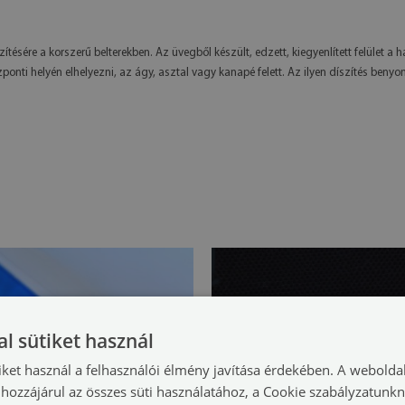
tésére a korszerű belterekben. Az üvegből készült, edzett, kiegyenlített felület 
ponti helyén elhelyezni, az ágy, asztal vagy kanapé felett. Az ilyen díszítés be
l sütiket használ
iket használ a felhasználói élmény javítása érdekében. A webolda
hozzájárul az összes süti használatához, a Cookie szabályzatunk