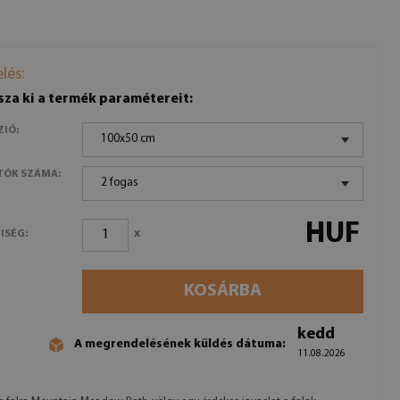
lés:
sza ki a termék paramétereit:
ZIÓ:
100x50 cm
TÓK SZÁMA:
2 fogas
HUF
x
ISÉG:
KOSÁRBA
kedd
A megrendelésének küldés dátuma:
11.08.2026