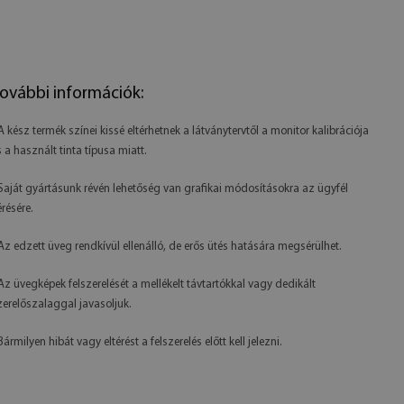
ovábbi információk:
 A kész termék színei kissé eltérhetnek a látványtervtől a monitor kalibrációja
s a használt tinta típusa miatt.
 Saját gyártásunk révén lehetőség van grafikai módosításokra az ügyfél
érésére.
 Az edzett üveg rendkívül ellenálló, de erős ütés hatására megsérülhet.
 Az üvegképek felszerelését a mellékelt távtartókkal vagy dedikált
zerelőszalaggal javasoljuk.
Bármilyen hibát vagy eltérést a felszerelés előtt kell jelezni.