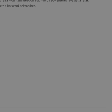
 falra Mountain Meadow Path-völgy egy érdekes javaslat a falak
sére a korszerű belterekben.