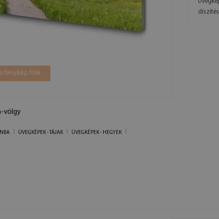
Üvegkép
díszíté
a fénykép fölé
-völgy
ONBA
ÜVEGKÉPEK - TÁJAK
ÜVEGKÉPEK - HEGYEK