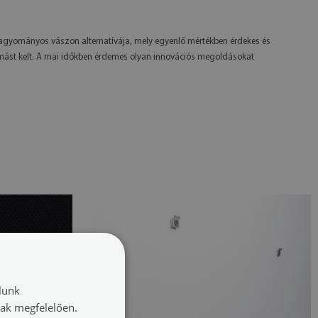
a hagyományos vászon alternatívája, mely egyenlő mértékben érdekes és
nyomást kelt. A mai időkben érdemes olyan innovációs megoldásokat
lunk
nak megfelelően.