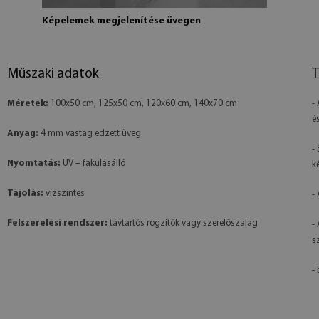
Képelemek megjelenítése üvegen
Műszaki adatok
T
Méretek:
100x50 cm, 125x50 cm, 120x60 cm, 140x70 cm
-
é
Anyag:
4 mm vastag edzett üveg
-
Nyomtatás:
UV – fakulásálló
k
Tájolás:
vízszintes
-
Felszerelési rendszer:
távtartós rögzítők vagy szerelőszalag
-
s
- 