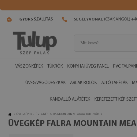
GYORS
SZÁLLÍTÁS
SEGÉLYVONAL
(CSAK ANGOL) +48
VÁSZONKÉPEK
TÜKRÖK
KONYHAI ÜVEG PANEL
PVC FALPAN
ÜVEG VÁGÓDESZKÁK
ABLAK ROLÓK
AJTÓ TAPÉTÁK
M
KANDALLÓ ALÁTÉTEK
KERETEZETT KÉP SZET
/
ÜVEGKÉPEK
/
ÜVEGKÉP FALRA MOUNTAIN MEADOW PATH-VÖLGY
ÜVEGKÉP FALRA MOUNTAIN ME