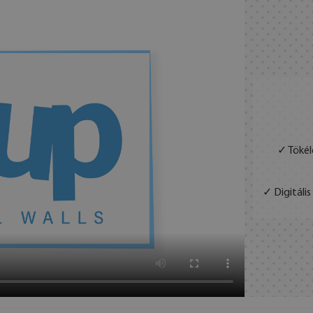
✓ Tökél
✓ Digitáli