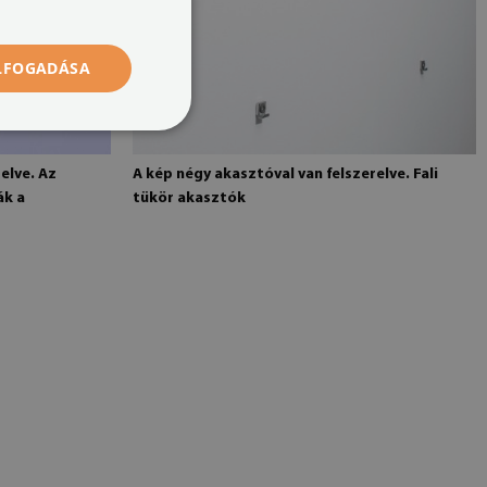
ELFOGADÁSA
elve. Az
A kép négy akasztóval van felszerelve. Fali
ák a
tükör akasztók