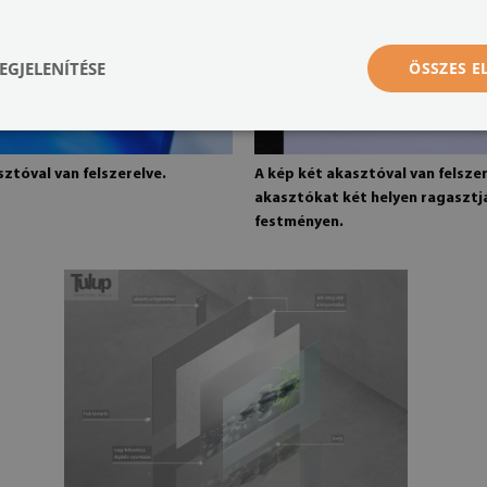
EGJELENÍTÉSE
ÖSSZES 
ztóval van felszerelve.
A kép két akasztóval van felszer
akasztókat két helyen ragasztj
festményen.