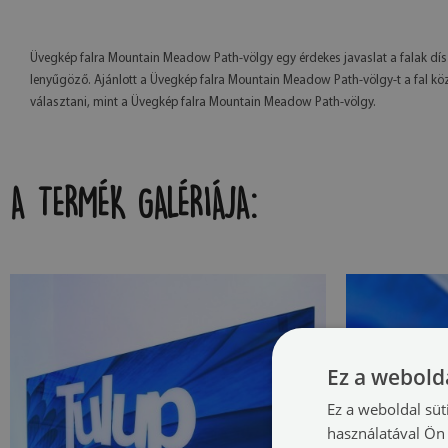
Üvegkép falra Mountain Meadow Path-völgy egy érdekes javaslat a falak díszí
lenyűgöző. Ajánlott a Üvegkép falra Mountain Meadow Path-völgy-t a fal köz
választani, mint a Üvegkép falra Mountain Meadow Path-völgy.
A TERMÉK GALÉRIÁJA:
Ez a webolda
Ez a weboldal süt
használatával Ön 