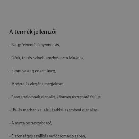
A termék jellemzői
- Nagy felbontású nyomtatás,
- Élénk, tartós színek, amelyek nem fakulnak,
- 4 mm vastag edzett üveg,
- Modern és elegáns megjelenés,
- Páratartalomnak ellenálló, könnyen tisztítható felület,
- UV- és mechanikai sérülésekkel szembeni ellenállás,
- A minta testreszabható,
- Biztonságos szállítás védőcsomagolásban,