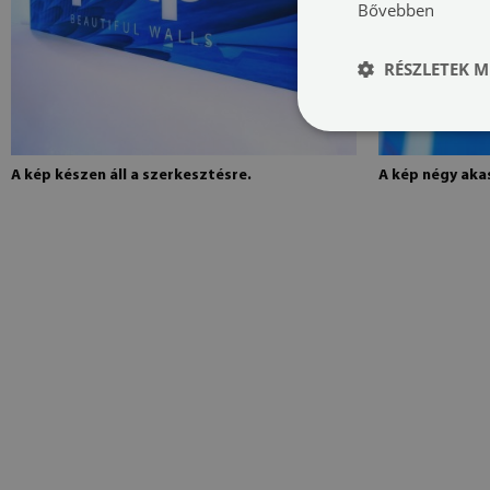
Bővebben
RÉSZLETEK M
A kép készen áll a szerkesztésre.
A kép négy akas