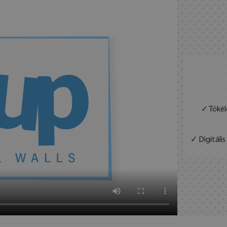
✓ Tökél
✓ Digitáli