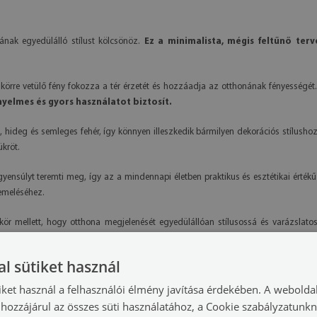
ának egyedülálló stílust kölcsönöz.
Ez a minimalista, mégis feltűnő ter
ükörre vetülő fény fokozza a tér érzetét és hozzáadja az otthonának fényességét
nyelmes és gyors használatot biztosít.
, hideg és semleges fehér, így könnyen illeszkedik bármilyen dekorációs stílusho
kröt.
gyensúlyt teremti meg, így az a mindennapi életben praktikus és esztétikai érték
iemeléséhez.
r mellett, hogy otthona megjelenését egyedülállóan stílusossá és varázslatos
ti.
Ez az igazi művészi darab, amely varázslatos atmoszférát teremt otthonában
l sütiket használ
iket használ a felhasználói élmény javítása érdekében. A webolda
hozzájárul az összes süti használatához, a Cookie szabályzatunk
ékhez.