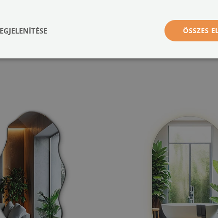
m befolyásolja a termék minőségét, és nem jogosít fel reklamációra.
EGJELENÍTÉSE
ÖSSZES 