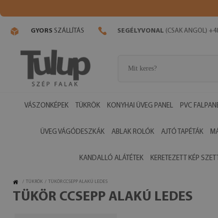
GYORS
SZÁLLÍTÁS
SEGÉLYVONAL
(CSAK ANGOL) +48
VÁSZONKÉPEK
TÜKRÖK
KONYHAI ÜVEG PANEL
PVC FALPAN
ÜVEG VÁGÓDESZKÁK
ABLAK ROLÓK
AJTÓ TAPÉTÁK
M
KANDALLÓ ALÁTÉTEK
KERETEZETT KÉP SZET
/
TÜKRÖK
/
TÜKÖR CCSEPP ALAKÚ LEDES
TÜKÖR CCSEPP ALAKÚ LEDES