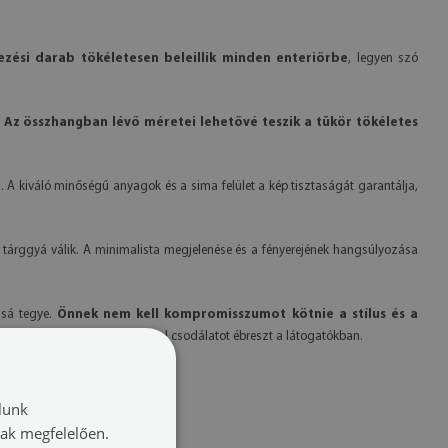
vezési darab tökéletesen beleillik minden enteriőrbe
, legyen szó
.
Az összhangban lévő méretei lehetővé teszik a tükör tökéletes
z. A kiváló minőségű anyagok és a sima felület a kép tisztaságát garantálja,
ű tárggyá válik. A minimalista megjelenése és a fényerejének hangsúlyozása
sá tegye.
Önnek nem kell kompromisszumot kötnie a stílus és a
, és amely minden alkalommal csodálatot ébreszt a látogatókban.
lunk
nak megfelelően.