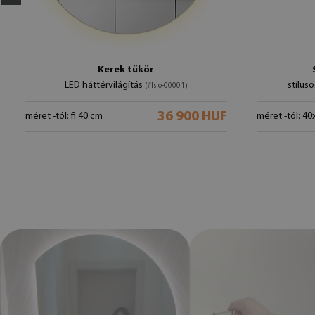
Kerek tükör
LED háttérvilágítás
stílus
(#lslo-00001)
36 900 HUF
méret -tól: fi 40 cm
méret -tól: 4