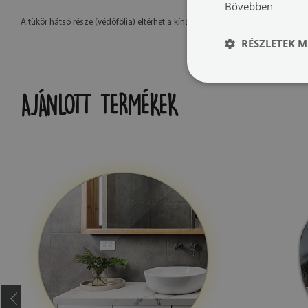
Bővebben
A tükör hátsó része (védőfólia) eltérhet a kínálatban szereplő színtől. Ez ne
RÉSZLETEK M
AJÁNLOTT TERMÉKEK