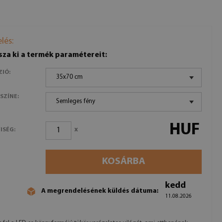
lés:
sza ki a termék paramétereit:
ZIÓ:
35x70 cm
 SZÍNE:
Semleges fény
HUF
x
ISÉG:
KOSÁRBA
kedd
A megrendelésének küldés dátuma:
11.08.2026