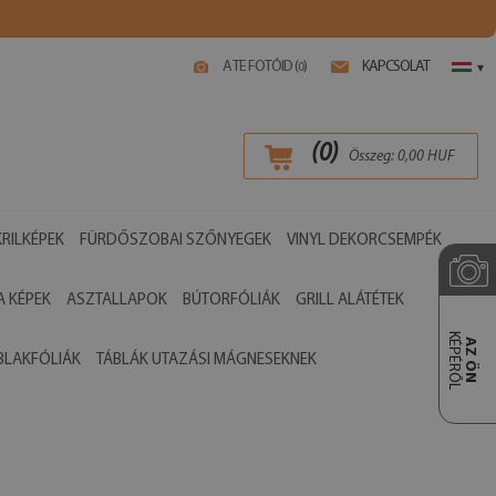
A TE FOTÓID (
)
KAPCSOLAT
0
▾
(
0
)
Összeg:
0,00
HUF
RILKÉPEK
FÜRDŐSZOBAI SZŐNYEGEK
VINYL DEKORCSEMPÉK
 KÉPEK
ASZTALLAPOK
BÚTORFÓLIÁK
GRILL ALÁTÉTEK
KÉPÉRŐL
AZ ÖN
BLAKFÓLIÁK
TÁBLÁK UTAZÁSI MÁGNESEKNEK