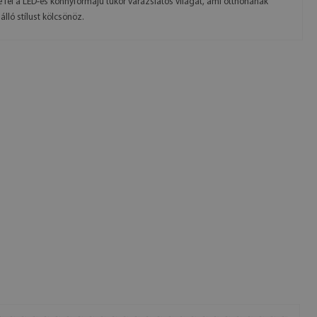
 fel a LED-es könnyformájú tükör varázslatos világát, ami otthonának
álló stílust kölcsönöz.