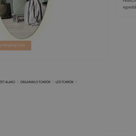
Fedezze
egyedül
a fénykép fölé
ZET ALAKÚ
ORGANIKUS TÜKRÖK
LED TÜKRÖK