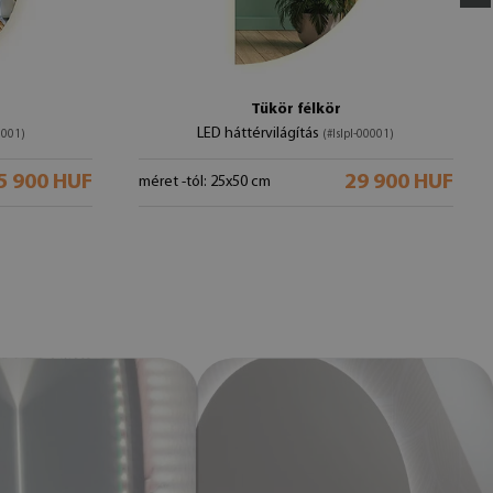
Tükör félkör
LED háttérvilágítás
0001)
(#lslpl-00001)
5 900 HUF
29 900 HUF
méret -tól: 25x50 cm