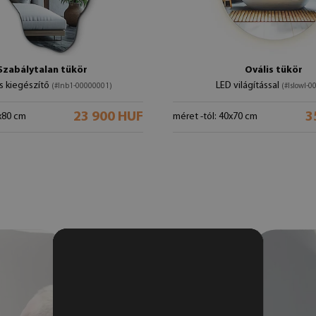
Szabálytalan tükör
Ovális tükör
os kiegészítő
LED világítással
(#lnb1-00000001)
(#lslowl-0
23 900 HUF
3
0x80 cm
méret -tól: 40x70 cm