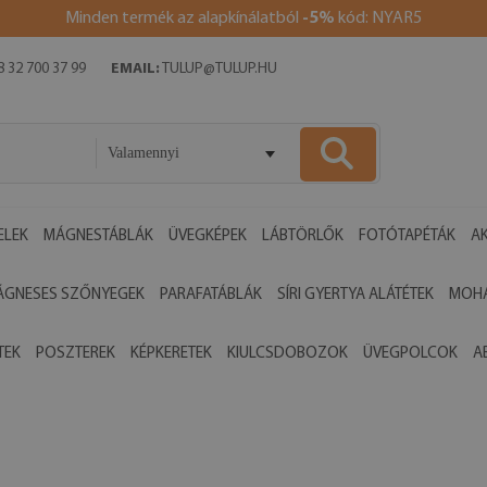
Minden termék az alapkínálatból
-5%
kód: NYAR5
 32 700 37 99
EMAIL:
TULUP@TULUP.HU
Valamennyi
ELEK
MÁGNESTÁBLÁK
ÜVEGKÉPEK
LÁBTÖRLŐK
FOTÓTAPÉTÁK
AK
ÁGNESES SZŐNYEGEK
PARAFATÁBLÁK
SÍRI GYERTYA ALÁTÉTEK
MOHA
TEK
POSZTEREK
KÉPKERETEK
KIULCSDOBOZOK
ÜVEGPOLCOK
A