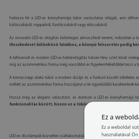
Fedezze fel a LED-es könnyformájú tükör varázslatos világát, ami otthon
hálószobáról, nappaliról, fürdőszobáról vagy előszobáról.
Az innovatív LED-es világítás különleges atmoszférát teremt, miközben a t
illeszkedését különböző falakhoz, a könnyű felszerelés pedig ké
A kifinomult és modern LED-es háttérvilágítás három fény színt kínál: meleg
míg az aszimmetrikus forma még vonzóbbá és figyelemfelkeltőbbé teszi a tü
A könnycsepp alakú tükör a modern dizájn és a funkció közötti tökéletes e
mellett az aszimmetrikus forma hozzájárul a tér egyedülálló karakterének k
Hozza meg az elegáns választást, és döntsön a LED-es könnyformájú tükö
funkcionalitás között, hiszen ez a tükör mindkét aspektust kielégí
Ez a webolda
Ez a weboldal süt
használatával Ön 
LED-es díszlámpák közvetlen csatlakoztatást igényelnek a 230V-os tápvezet